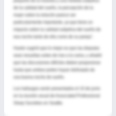
pequeño de la muestra y una medida subjetiva
de la calidad del sueño, la percepción de la
mujer sobre la relación parece ser
particularmente importante, ya que tiene un
impacto sobre la calidad subjetiva del sueño de
esa noche tanto de ella como de su pareja".
Hasler sugirió que lo mejor es que las disputas
sean resueltas antes de irse a la cama, y añadió
que las discusiones difíciles deben posponerse
hasta que ambas partes hayan disfrutado de
una buena noche de sueño.
Los hallazgos serán presentados el 10 de junio
en la reunión anual de Associated Professional
Sleep Societies en Seattle.