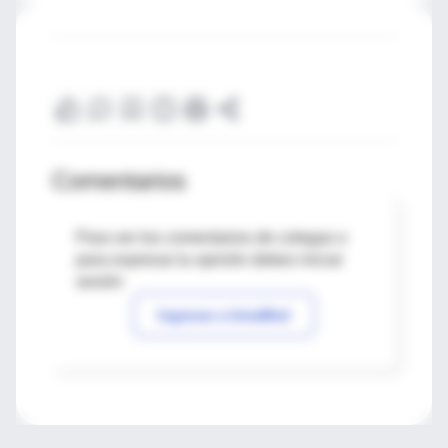
Comentarios
Para ver los comentarios de colegas o
para expresar tu opinión debes iniciar
sesión
Ingresar a IntraMed