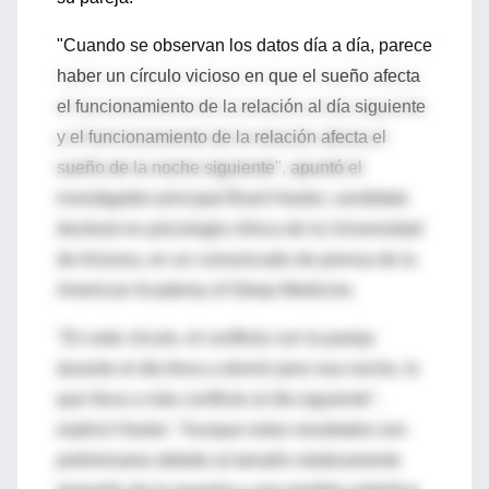
"Cuando se observan los datos día a día, parece
haber un círculo vicioso en que el sueño afecta
el funcionamiento de la relación al día siguiente
y el funcionamiento de la relación afecta el
sueño de la noche siguiente", apuntó el
investigador principal Brant Hasler, candidato
doctoral en psicología clínica de la Universidad
de Arizona, en un comunicado de prensa de la
American Academy of Sleep Medicine.
"En este círculo, el conflicto con la pareja
durante el día lleva a dormir peor esa noche, lo
que lleva a más conflicto al día siguiente",
explicó Hasler. "Aunque estos resultados son
preliminares debido al tamaño relativamente