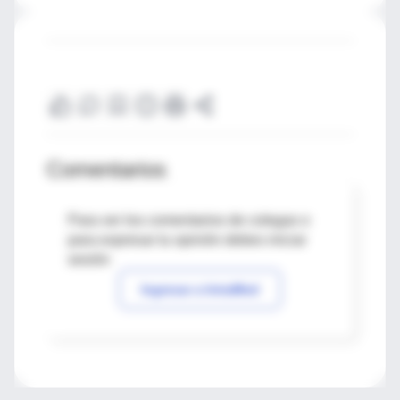
Comentarios
Para ver los comentarios de colegas o
para expresar tu opinión debes iniciar
sesión
Ingresar a IntraMed