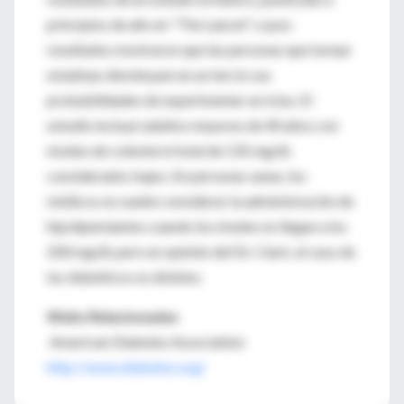
principios de año en "The Lancet", cuyos
resultados mostraron que las personas que toman
estatinas disminuyen en un tercio sus
probabilidades de experimentar un ictus. El
estudio incluyó adultos mayores de 40 años con
niveles de colesterol total de 135 mg/dl,
considerados bajos. En personas sanas, los
médicos no suelen considerar la administración de
hipolipemiantes cuando los niveles no llegan a los
200 mg/dl, pero en opinión del Dr. Clark, el caso de
los diabéticos es distinto.
Webs Relacionadas
American Diabetes Association
http://www.diabetes.org/