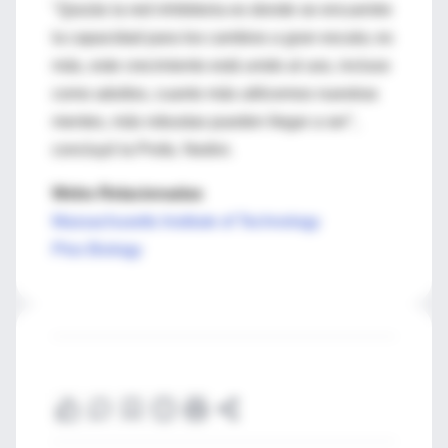
"Quizás la red inhibitoria es donde se encuentre
la capacidad para los cambios a gran escala; es
más, este crecimiento está unido al uso, incluso
como adultos, cuanto más utilicemos nuestras
mentes, más robustas pueden llegar a ser",
concluyó la Profa. Nedivi.
Webs Relacionadas
Massachusetts Institute of Technology
Plos Biology