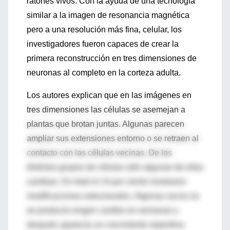
ratones vivos. Con la ayuda de una tecnología
similar a la imagen de resonancia magnética
pero a una resolución más fina, celular, los
investigadores fueron capaces de crear la
primera reconstrucción en tres dimensiones de
neuronas al completo en la corteza adulta.
Los autores explican que en las imágenes en
tres dimensiones las células se asemejan a
plantas que brotan juntas. Algunas parecen
ampliar sus extensiones entorno o se retraen al
contacto con las células vecinas. De los
distintos grupos de células sólo algunas de ellas
cambian. En total el 14 por ciento mostraron
modificaciones estructurales. Algunas veces no
se producía ningún cambio en semanas y
después aparecía un crecimiento repentino.