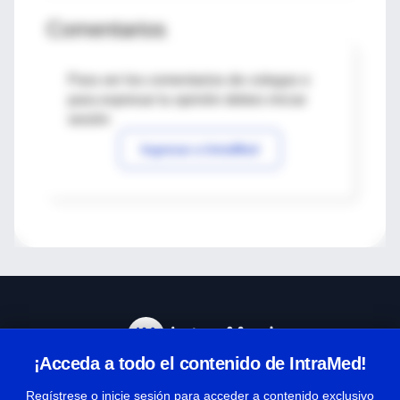
Comentarios
Para ver los comentarios de colegas o
para expresar tu opinión debes iniciar
sesión
Ingresar a IntraMed
¡Acceda a todo el contenido de IntraMed!
Centro de Ayuda
Regístrese o inicie sesión para acceder a contenido exclusivo