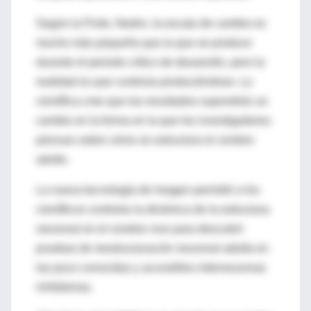
Según la Profa. Nedivi, la escala de cambio es
mucho más pequeña que la que se produce
durante el periodo crítico de desarrollo, pero la
realidad es que continúa produciéndose. La
científica cree que los resultados supondrán un
cambio en la forma en la que los investigadores
piensan sobre cómo se estructura el cerebro
adulto.
La nueva tecnología de imagen permitió a los
científicos controlar la dinámica de la estructura
neuronal en el cerebro vivo para descubrir
pruebas de reestructuración neuronal adulta en
las poco conocidas y accesibles interneuronas
inhibitorias.