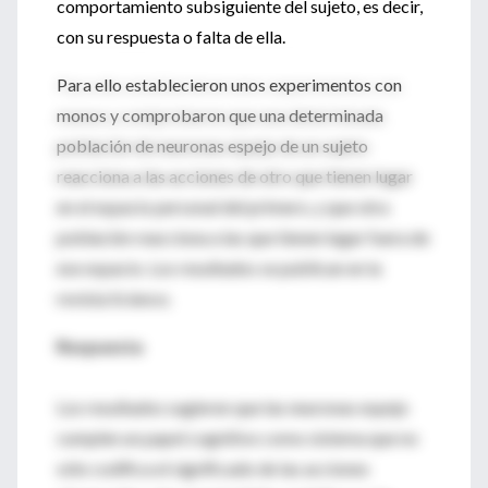
comportamiento subsiguiente del sujeto, es decir,
con su respuesta o falta de ella.
Para ello establecieron unos experimentos con
monos y comprobaron que una determinada
población de neuronas espejo de un sujeto
reacciona a las acciones de otro que tienen lugar
en el espacio personal del primero, y que otra
población reacciona a las que tienen lugar fuera de
ese espacio. Los resultados se publican en la
revista Science.
Respuesta
Los resultados sugieren que las neuronas espejo
cumplen un papel cognitivo como sistema que no
sólo codifica el significado de las acciones