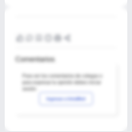
Comentarios
Para ver los comentarios de colegas o
para expresar tu opinión debes iniciar
sesión
Ingresar a IntraMed