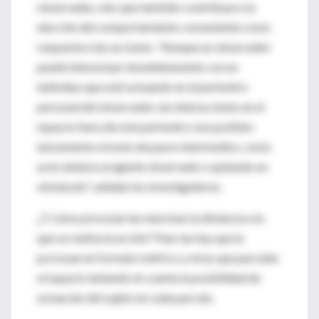
observadas, sino que también contribuye a la
elección del comportamiento conveniente como
respuesta a las acciones. "Aunque un observador
puede interactuar inmediatamente con un
individuo que esté actuando en el perímetro
personal del observador, las interacciones en el
espacio fuera de este perímetro son posibles
únicamente a través de pasos intermedios, como
acercándose al agente observado o quitando un
obstáculo", señalan los investigadores.
¿Y cómo procesan las neuronas la distancia a la
que se realiza la acción? Pues las hay que la
procesan en formato métrico y otras que parcelan
el espacio teniendo en cuenta la posibilidad de
actuación del sujeto en cada parcela.