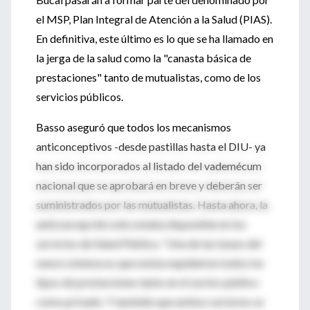
el MSP, Plan Integral de Atención a la Salud (PIAS).
En definitiva, este último es lo que se ha llamado en
la jerga de la salud como la "canasta básica de
prestaciones" tanto de mutualistas, como de los
servicios públicos.
Basso aseguró que todos los mecanismos
anticonceptivos -desde pastillas hasta el DIU- ya
han sido incorporados al listado del vademécum
nacional que se aprobará en breve y deberán ser
suministrados por las mutualistas. Hasta ahora, la
anticoncepción sólo estaba disponible en los
servicios de Salud Pública. "Una de las bases del
nuevo sistema es que exista equidad en todos los
tipos de prestaciones tanto en el sector público
como privado. Y también que ambos sectores se