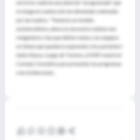
servicios realicen una atención "programada" que
no tenga en cuenta sólo las demandas realizadas
por las madres. "Tenemos un modelo
asistencialista y ahora es necesario realizar una
reingeniería. Hay que definir metas y los equipos
no tienen que quedarse esperando a los pacientes",
indicó Basso. Luego de Turismo, el MSP reunirá al
Consejo Consultivo para presentar los programas
a las instituciones.