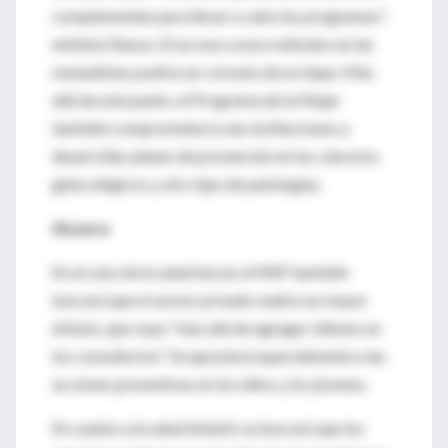
complementen para llevar a cabo los programas",
enfatizó Basso. El acceso a esos métodos en las
mutualistas podría ser a través de un tique. Más
allá de este punto, el Programa de la Mujer
también comprometerá a las instituciones a
desarrollar planes de prevención en los cánceres
ginecológicos y otro tipo de patologías.
Alcance
En el caso de la salud bucal, el MSP también
buscará que el sector privado realice un mayor
énfasis, que vaya "más allá de agregar sillones en
los consultorios". Se apostará especialmente a las
acciones preventivas en los niños y los jóvenes.
En cuanto a la salud infantil, se buscará que los