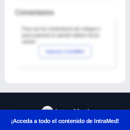
Comentarios
Para ver los comentarios de colegas o
para expresar tu opinión debes iniciar
sesión
Ingresar a IntraMed
¡Acceda a todo el contenido de IntraMed!
Centro de Ayuda