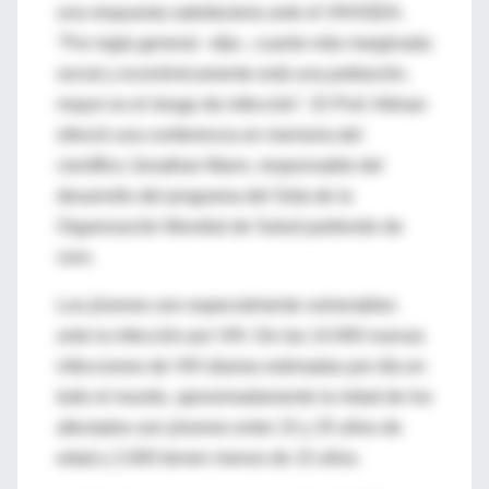
una respuesta satisfactoria ante el VIH/SIDA.
"Por regla general –dijo-, cuanto más marginada
social y económicamente está una población,
mayor es el riesgo de infección". El Prof. Altman
ofreció una conferencia en memoria del
científico Jonathan Mann, responsable del
desarrollo del programa del Sida de la
Organización Mundial de Salud partiendo de
cero.
Los jóvenes son especialmente vulnerables
ante la infección por VIH. De las 14.000 nuevas
infecciones de VIH diarias estimadas por día en
todo el mundo, aproximadamente la mitad de los
afectados son jóvenes entre 15 y 25 años de
edad y 2.000 tienen menos de 15 años.