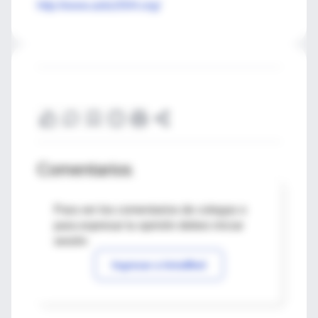
http://www.aids2004.org/
Comentarios
Para ver los comentarios de colegas o
para expresar tu opinión debes iniciar
sesión
Ingresar a IntraMed