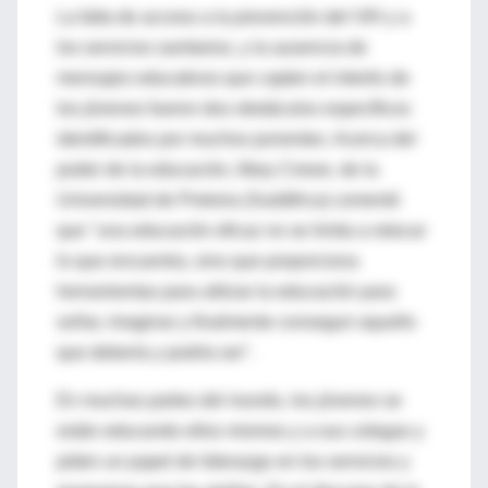
La falta de acceso a la prevención del VIH y a
los servicios sanitarios, y la ausencia de
mensajes educativos que capten el interés de
los jóvenes fueron dos obstáculos específicos
identificados por muchos ponentes. Acerca del
poder de la educación, Mary Crewe, de la
Universidad de Pretoria (Sudáfrica) comentó
que "una educación eficaz no se limita a retocar
lo que encuentra, sino que proporciona
herramientas para utilizar la educación para
soñar, imaginar y finalmente conseguir aquello
que debería y podría ser".
En muchas partes del mundo, los jóvenes se
están educando ellos mismos y a sus colegas y
piden un papel de liderazgo en los servicios y