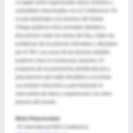
un papel activo organizando varias sesiones y
actividades relacionadas con la Conferencia. En
la sala destinada a los jóvenes del Global
Village pudieron oírse animados debates y
discusiones sobre los temas del día y sobre los
problemas de los jóvenes infectados y afectados
por el VIH. Las voces de los jóvenes también
pudieron oírse en numerosas sesiones. El
programa de la juventud fue planificado por y
para jóvenes que están decididos a encontrar
sus propias soluciones y para fomentar el
intercambio de ideas y experiencias con otros
jóvenes del mundo.
Webs Relacionadas
XV International AIDS Conference