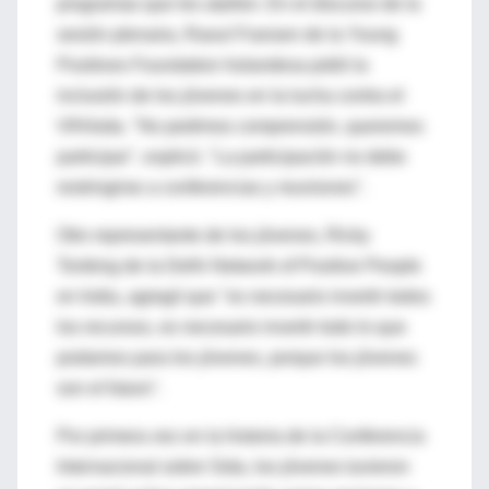
programas que les atañen. En el discurso de la
sesión plenaria, Raoul Fransen de la Young
Positives Foundation holandesa pidió la
inclusión de los jóvenes en la lucha contra el
VIH/sida. "No pedimos comprensión, queremos
participar", explicó. "La participación no debe
restringirse a conferencias y reuniones".
Otro representante de los jóvenes, Ricky
Tonbing de la Delhi Network of Positive People
en India, agregó que "es necesario invertir todos
los recursos, es necesario invertir todo lo que
podamos para los jóvenes, porque los jóvenes
son el futuro".
Por primera vez en la historia de la Conferencia
Internacional sobre Sida, los jóvenes tuvieron