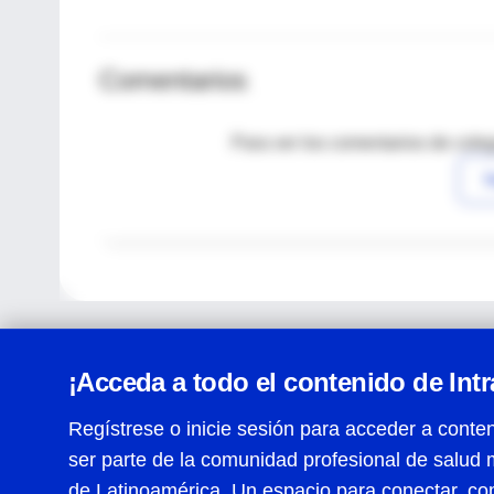
Comentarios
Para ver los comentarios de coleg
I
¡Acceda a todo el contenido de Int
Regístrese o inicie sesión para acceder a conten
ser parte de la comunidad profesional de salud 
Centro de Ayuda
de Latinoamérica. Un espacio para conectar, co