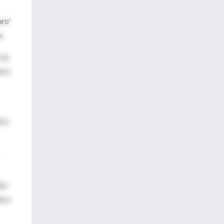
uro'
s.
 la
ico
era
ían
ica