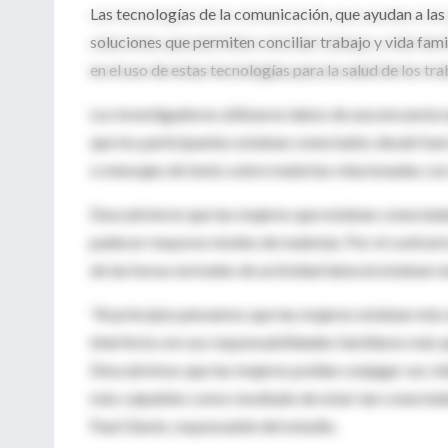
Las tecnologías de la comunicación, que ayudan a las
soluciones que permiten conciliar trabajo y vida famil
en el uso de estas tecnologías para la salud de los t
Los investigadores utilizaron datos de una encuesta 
que los participantes estaban conectados desde fuera
o mensajes de texto sobre materias relacionadas con 
Descubrieron que las mujeres que estaban conectadas
padecer mayores niveles de malestar. Por el contrari
de las horas normales de actividad laboral estaban m
"Al principio pensamos que las mujeres estaban más 
interfería con sus responsabilidades familiares más q
Descubrimos que las mujeres podían conjugar sus vid
más culpables como resultado de estar tan conectadas
Paul Glavin, responsable del estudio.