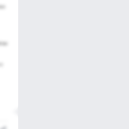
uso
rían
 y