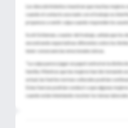
Los descubrimientos muestran que muchas mujeres se s
cuando el contacto asociado con el trabajo no interfi
propensos a sentir culpa cuando responden los asunto
Scott Schieman, coautor del trabajo, señala que los
encontrando expectativas diferentes sobre los límite
tener consecuencias emocionales únicas.
"La culpa parece jugar un papel central en la distinc
familia. Mientras que las mujeres han ido tomando 
actual, las fuertes normas culturales podrían continu
Estas fuerzas podrían conducir a que algunas mujeres
cuando están intentando resolver los temas laborales