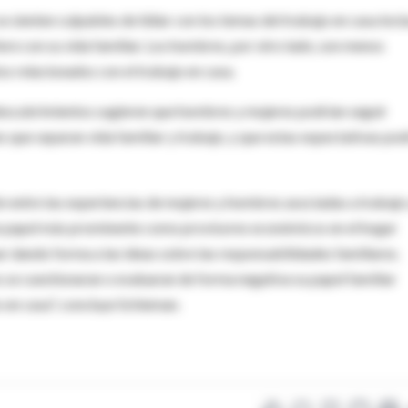
ienten culpables de lidiar con los temas del trabajo en casa incl
ere con su vida familiar. Los hombres, por otro lado, son menos
s relacionados con el trabajo en casa.
 descubrimientos sugieren que hombres y mujeres podrían seguir
s que separan vida familiar y trabajo, y que estas expectativas pod
ión entre las experiencias de mujeres y hombres asociadas a trabajo
un papel más prominente como provisores económicos en el hogar
ar dando forma a las ideas sobre las responsabilidades familiares.
 se cuestionaran o evaluaran de forma negativa su papel familiar
 en casa", concluye Schieman.