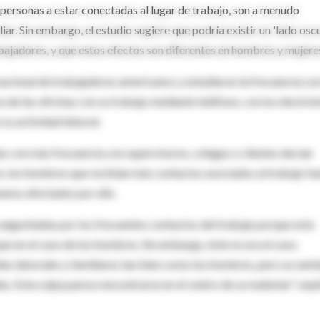
 personas a estar conectadas al lugar de trabajo, son a menudo
iar. Sin embargo, el estudio sugiere que podría existir un 'lado osc
rabajadores, y que estos efectos son diferentes en hombres y mujere
nacional de trabajadores americanos y estudiaron la frecuencia con
 de las oficinas con su trabajo mediante teléfono, correo electrón
su actividad laboral.
 con más frecuencia con supervisores, colegas o clientes decían
o, los hombres que recibían más contactos asociados al trabajo fu
enos afectados por ello.
angustiadas por los frecuentes contactos del trabajo porque esto
ue en el caso de los hombres. Sin embargo, éste no era el caso.
as laborales y familiares tan bien como los hombres, pero se sent
. Esta culpa parece encontrarse en el centro de su malestar", expl