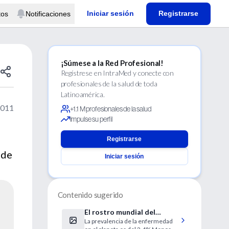
Iniciar sesión
Registrarse
tos
Notificaciones
¡Súmese a la Red Profesional!
Regístrese en IntraMed y conecte con
profesionales de la salud de toda
Latinoamérica.
2011
+1.1 M profesionales de la salud
Impulse su perfil
Registrarse
 de
Iniciar sesión
Contenido sugerido
El rostro mundial del
La prevalencia de la enfermedad
trastorno bipolar