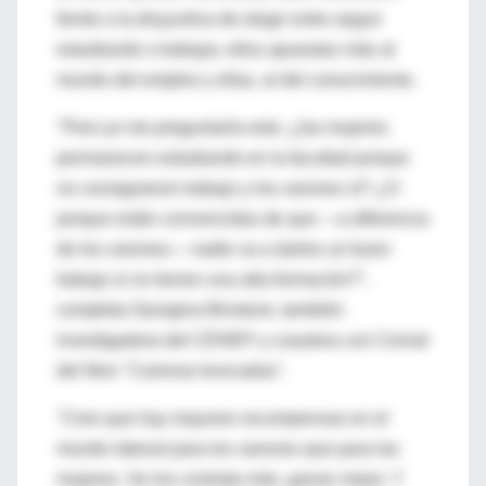
frente a la disyuntiva de elegir entre seguir
estudiando o trabajar, ellos apuestan más al
mundo del empleo y ellas, al del conocimiento.
"Pero yo me preguntaría esto: ¿las mujeres
permanecen estudiando en la facultad porque
no consiguieron trabajo y los varones sí? ¿O
porque están convencidas de que —a diferencia
de los varones— nadie va a darles un buen
trabajo si no tienen una alta formación?",
completa Georgina Binstock, también
investigadora del CENEP y coautora con Cerruti
del libro "Carreras truncadas".
"Creo que hay mayores recompensas en el
mundo laboral para los varones que para las
mujeres. Se los contrata más, ganan mejor. Y