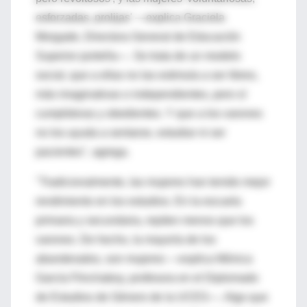
esforzadas, prolijas' —explica Graciela
Morgade, Directora General de Educación
Superior porteña—. Se trata de un modelo
social, que a ellas no las estimula a ser libres,
más imaginativas o independientes, pero sí
cumplidoras y obedientes. Y que a los varones
no los ayuda a sentarse, estudiar ni ser
pacientes", agrega.
"Tradicionalmente, las mujeres han tenido mejor
rendimiento en los estudios. En la escuela
primaria y secundaria, repiten menos que los
varones. De hecho, la mayoría de los
abanderados, son mujeres —explica Mónica
García Flinchaboy, profesora en el Diplomado
de Estudios de Género de la UCES—. Algo que