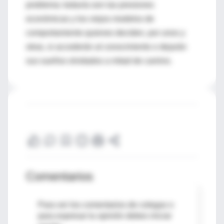
problema: todavía son las presiones
económicas y los viejos modelos de
comportamiento quienes deciden, por unos y
otras, si accederán al conocimiento o dejarán
sus sueños olvidados a mitad de camino.
Comentarios
Para ver los comentarios de colegas o
para expresar tu opinión debes iniciar