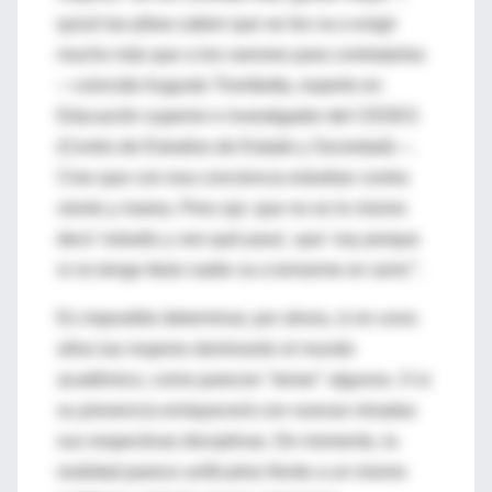
quizá las pibas saben que se les va a exigir
mucho más que a los varones para contratarlas
—coincide Augusto Trombetta, experto en
Educación superior e investigador del CEDES
(Centro de Estudios de Estado y Sociedad)—.
Creo que con esa conciencia estudian contra
viento y marea. Pero ojo: que no es lo mismo
decir 'estudio y veo qué pasa', que 'voy porque
si no tengo titulo nadie va a tomarme en serio'".
Es imposible determinar, por ahora, si en unos
años las mujeres dominarán el mundo
académico, como parecen "temer" algunos. O si
su presencia enriquecerá con nuevas miradas
sus respectivas disciplinas. De momento, la
realidad parece unificarlos frente a un mismo