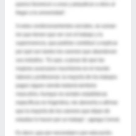
parece favorecer a unas y perjudicar a otros al
llegar a la universidad".
A estos condicionamientos sociales, se suman
los que tienen que ver con el trabajo y la
supervivencia, que podrían contribuir a explicar
por qué son tantos los varones que abandonan
sus estudios. "Es que, a pesar de que las
mujeres avanzaron muchísimo en el mundo
laboral y profesional, la mayoría de los trabajos
pagos siguen siendo todavía territorio
masculino. Aunque no existen estadísticas
específicas en Argentina, me atrevería a afirmar
que la mayoría de los varones que dejan de
estudiar lo hacen por un trabajo", agrega Cerruti.
Es decir, que por necesidad o por educación,