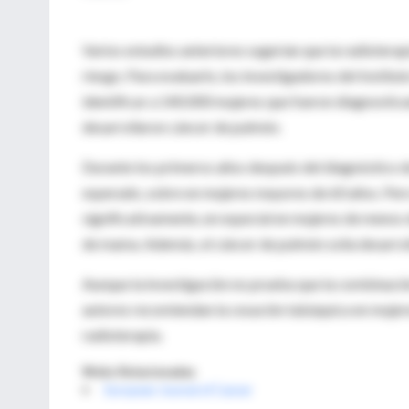
Varios estudios anteriores sugerían que la radiotera
riesgo. Para evaluarlo, los investigadores del Institu
identificar a 140.000 mujeres que fueron diagnostic
desarrollaron cáncer de pulmón.
Durante los primeros años después del diagnóstico d
esperado, sobre en mujeres mayores de 60 años. Pero 
significativamente, en especial en mujeres de menos 
de mama. Además, el cáncer de pulmón solía desarrol
Aunque la investigación no prueba que la combinació
autores recomiendan la cesación tabáquica en mujere
radioterapia.
Webs Relacionadas
European Journal of Cancer