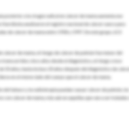
pia posterior a la cirugía radical en cáncer de mama aumenta ese
to Karolinska analizaron el registro nacional de cáncer sueco para
adas de cáncer de mama entre 1958 y 1997. De este grupo, 613
e cáncer de mama, el riesgo de cáncer de pulmón fue menor del
transcurridos cinco años desde el diagnóstico, el riesgo crece
de 50 años, hasta incluso 20 años después del diagnóstico de cánc
larse en el mismo lado del cuerpo que el cáncer de mama.
n del tabaco y la radioterapia puedan causar cáncer de pulmón, lo
s con cáncer de mama, más aún en aquellas que van a ser tratadas