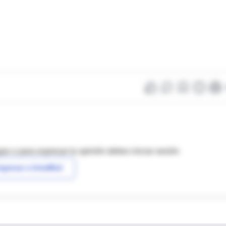
as o para expresar tu opinión debes iniciar sesión
ngresar a IntraMed