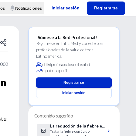
Iniciar sesión
Registrarse
tos
Notificaciones
¡Súmese a la Red Profesional!
Regístrese en IntraMed y conecte con
profesionales de la salud de toda
Latinoamérica.
2002
+1.1 M profesionales de la salud
Impulse su perfil
un
Registrarse
Iniciar sesión
Contenido sugerido
ste
La reducción de la fiebre es
Tratar la fiebre con ácido
crucial en el tratamiento de