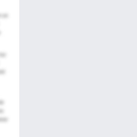
n un
o
luz
and
de
os
enor