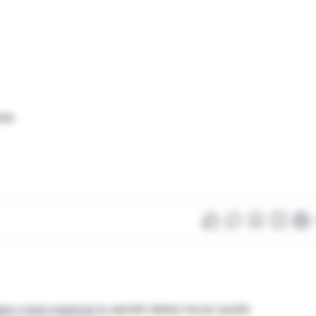
ists
as o para expresar tu opinión debes iniciar sesión