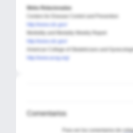
Webs Relacionadas
Centers for Disease Control and Prevention
http://www.cdc.gov/
Morbidity and Mortality Weekly Report
http://www.cdc.gov/
American College of Obstetricians and Gynecolog
http://www.acog.org/
Comentarios
Para ver los comentarios de coleg