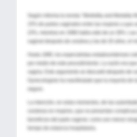
Según informa la revista "Morbidity and Mortality 
15% de partos vaginales entre las mujeres a que a
23%, mientras en 1996 había sido de un 28%. Las 
vaginal después de cesárea y las de 20 años, el m
Hasta 1980, los especialistas estadounidenses rut
por medio de este procedimiento. La razón era que 
vagina. Este argumento se descartó después de var
Gynecologists ha manifestado que la mayoría de la
seguro.
La intención, en estos momentos, de las autoridad
cesáreas en mujeres, que no presentan complicaci
beneficios del parto vaginal, como son menor ries
tiempo de estancia hospitalaria.