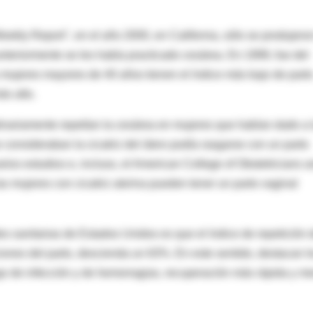
Weekly Report", en el año 2000, en California, sólo se produjero
nteriormente se les había practicado cesárea. En 1999, fue del
mujeres mayores de 40 años tienen el índice más bajo de part
ás alto.
inariamente repetían la cesárea en mujeres que habían dado a 
consideraban la cicatriz del útero podía rasgarse con un parto
ios estudios e, incluso, el American College of Obstetricians 
s mujeres con cicatriz uterina pueden tener un parto vaginal
es sanitarias de Estados Unidos es que el índice de repetición 
ones del parto, descienda un 63%. En este sentido, destacan l
go de infección y de hemorragias, recuperación más rápida y m