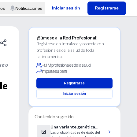
Iniciar sesión
Registrarse
tos
Notificaciones
¡Súmese a la Red Profesional!
Regístrese en IntraMed y conecte con
profesionales de la salud de toda
Latinoamérica.
2002
+1.1 M profesionales de la salud
Impulse su perfil
de
Registrarse
Iniciar sesión
Contenido sugerido
Una variante genética
Las probabilidades de éxito del
ayuda al organismo a