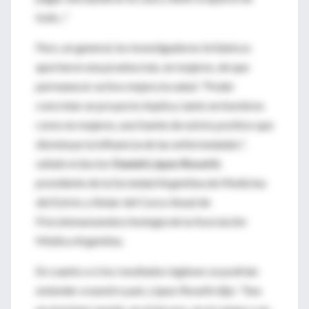
todo..."
Pero, en general, los investigadores británicos
aportaron una prueba más, en mujeres, de que
permanecer activo mejora la salud. "Poder
concretar un proyecto implica, tanto en hombres
como en mujeres, una fuente de estrés positivo que
disminuye la influencia de las enfermedades",
señaló el doctor
Daniel López Rosetti
,
presidente de la Sociedad Argentina de Medicina
del Estrés y titular del Curso Anual de
Psicoinmunoendocrinología de la Asociación
Médica Argentina.
En cuanto a si los resultados ingleses se podrían
extender a nuestro país, López Rosetti dijo: "Sea