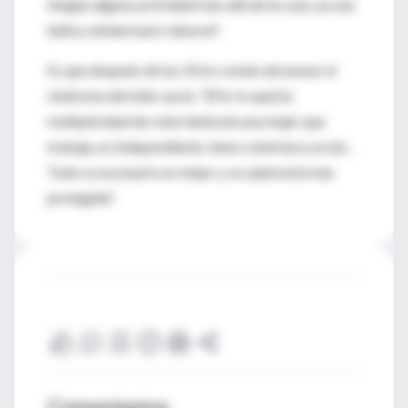
tengan alguna actividad más allá de la casa, ya sea
lúdica, intelectual o laboral".
Es que después de los 50 es común atravesar el
síndrome del nido vacío: "[Por lo que] la
multiplicidad de roles habla de una mujer que
trabaja, es independiente, tiene cobertura social...
Todo su escenario es mejor y su salud está más
protegida".
Comentarios