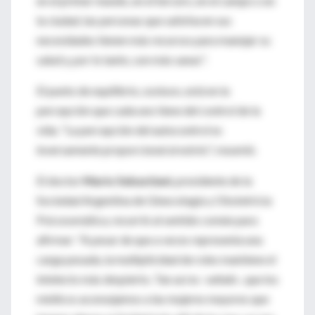
en el primer mundo, en el tercero, en el campo o en
la ciudad, las personas que satisfacen sus
necesidades tienen más recursos para manejar su
salud y, por lo tanto, son más sanas".
El punto de equilibrio, sostuvo, está en la
percepción que cada uno tiene del control de la
vida. "La percepción del autocontrol es
inversamente proporcional al estrés", resumió.
El doctor
Mario Sebastiani
, presidente de la
Sociedad Argentina de Ginecología y Obstetricia
Psicosomática, recurrió al sentido común para
afirmar: "A pesar de que a veces representa una
carga pesada, la multiplicidad de roles mantiene el
intelecto más despierto. Tan así es -señaló-, que los
médicos aconsejamos a las mujeres mayores que