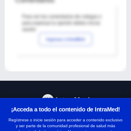
Para ver los comentarios de colegas o
para expresar tu opinión debes iniciar
sesión
Ingresar a IntraMed
¡Acceda a todo el contenido de IntraMed!
Centro de Ayuda
Regístrese o inicie sesión para acceder a contenido exclusivo
y ser parte de la comunidad profesional de salud más