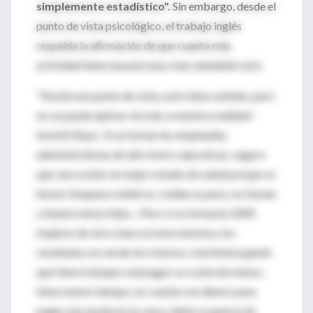
simplemente estadístico".
Sin embargo, desde el
punto de vista psicológico, el trabajo inglés
respalda la afirmación de que cuanta más
actividad tiene una persona, más saludable será.
"Desde ese punto de vista, esto tiene sentido, pero
no se puede aplicar sin más a nuestra realidad -
insistió Raya-. Si se toman las empleadas
administrativas de alto nivel o ejecutivas, seguro
que van a estar en mejor estado de salud porque se
hacen chequeos médicos, cuidan su peso, no fuman
y tienen menos hijos... Pero si se tomaran 2000
mujeres de otra clase socioeconómica, los
resultados no serían los mismos: muchísima gente
que tiene trabajos mal pagos se controla menos,
tiene menos tiempo, no cuenta con dinero para
pagar una ayuda en la casa y debe ocuparse de