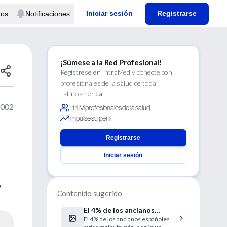
Iniciar sesión
Registrarse
tos
Notificaciones
¡Súmese a la Red Profesional!
Regístrese en IntraMed y conecte con
profesionales de la salud de toda
Latinoamérica.
2002
+1.1 M profesionales de la salud
Impulse su perfil
Registrarse
Iniciar sesión
o
Contenido sugerido
El 4% de los ancianos
El 4% de los ancianos españoles
españoles sufre