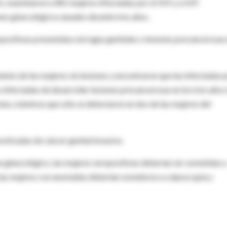
k, examinaron a 481 mujeres infectadas por el VIH y a 437
es ginecológicos anuales durante tres años.
ropositivas presentaba verrugas genitales o lesiones precancerosas
iento de las mujeres sin lesiones y encontraron que las infectadas 
 infectadas de desarrollar lesiones precancerosas en los tres años
nes, mientras que sólo se detectaron en dos de las mujeres del
osticadas de cáncer genital invasivo.
ginecológico, las mujeres seropositivas deberían ser sometidas a
, las mujeres con anomalías deberían someterse a colposcopia y