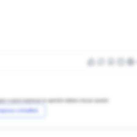
as o para expresar tu opinión debes iniciar sesión
ngresar a IntraMed