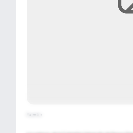
Fuente
: