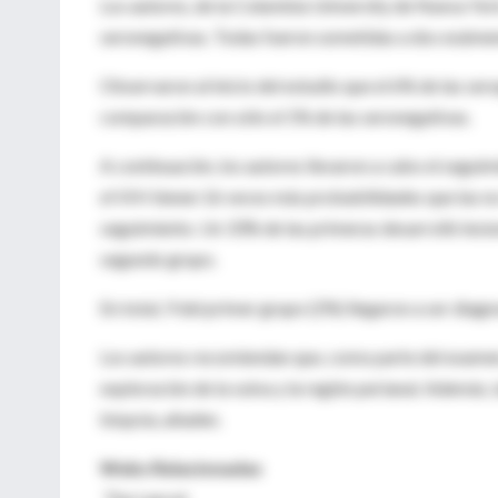
Los autores, de la Columbia University de Nueva Yor
seronegativas. Todas fueron sometidas a dos exámen
Observaron al inicio del estudio que el 6% de las se
comparación con sólo el 1% de las seronegativas.
A continuación, los autores llevaron a cabo el seguim
el VIH tienen 16 veces más probabilidades que las no
seguimiento. Un 33% de las primeras desarrolló lesio
segundo grupo.
En total, 9 del primer grupo (2%) llegaron a ser diagn
Los autores recomiendan que, como parte del examen 
exploración de la vulva y la región perianal. Además
biopsia, añaden.
Webs Relacionadas