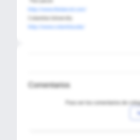
The Lancet
http://www.thelancet.com/
Columbia University
http://www.columbia.edu/
Comentarios
Para ver los comentarios de coleg
I