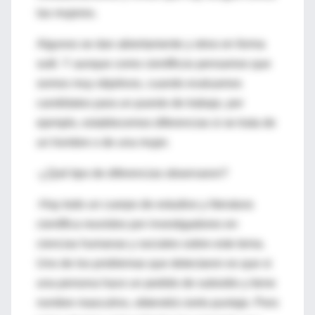
las mujeres.
Algunos se dan abiertamente y otros en forma
sutil. Y aunque como científicos pensamos que
somos muy objetivos, cuando evaluamos
candidatos para un puesto de trabajo, por
ejemplo, establecemos diferencias si se trata de
un hombre o de una mujer.
-¿Qué tipo de diferencias observaron?
-Hay todo un cuerpo de estudios y literatura
científica reunidos por investigadores en
ciencias humanas y sociales sobre este tema.
Uno de los problemas que detectaron es que si
una persona hace un pedido de subsidio y tiene
nombre masculino, obtendrá cierto puntaje. Pero