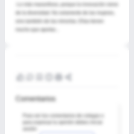
-Lo más maravilloso, porque la innovación viene
de la diversidad. No solamente de las mujeres,
sino también de las minorías. Ellas tienen
mucho que aportar...
Comentarios
Para ver los comentarios de colegas o
para expresar tu opinión debes iniciar
sesión