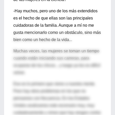
-Hay muchos, pero uno de los más extendidos
es el hecho de que ellas son las principales
cuidadoras de la familia. Aunque a mí no me
gusta mencionarlo como un obstáculo, sino más
bien como un hecho de la vida...
Muchas veces, las mujeres se toman un tiempo
cuando están iniciando sus carreras, para
ocuparse de los chicos... y luego ya les es difícil
volver.
Eso es lo primero que viene a nuestra mente.
Pero hay otros problemas en los que no
pensamos con frecuencia. En los Estados
Unidos analizamos este escenario muy, muy
cuidadosamente y vimos que hay sesgos contra