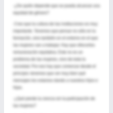
-¿De quién depende que se pueda alcanzar una
equidad de género?
-Creo que la cultura de las instituciones es muy
importante. Tenemos que pensar no sólo en la
formación, sino también en el entorno en el que
las mujeres van a trabajar. Hay que ofrecerles
remuneración equitativa. Este no es un
problema de las mujeres, sino de toda la
sociedad. Por eso hay que comenzar desde el
principio: tenemos que ver muy bien qué
mensajes les estamos dando a nuestros hijos e
hijas.
-¿Qué pierde la ciencia sin la participación de
las mujeres?