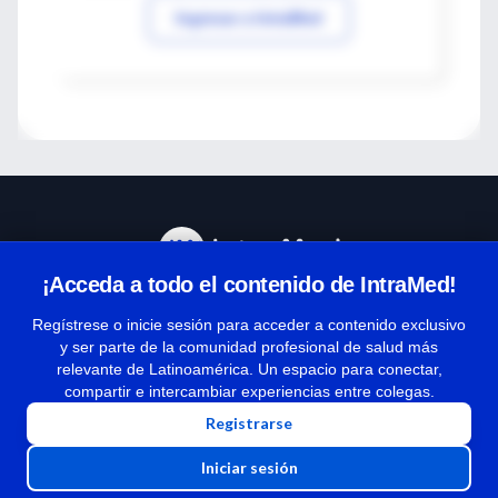
Ingresar a IntraMed
¡Acceda a todo el contenido de IntraMed!
Centro de Ayuda
Regístrese o inicie sesión para acceder a contenido exclusivo
y ser parte de la comunidad profesional de salud más
relevante de Latinoamérica. Un espacio para conectar,
Términos y condiciones
compartir e intercambiar experiencias entre colegas.
| Políticas de privacidad
Registrarse
| Todos los derechos reservados | Copyright 1997-2026
Iniciar sesión