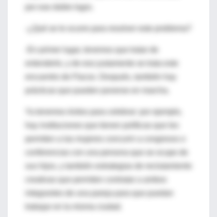
por ese doble logro.
-¿Qué se le ocurre para resolver este problema?
-En primer lugar, tenemos que tratar de
entenderlo, y de eso justamente se trata este
encuentro de Flacso. Después, también hay
prácticas que pueden ponerse en marcha.
Ya tenemos éxitos para celebrar: por ejemplo,
hay instituciones que tienen políticas que les
permiten a las mujeres concurrir a congresos o
conferencias con una persona que se ocupe de
sus hijos, y también estrategias de reclutamiento
creativas que permiten contratar a ambos
integrantes de una pareja para que puedan
trabajar en la misma ciudad.