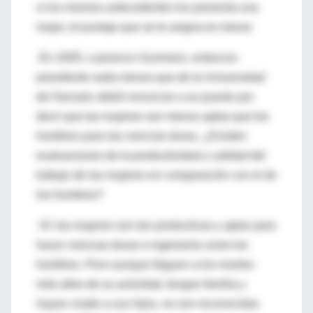
si los mismos antecedentes los presenta una
mujer, el puntaje que se le asigna es menor.
-En 2005, Lawrence Summers, entonces
presidente nada menos que de la Universidad
de Harvard, debió renunciar a su puesto por
decir que las mujeres son menos aptas que los
hombres para las ciencias duras. ¿Existen
evaluaciones de la productividad y calidad del
trabajo de las mujeres en comparación con el de
los hombres?
-Sí: las mujeres son tan productivas y aptas para
hacer ciencias duras e ingeniería como los
hombres. Pero aunque lleguen a los niveles
más altos de su actividad, tengan familia y
hayan criado a sus hijos, no son reconocidas