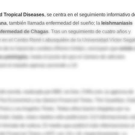
 Tropical Diseases
, se centra en el seguimiento informativo d
ana
, también llamada enfermedad del sueño; la
leishmaniasis
nfermedad de Chagas
. Tras un seguimiento de cuatro años y
or en el Centro René Labusquière de la Universidad Víctor Sega
ón de la Salud de Londres (Reino Unido), concluyen que
existe
as patologías
, hasta el punto de que el número de artículos
ró el estudio apenas asciende a 10.
porte escrito, realizada por BBC on-line, CNN.com, la agencia de
The Economist y los diarios Financial Times, The Guardian, Dai
st y Los Angeles Times. Todos ellos fueron elegidos por su
periodo citado, estos medios sólo publicaron 113 informaciones s
n formato de noticia. El medio que publicó más informaciones al
del Financial Times y AFP, con 19 y 18, respectivamente. La