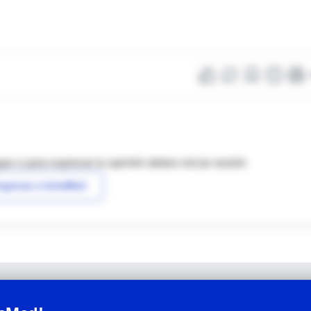
as o para expresar tu opinión debes iniciar sesión
ngresar a IntraMed