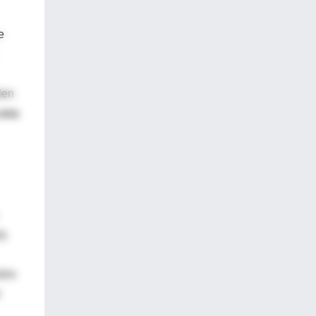
e
len
 una
ly
obre