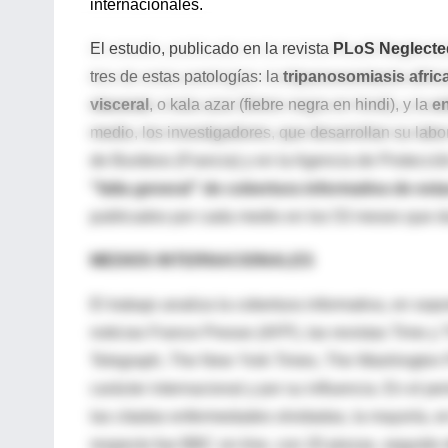
internacionales.
El estudio, publicado en la revista
PLoS Neglected
tres de estas patologías: la
tripanosomiasis afric
visceral
, o kala azar (fiebre negra en hindi), y la
e
medio, los investigadores, que desarrollan su lab
de Burdeos (Francia) y en la Agencia de Protecci
"falta general" de cobertura informativa de est
publicados por cada medio en los 53 meses que du
MEDIOS INTERNACIONALES
El trabajo analiza la cobertura informativa, en so
noticias France Presse (AFP), las revistas Time y 
Telegraph, The New York Times, The Washington Po
carácter internacional y por su influencia. En el 
las citadas enfermedades olvidadas, la mayoría, e
respecto fue BBC on-line, con 20 piezas, seguido 