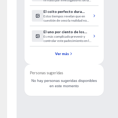
firmado por investigadores de la
de neuronas
Universidad de Santiago de
Compostela, en colaboración con
El coito perfecto dura
científicos canadienses.
Estos tiempos revelan que en
entre 7 y 13 minutos
cuestión de sexo la realidad no
supera la ficción.
El uno por ciento de los
Es más complicado prevenir y
niños padece hipertensión
controlar este padecimiento en las
poblaciones más jóvenes.
Ver más
Personas sugeridas
No hay personas sugeridas disponibles
en este momento