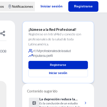
Iniciar sesión
Registrarse
tos
Notificaciones
¡Súmese a la Red Profesional!
Regístrese en IntraMed y conecte con
profesionales de la salud de toda
Latinoamérica.
2008
+1.1 M profesionales de la salud
Impulse su perfil
Registrarse
Iniciar sesión
Contenido sugerido
La depresión reduce la
Es la conclusión de un estudio
producción y maduración