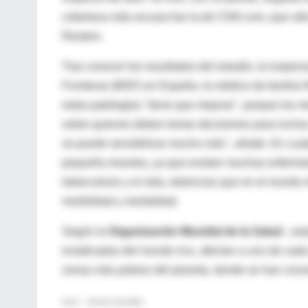
cobertura más escasa fue la de CNN.com, que sól
Reuters.
Tras conocer los resultados del estudio, la respo
Fronteras (MSF) en España, la médico de familia 
estas patologías "tiene que mejorar", porque los 
sobre quienes deben tomar decisiones para luchar 
se puede sensibilizar mucho más", añade. En cualq
pequeña muestra, ya que existen muchas enfermeda
tuberculosis y el sida, dolencias que en el mundo
morbilidad y mortalidad.
Según la
Organización Mundial de la Salud
, es
erradicadas del mundo rico, afectan a uno de cad
zonas más pobres del planeta, donde se han conver
Autor: Antonio González