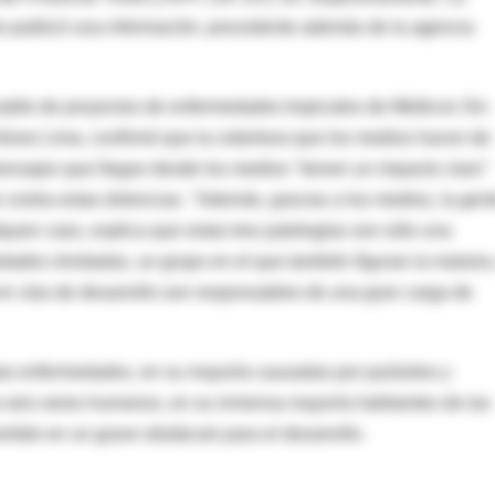
o publicó una información, procedente además de la agencia
nsable de proyectos de enfermedades tropicales de Médicos Sin
Nines Lima, confirmó que la cobertura que los medios hacen de
mensajes que llegan desde los medios "tienen un impacto claro"
contra estas dolencias. "Además, gracias a los medios, la gen
uier caso, explica que estas tres patologías son sólo una
des olvidadas, un grupo en el que también figuran la malaria,
 en vías de desarrollo son responsables de una gran carga de
tas enfermedades, en su mayoría causadas por parásitos y
a seis seres humanos, en su inmensa mayoría habitantes de las
tido en un grave obstáculo para el desarrollo.