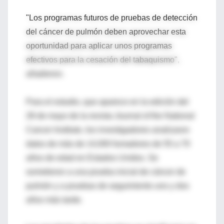
"Los programas futuros de pruebas de detección
del cáncer de pulmón deben aprovechar esta
oportunidad para aplicar unos programas
efectivos para la cesación del tabaquismo",
añadieron.
Para el estudio, que aparece en la edición del
28 de mayo de la revista Journal of the National
Cancer Institute, los investigadores analizaron
datos de más de 14,000 fumadores de 55 a 70
años de edad en Estados Unidos. Se
sometieron a una prueba inicial de cáncer de
pulmón y a pruebas de seguimiento uno y dos
años más tarde.