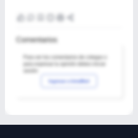
Comentarios
Para ver los comentarios de colegas o
para expresar tu opinión debes iniciar
sesión
Ingresar a IntraMed