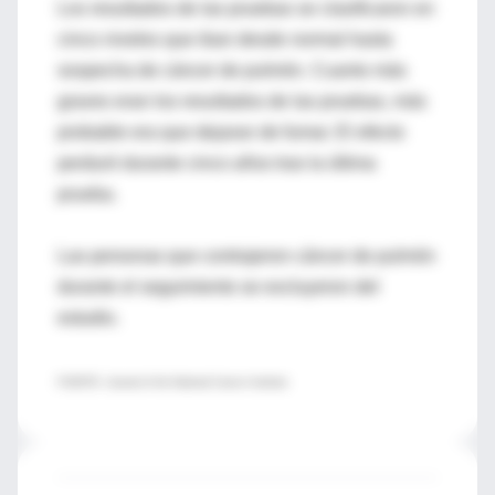
Los resultados de las pruebas se clasificaron en
cinco niveles que iban desde normal hasta
sospecha de cáncer de pulmón. Cuanto más
graves eran los resultados de las pruebas, más
probable era que dejaran de fumar. El efecto
perduró durante cinco años tras la última
prueba.
Las personas que contrajeron cáncer de pulmón
durante el seguimiento se excluyeron del
estudio.
FUENTE: Journal of the National Cancer Institute