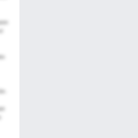
aron
el
tos
ón.
que
s