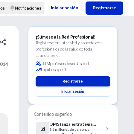
Iniciar sesión
Registrarse
tos
Notificaciones
¡Súmese a la Red Profesional!
Regístrese en IntraMed y conecte con
profesionales de la salud de toda
Latinoamérica.
2014
+1.1 M profesionales de la salud
Impulse su perfil
Registrarse
Iniciar sesión
Contenido sugerido
OMS lanza estrategia
8,6 millones de personas
contra tuberculosis