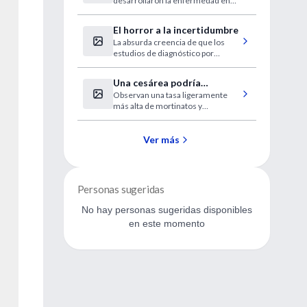
desarrollaron la enfermedad en
2012 y que 1,3 millones murieron
a consecuencia de ella.
El horror a la incertidumbre
La absurda creencia de que los
estudios de diagnóstico por
imágenes superan y reemplazan el
razonamiento médico.
Una cesárea podría
Observan una tasa ligeramente
aumentar las
más alta de mortinatos y
probabilidades de un
embarazos ectópicos tras una
embarazo fallido
cesárea, según unos
investigadores.
Ver más
Personas sugeridas
No hay personas sugeridas disponibles
en este momento