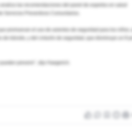
 analiza las recomendaciones del panel de expertos en salud
e Servicios Preventivos Comunitarios.
ue promuevan el uso de asientos de seguridad para los niños,
 de tránsito, y del cinturón de seguridad, que disminuye un 8 p
 pueden prevenir", dijo Haegerich.