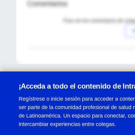
Comentarios
Para ver los comentarios de coleg
I
¡Acceda a todo el contenido de Int
Regístrese o inicie sesión para acceder a conten
ser parte de la comunidad profesional de salud 
Centro de Ayuda
de Latinoamérica. Un espacio para conectar, co
Términos y condiciones
| Políticas de privacidad
| Todos
intercambiar experiencias entre colegas.