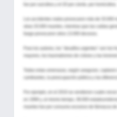
fue por suicidios y el 20 por ciento, por homicidios.
Los accidentes viales provocaron más de 33.000 mu
otras 33.000 muertes, mientras que las caídas gen
fuego provocaron otros 13.000 decesos.
Para los autores, los "desafíos urgentes" son los h
mayores, los traumatismos de cráneo y las lesiones
Todas estas amenazas, según aseguran, captaron 
cambiantes, la preocupación pública y las diferen
Por ejemplo, en el 2010 se vendieron cuatro veces
en 1999 y, al mismo tiempo, 38.000 estadounidense
muertes fue por consumo excesivo de fármacos de 