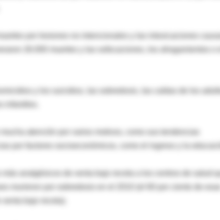
ertes por lesiones no intencionales y las intoxicaciones caus
eraron 26.000 muertes y las sofocaciones, los ahogamientos o 
omicidios y los suicidios, las sobredosis, las caídas de los adul
 infantiles.
mucha atención por varios motivos, como sus tendencias
cias por factores socioeconómicos, como el ingreso y la educaci
 más analgésicos de venta bajo receta a los centros de salud 
s murieron por sobredosis en el 2010 (el 60 por ciento de esa
venta bajo receta).