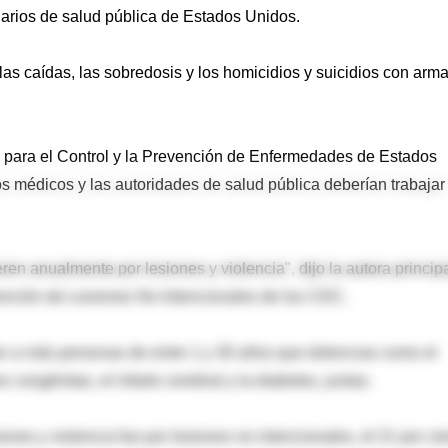
narios de salud pública de Estados Unidos.
 las caídas, las sobredosis y los homicidios y suicidios con arm
s para el Control y la Prevención de Enfermedades de Estados
os médicos y las autoridades de salud pública deberían trabajar
 anualmente por lesiones y violencia", dijo la autora principa
ención de Lesiones No Intencionales de los CDC.
n a más personas de entre 1 y 30 años que dolencias como el
congénitas, el infarto cerebral y la diabetes, juntas.
iones y violencia fue por lesiones no intencionales, el 21 por ci