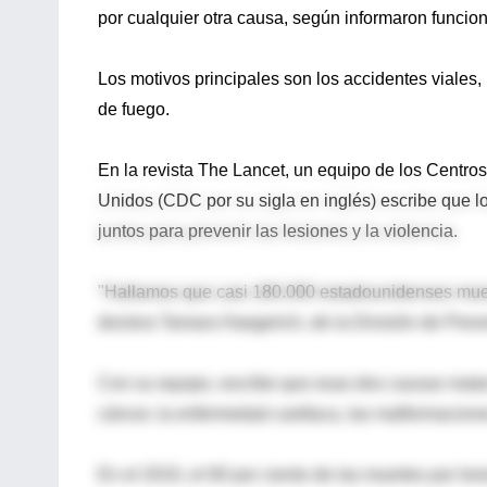
por cualquier otra causa, según informaron funcio
Los motivos principales son los accidentes viales,
de fuego.
En la revista The Lancet, un equipo de los Centro
Unidos (CDC por su sigla en inglés) escribe que l
juntos para prevenir las lesiones y la violencia.
"Hallamos que casi 180.000 estadounidenses mueren
doctora Tamara Haegerich, de la División de Prev
Con su equipo, escribe que esas dos causas mata
cáncer, la enfermedad cardíaca, las malformaciones 
En el 2010, el 60 por ciento de las muertes por les