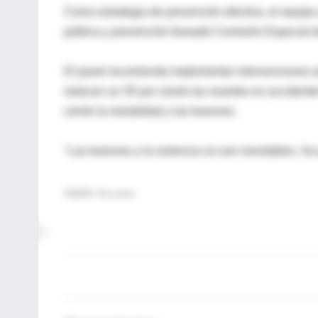
Como estrategia de prevención efectiva, el equipo
pública y prevención llamado Comisión Especial d
El panel recomienda implementar intervenciones q
reducen un 35 por ciento las muertes en accidentes
ciento la mortalidad y las lesiones.
"Las lesiones y la violencia no son inevitables. Se
FUENTE: The Lancet