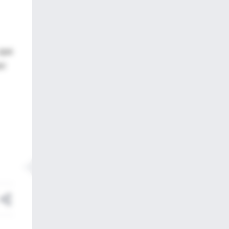
 que
or