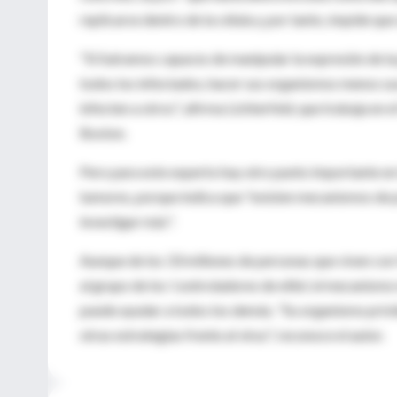
replicarse dentro de la célula y, por tanto, impide que
"Si fuéramos capaces de manipular la expresión de la
todos los infectados, hacer sus organismos menos susc
infecten a otros", afirma Lichterfeld, que trabaja e
Boston.
Pero para este experto hay otro punto importante en 
tumores, porque indica que "existen mecanismos de pr
investigar más".
Aunque de los 33 millones de personas que viven c
al grupo de los 'controladores de elite', el mecanismo
puede ayudar a todos los demás. "Su organismo privi
otras estrategias frente al virus", reconoce el autor.