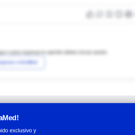
as o para expresar tu opinión debes iniciar sesión
ngresar a IntraMed
raMed!
ido exclusivo y