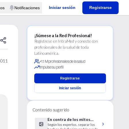
Iniciar sesión
Registrarse
tos
Notificaciones
¡Súmese a la Red Profesional!
Regístrese en IntraMed y conecte con
profesionales de la salud de toda
Latinoamérica.
2011
+1.1 M profesionales de la salud
Impulse su perfil
Registrarse
Iniciar sesión
Contenido sugerido
En contra de los mitos
Según los expertos, separar los
acerca de las alergias