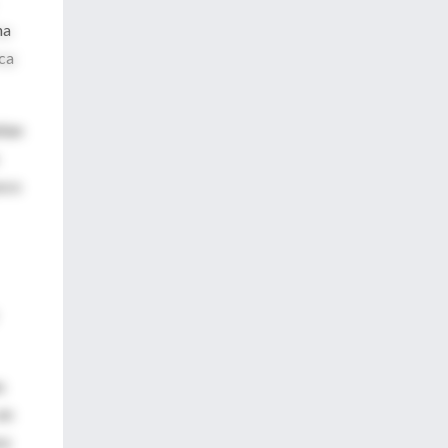
na
ca
eñan
oco
s
en
ra