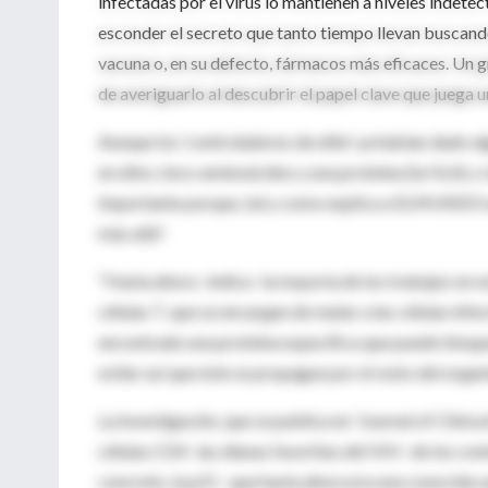
infectadas por el virus lo mantienen a niveles indetec
esconder el secreto que tanto tiempo llevan buscando 
vacuna o, en su defecto, fármacos más eficaces. Un
de averiguarlo al descubrir el papel clave que juega 
Aunque los 'controladores de elite' ya habían dado 
en ellos cinco aminoácidos y una proteína (la HLA), o
importante porque, tal y como explica a ELMUNDO.es
más allá".
"Hasta ahora -indica- la mayoría de los trabajos en e
células T, que se encargan de matar a las células inf
encontrado una proteína específica que puede bloquear
evitar así que éste se propague por el resto del organ
La investigación, que se publica en 'Journal of Clinic
células CD4 -las dianas favoritas del VIH- de los cont
concreto, la p21 –que hasta ahora era una conocida s