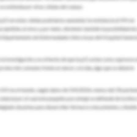
 se extienda por otras células del cuerpo.
 p21 en estas células podríamos aumentar la resistencia al VIH en
eptibles al virus y, por tanto, disminuir también la posibilidad de
n el Departamento de Enfermedades Infecciosas del Hospital Genera
la investigación y es el hecho de que la p21 actúe como supresora
otección comunes frente al cáncer y el sida, algo que se debería
on VIH en el mundo, según datos de ONUSIDA, menos del 1% perte
 natural por el cual este pequeño porcentaje se defiende de la infec
legiado da pistas para desarrollar fármacos más potentes y diseña