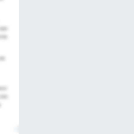
 que
l de
 de
nece
ción
r