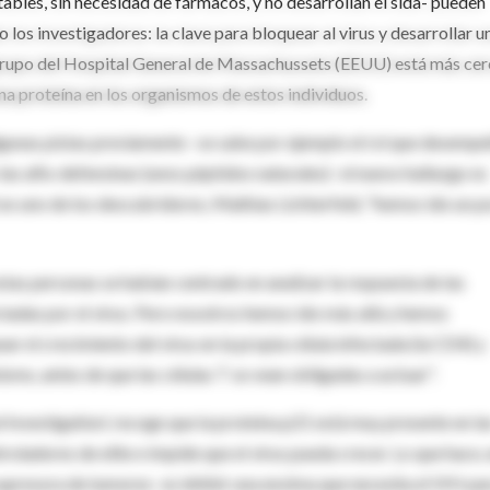
tables, sin necesidad de fármacos, y no desarrollan el sida- pueden
los investigadores: la clave para bloquear al virus y desarrollar u
 grupo del Hospital General de Massachussets (EEUU) está más cer
una proteína en los organismos de estos individuos.
algunas pistas previamente –se sabe por ejemplo el rol que desemp
 las alfa-defensinas (unos péptidos naturales)- el nuevo hallazgo es
 uno de los descubridores, Mathias Lichterfeld, "hemos ido un p
stas personas se habían centrado en analizar la respuesta de las
ectadas por el virus. Pero nosotros hemos ido más allá y hemos
 el crecimiento del virus en la propia célula infectada (la CD4) y
ismo, antes de que las células T se vean obligadas a actuar".
al Investigation', recoge que la proteína p21 está muy presente en la
roladores de elite e impide que el virus pueda crecer. Lo que hace, 
upresora de tumores- es inhibir una enzima que necesita el VIH pa