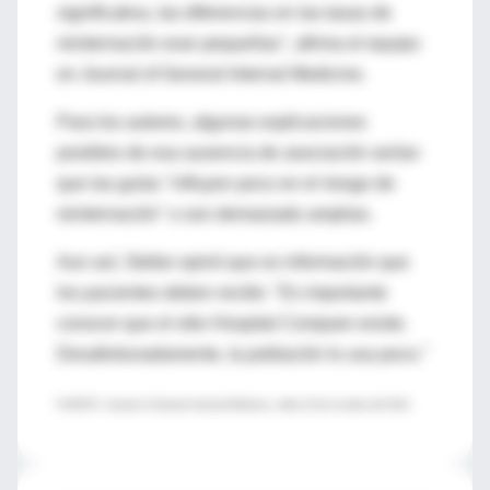
significativa, las diferencias en las tasas de
reinternación eran pequeñas", afirma el equipo
en Journal of General Internal Medicine.
Para los autores, algunas explicaciones
posibles de esa ausencia de asociación serían
que las guías "influyen poco en el riesgo de
reinternación" o son demasiado amplias.
Aun así, Stefan opinó que es información que
los pacientes deben recibir. "Es importante
conocer que el sitio Hospital Compare existe.
Desafortunadamente, la población lo usa poco."
FUENTE: Journal of General Internal Medicine, online 16 de octubre del 2012.