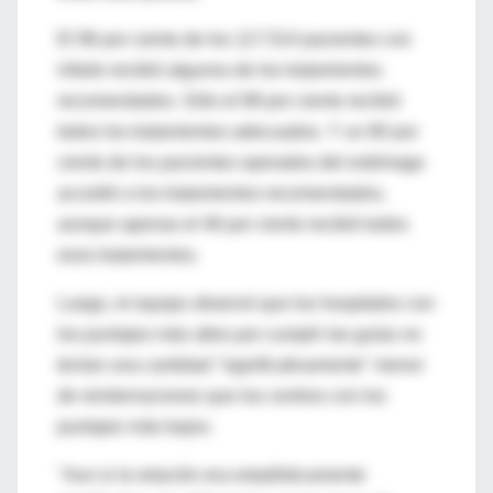
El 96 por ciento de los 117.514 pacientes con
infarto recibió algunos de los tratamientos
recomendados. Sólo el 88 por ciento recibió
todos los tratamientos adecuados. Y un 80 por
ciento de los pacientes operados del estómago
accedió a los tratamientos recomendados,
aunque apenas el 46 por ciento recibió todos
esos tratamientos.
Luego, el equipo observó que los hospitales con
los puntajes más altos por cumplir las guías no
tenían una cantidad "significativamente" menor
de reinternaciones que los centros con los
puntajes más bajos.
"Aun si la relación era estadísticamente