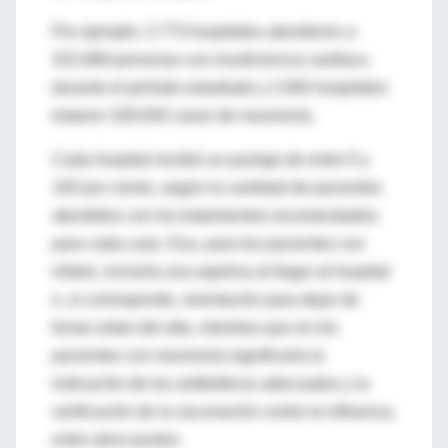
Por ejemplo: 2.773 hospitales atendieron a
322.668 personas con insuficiencia cardíaca
durante el período estudiado y 2.940 hospitales
trataron 328.830 casos de neumonía.
Cada hospital recibió un puntaje de entre 0 y
100 por ciento, según la cantidad de pacientes
atendidos con los tratamientos recomendados
para cada caso. Eso, para los pacientes con
infarto, incluiría una aspirina al llegar al hospital
o, si corresponde, orientación para dejar de
fumar antes del alta, mientras que en los
pacientes con neumonía significaría la
indicación de los antibióticos adecuados y la
verificación de la vacunación contra la influenza,
entre otros puntos.