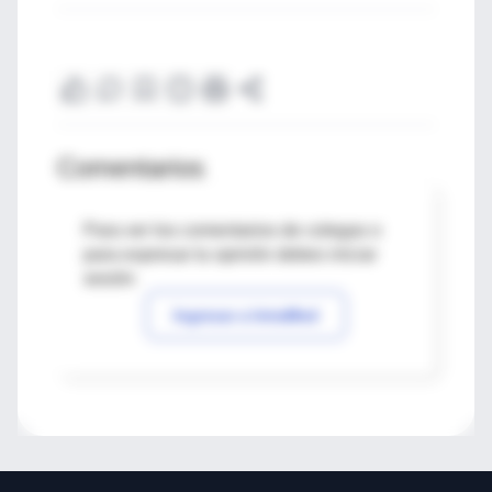
Comentarios
Para ver los comentarios de colegas o
para expresar tu opinión debes iniciar
sesión
Ingresar a IntraMed