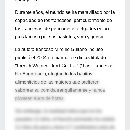
Durante años, el mundo se ha maravillado por la
capacidad de los franceses, particularmente de
las francesas, de permanecer delgados en un
país famoso por sus pasteles, vino y queso.
La autora francesa Mireille Guilano incluso
publicó el 2004 un manual de dietas titulado
"French Women Don't Get Fat" ("Las Francesas
No Engordan"), elogiando los hábitos
alimenticios de las mujeres que prefieren
saborear su comida tranquilamente y nunca
picotean fuera de horas.
Sin embargo, la realidad indica que en los
pasados 12 años, el francés promedio ha subido
3,1 kilos de peso y tiene 4,7 centímetros extra de