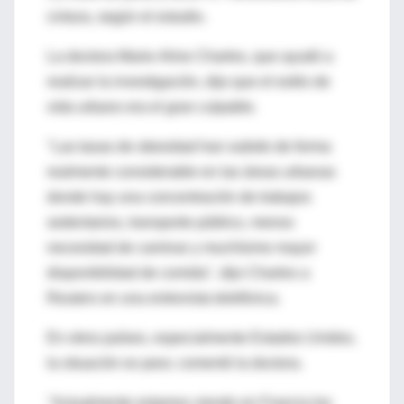
cintura, según el estudio.
La doctora Marie-Aline Charles, que ayudó a
realizar la investigación, dijo que el estilo de
vida urbano era el gran culpable.
"Las tasas de obesidad han subido de forma
realmente considerable en las áreas urbanas
donde hay una concentración de trabajos
sedentarios, transporte público, menos
necesidad de caminar y muchísimo mayor
disponibilidad de comida", dijo Charles a
Reuters en una entrevista telefónica.
En otros países, especialmente Estados Unidos,
la situación es peor, comentó la doctora.
"Actualmente estamos viendo en Francia los