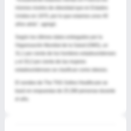
mismos niveles de obesidad que en Estados
Unidos en 1970, por lo que estamos unos 40
años atrás", agregó.
Según los últimos datos entregados por la
Organización Mundial de la Salud (OMS), un
31,1 por ciento de los hombres estadounidenses
y el 33,2 por ciento de las mujeres
estadounidenses se clasifican como obesos.
El sondeo de The TNS Sofres Healthcare se
basó en respuestas de 25.286 personas durante
el año.