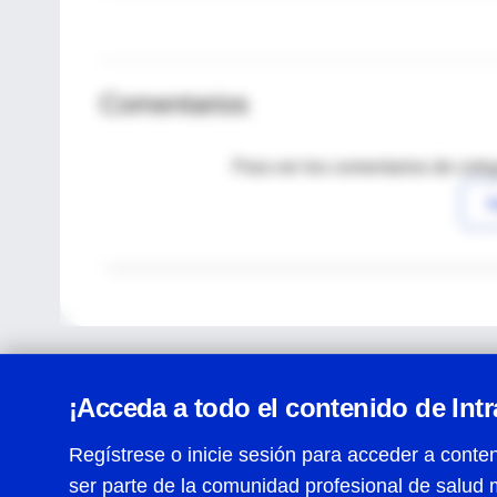
Comentarios
Para ver los comentarios de coleg
I
¡Acceda a todo el contenido de Int
Regístrese o inicie sesión para acceder a conten
ser parte de la comunidad profesional de salud 
Centro de Ayuda