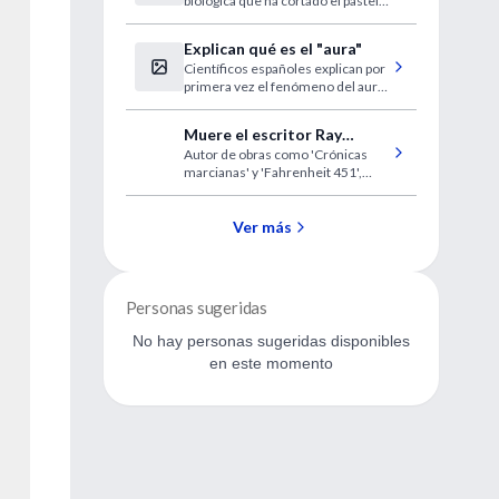
biológica que ha cortado el pastel
cáncer
del cáncer de manera cada vez
más delgada".
Explican qué es el "aura"
Científicos españoles explican por
primera vez el fenómeno del aura
de las personas.
Muere el escritor Ray
Autor de obras como 'Crónicas
Bradbury, padre de otros
marcianas' y 'Fahrenheit 451',
mundos
tenía 91 años.
Ver más
Personas sugeridas
No hay personas sugeridas disponibles
en este momento