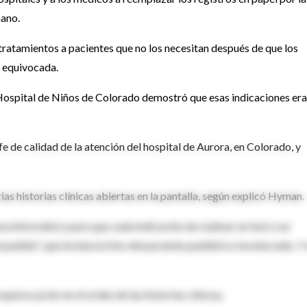
mano.
 tratamientos a pacientes que no los necesitan después de que los
a equivocada.
 Hospital de Niños de Colorado demostró que esas indicaciones era
fe de calidad de la atención del hospital de Aurora, en Colorado, y
as historias clínicas abiertas en la pantalla, según explicó Hyman.
ma informático para que cada indicación de realizar un test o un
 pedido", que incluía la foto del paciente pediátrico involucrado. Y
equivocación en el orden de las historias clínicas.