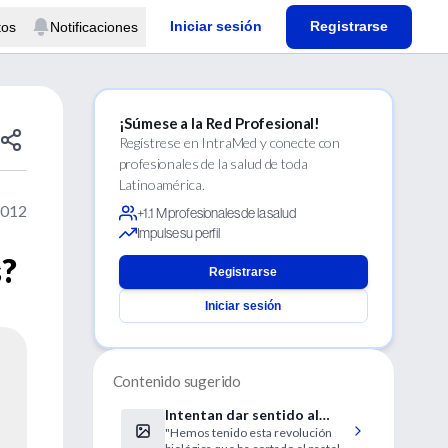
Iniciar sesión
Registrarse
tos
Notificaciones
¡Súmese a la Red Profesional!
Regístrese en IntraMed y conecte con
profesionales de la salud de toda
Latinoamérica.
2012
+1.1 M profesionales de la salud
Impulse su perfil
s?
Registrarse
Iniciar sesión
Contenido sugerido
Intentan dar sentido al
"Hemos tenido esta revolución
entramado genético del