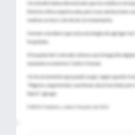
Un estudio había demostrado que los médicos incluyen 
historia clínica equivocada, pero esas anotaciones su
realizar un test o de iniciar un tratamiento.
Hyman consideró que esta estrategia de agregar las fot
hospitales.
El hospital de Colorado obtuvo una fotografía digital
bastante económica", indicó Hyman.
Un inconveniente que puede surgir, según apuntó el aut
"Algunos argumentan cuestiones de privacidad, pero 
hijos)", agregó.
FUENTE: Pediatrics, online 4 de junio del 2012