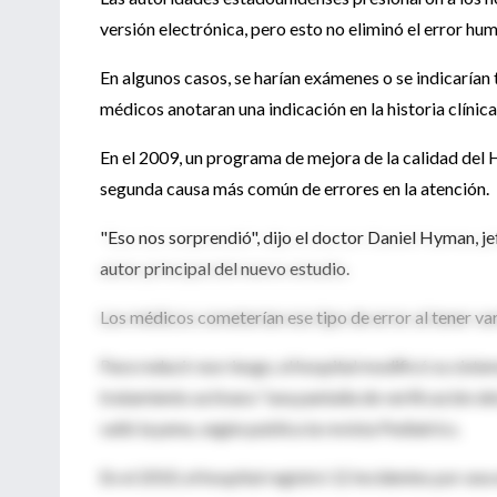
versión electrónica, pero esto no eliminó el error hu
En algunos casos, se harían exámenes o se indicarían
médicos anotaran una indicación en la historia clínic
En el 2009, un programa de mejora de la calidad del
segunda causa más común de errores en la atención.
"Eso nos sorprendió", dijo el doctor Daniel Hyman, je
autor principal del nuevo estudio.
Los médicos cometerían ese tipo de error al tener vari
Para reducir ese riesgo, el hospital modificó su siste
tratamiento activara "una pantalla de verificación del
valió la pena, según publica la revista Pediatrics.
En el 2010, el hospital registró 12 incidentes por una 