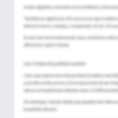
Al año siguiente, sólo hubo tres incidentes y fueron por
También se registraron 10 casos en los que se indicó
detectó el error a tiempo, comparado con los 33 caso
En uno solo de esa decena de casos, la historia clínica
diferencia", opinó Hyman.
LAS CIFRAS PEQUEÑAS SUMAN
Claro que equivocarse de paciente al realizar una ind
ocurridos el año previo a la incorporación de las fotog
alta en un hospital que atiende a unos 13.500 pacient
Sin embargo, Hyman señaló que quedaría de relieve u
hospitales del país.