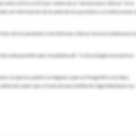
entre el 0,3 y el 0,5 por ciento de su "anotaciones clínicas" en la
elen ser información de la salud de los pacientes y no indicaciones 
os de los pacientes a las historias clínicas sería accesible para l
 de cada paciente que consultaba allí. "La tecnología necesaria es
or, es que los padres se nieguen a que se fotografíe a sus hijos.
deberían saber que se trata de una medida de seguridad (para sus