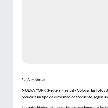
Por Amy Norton
NUEVA YORK (Reuters Health) - Colocar las fotos de l
reduciría un tipo de error médico frecuente, según u
Las autoridades estadounidenses presionaron a los ho