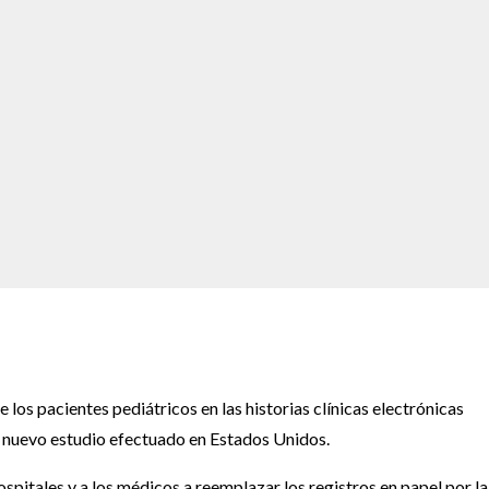
os pacientes pediátricos en las historias clínicas electrónicas
n nuevo estudio efectuado en Estados Unidos.
spitales y a los médicos a reemplazar los registros en papel por la