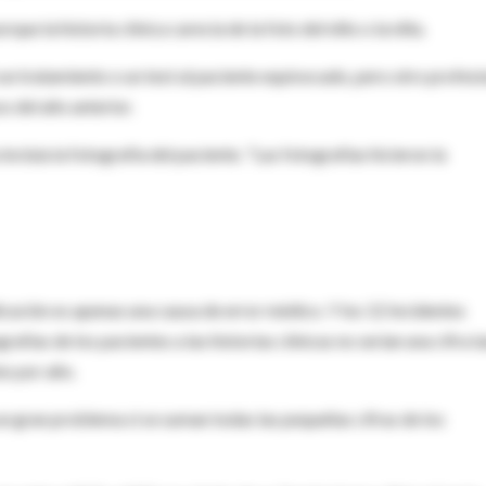
que la historia clínica carecía de la foto del niño o la niña.
 un tratamiento o un test al paciente equivocado, pero otro profesi
s del año anterior.
 incluía la fotografía del paciente. "Las fotografías hicieron la
icación es apenas una causa de error médico. Y los 12 incidentes
rafías de los pacientes a las historias clínicas no serían una cifra t
es por año.
n gran problema si se suman todas las pequeñas cifras de los