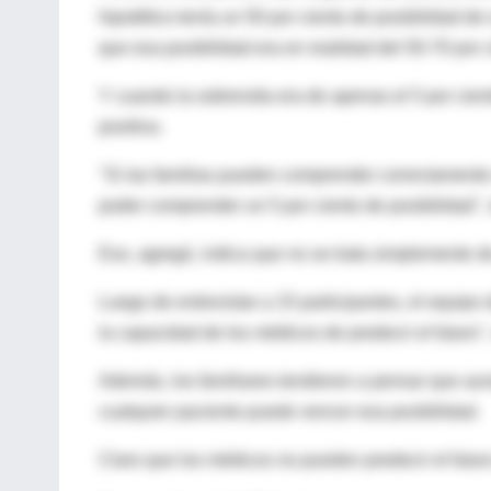
hipotético tenía un 50 por ciento de posibilidad de
que esa posibilidad era en realidad del 50-70 por c
Y cuando la sobrevida era de apenas el 5 por cient
positiva.
"Si las familias pueden comprender correctamente 
poder comprender un 5 por ciento de posibilidad", 
Eso, agregó, indica que no se trata simplemente de
Luego de entrevistar a 15 participantes, el equip
la capacidad de los médicos de predecir el futuro",
Además, los familiares tendieron a pensar que aun
cualquier paciente puede vencer esa posibilidad.
Claro que los médicos no pueden predecir el futur