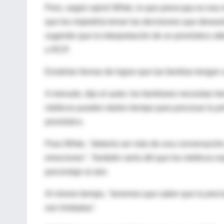
Pero, según opinó White, lo que preocupa es esa m
que les impediría tomar las decisiones que desearí
sugerido que la interpretación de un pronóstico alte
o RCP.
Existirían formar de lograr que las familias tengan
A menudo, dijo el autor, los familiares necesitan 
médicos pueden darles tiempo para procesar la pri
pronóstico.
Para White, "debería ser más de una conversación
emociones". También sería útil que los médicos ex
porcentaje al aire.
Al mismo tiempo, "tenemos que saber que la precis
son limitadas".