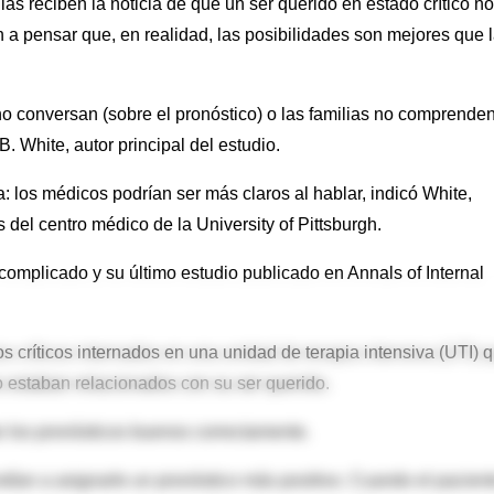
 reciben la noticia de que un ser querido en estado crítico no
 a pensar que, en realidad, las posibilidades son mejores que 
no conversan (sobre el pronóstico) o las familias no comprenden
. White, autor principal del estudio.
la: los médicos podrían ser más claros al hablar, indicó White,
 del centro médico de la University of Pittsburgh.
omplicado y su último estudio publicado en Annals of Internal
os críticos internados en una unidad de terapia intensiva (UTI) 
no estaban relacionados con su ser querido.
tar los pronósticos buenos correctamente.
endían a asignarle un pronóstico más positivo. Cuando el pacien