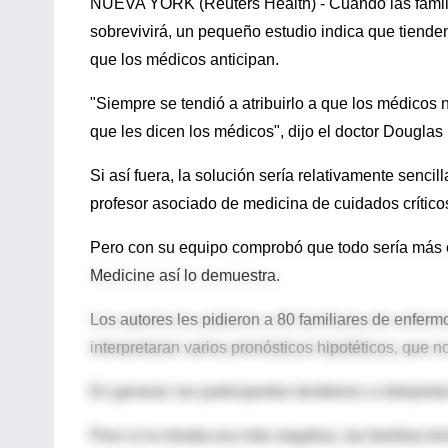
NUEVA YORK (Reuters Health) - Cuando las familias
sobrevivirá, un pequeño estudio indica que tienden
que los médicos anticipan.
"Siempre se tendió a atribuirlo a que los médicos 
que les dicen los médicos", dijo el doctor Douglas B
Si así fuera, la solución sería relativamente sencil
profesor asociado de medicina de cuidados críticos
Pero con su equipo comprobó que todo sería más c
Medicine así lo demuestra.
Los autores les pidieron a 80 familiares de enferm
interpretaran varios pronósticos hipotéticos, que 
En general, los participantes tendieron a interpre
Pero si la mirada era más negativa, las familias t