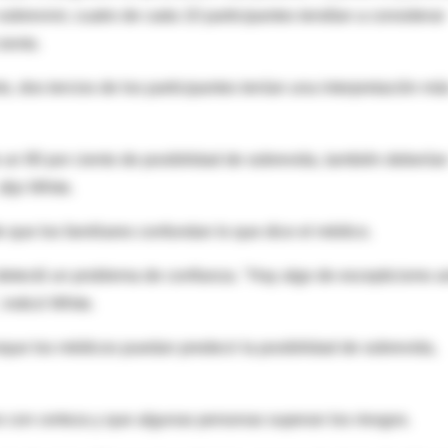
 sobrevivir, cuatro de cada 10 participantes tendían a considerar
iento.
o, dos tercios de los participantes tenían una interpretación má
un 90 por ciento de posibilidad de sobrevida, también debería
dijo White.
 que los familiares confundan lo que dice el médico.
o detectó un problema de confianza. "Hay algo de escepticismo a
 indicó White.
que los médicos puedan predecir la posibilidad de sobrevida,
o con certeza y que algunas personas superan los riesgos.