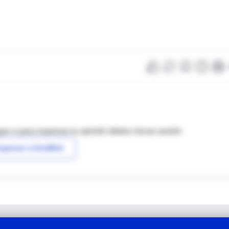
as o para expresar tu opinión debes iniciar sesión
ngresar a IntraMed