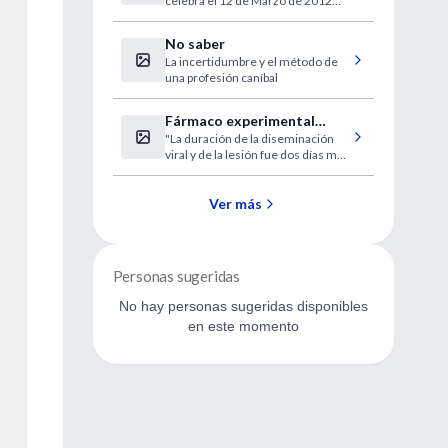
celebra el 12 de Marzo de 2012
(World Glaucoma Day 2012).
No saber
La incertidumbre y el método de
una profesión caníbal
Fármaco experimental
"La duración de la diseminación
acelera curación del herpes
viral y de la lesión fue dos días más
genital
cortas".
Ver más
Personas sugeridas
No hay personas sugeridas disponibles
en este momento