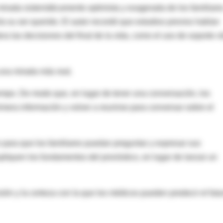
irada sistemáticamente optimista y exagerada de los familiare
a su ser querido. El autor recordó que estudios previos habían
ra las decisiones del final de la vida, como el uso de soporte vi
 una mirada más real.
tiempo. De modo que, en lugar de tener una conversación, los
mera información y volver a reunirse para conversar sobre el
 para que los familiares puedan preguntar y expresar sus
pliquen los fundamentos del pronóstico, en lugar de lanzar un
ión y la certeza con la que los médicos pueden predecir el futu