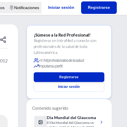
Iniciar sesión
Registrarse
tos
Notificaciones
¡Súmese a la Red Profesional!
Regístrese en IntraMed y conecte con
profesionales de la salud de toda
Latinoamérica.
2012
+1.1 M profesionales de la salud
Impulse su perfil
Registrarse
Iniciar sesión
Contenido sugerido
Día Mundial del Glaucoma
El Día Mundial del Glaucoma se