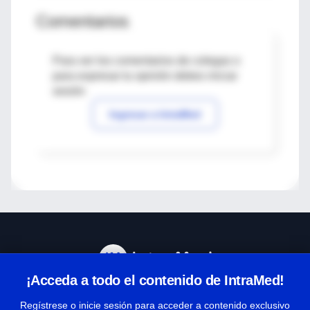
Comentarios
Para ver los comentarios de colegas o
para expresar tu opinión debes iniciar
sesión
Ingresar a IntraMed
¡Acceda a todo el contenido de IntraMed!
Centro de Ayuda
Regístrese o inicie sesión para acceder a contenido exclusivo