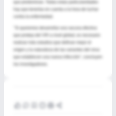
que predominan. Todas estas particularidades
hay que tenerlas en cuenta a la hora de luchar
contra la enfermedad.
"Si queremos desarrollar una vacuna efectiva
que proteja del VIH a nivel global, es necesario
realizar más estudios que definan mejor el
origen y la naturaleza de las variantes del virus
que establecen una nueva infección", concluyen
los investigadores.