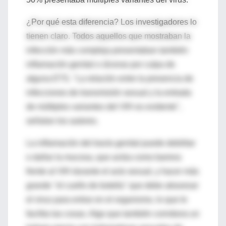
¿Por qué esta diferencia? Los investigadores lo
tienen claro. Todos aquellos que mostraban la
infección más compleja presentaban también
inflamación genital o úlceras por culpa de
alguna ETS. "La relación entre la presencia de
infecciones de transmisión sexual y la entrada
de múltiples variantes del VIH es evidente",
señalan los autores.
La inflamación del tracto genital puede debilitar
o dañar la mucosa, que actúa como barrera
frente al VIH durante el acto sexual, y hacer más
grande ''el cuello de botella'' que debe atravesar
el virus para entrar en el organismo, lo que le
facilita las cosas. Algo que también corrobora un