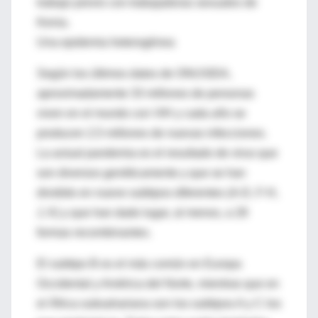
trabajo previo con trabajadoras sexuales de
Kenia.
Una epidemia heterogénea
Según los últimos datos de ONUSIDA,
aproximadamente 33 millones de personas
viven en el mundo con VIH y cada año se
producen 2,5 millones de nuevas infecciones.
La actual pandemia es el resultado de virus que
son diversos genéticamente y que se han
dividido en nueve subtipos diferentes (A-D, F-H,
J, K) y que han dado lugar, al menos, a 28
formas recombinantes.
El subtipo B es el más común en Europa
Occidental y América del Norte, mientras que en
el África subsahariana son los subtipos A y C los