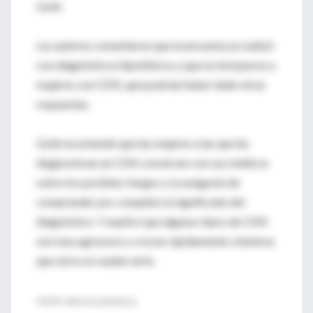
Gold.
Los autores comentaron que la encuesta se realizó
con diagnósticos hipotéticos y que no incluyeron a
mujeres con CDIS, que podrían haber dado otras
respuestas.
Gold recomendó que las mujeres a las que les
diagnostican un CDIS conversen con sus médicos
sobre los posibles riesgos y se aseguren de
comprender por completo el significado del
diagnóstico. Y explicó que algunos tipos de CDIS
son muy agresivos y crecen rápidamente, mientras
que otros no suelen serlo.
FUENTE: JAMA Internal Medicine