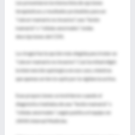
Les presentaron la misma lista de opciones
terapéuticas y resultados probables para un
"cáncer mamario no invasivo", una "lesión
mamaria" o "células anormales", todas
descripciones del CDIS.
La cirugía fue la opción más elegida para tratar un
"cáncer mamario no invasivo". Casi la mitad eligió
la intervención quirúrgica en ese caso, mientras
que apenas un tercio optó por la vigilancia activa.
Esas proporciones se invirtieron cuando el
diagnóstico hablaba de una "lesión mamaria" o
"células anormales", según publica el equipo en
JAMA Internal Medicine.