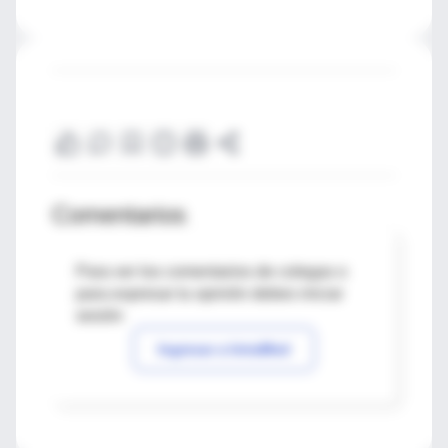
Comentarios
Para ver los comentarios de colegas o
para expresar tu opinión debes iniciar
sesión
Ingresar a IntraMed