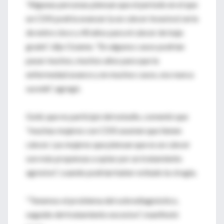
"Algunas personas piensan que el período en el que
un CDIS podría avanzar (a un cáncer invasivo) sería
de entre cinco y 40 años para el cáncer de bajo
grado", dijo Ozanne. "En algunos casos podrían
pasar muchos, muchos años para que la
enfermedad avance y en muchos casos, eso nunca
sucede", agregó.
Gold, que no participó del estudio, comentó que
"muchas mujeres con CDIS asumen que tienen
cáncer. Las mujeres que piensan que es un cáncer
son más propensas a optar por un tratamiento
agresivo", cuando podrían haber evitado la cirugía.
"Tenemos el problema del sobrediagnóstico,
seguido del tratamiento excesivo", manifestó