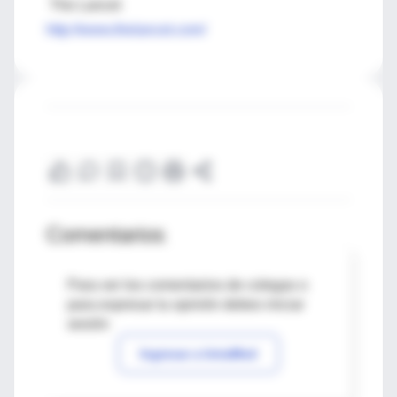
The Lancet
http://www.thelancet.com/
Comentarios
Para ver los comentarios de colegas o
para expresar tu opinión debes iniciar
sesión
Ingresar a IntraMed