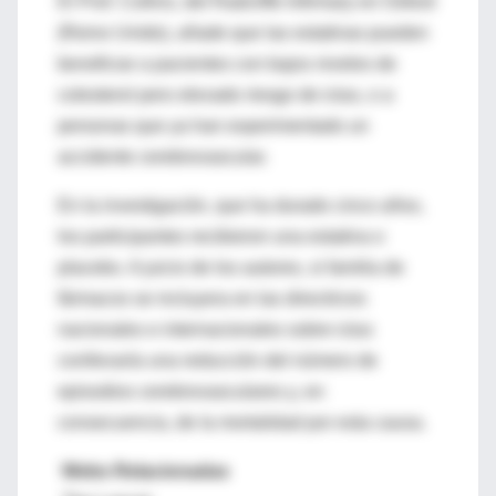
El Prof. Collins, del Radcliffe Infirmary en Oxford
(Reino Unido), añade que las estatinas pueden
beneficiar a pacientes con bajos niveles de
colesterol pero elevado riesgo de ictus, o a
personas que ya han experimentado un
accidente cerebrovascular.
En la investigación, que ha durado cinco años,
los participantes recibieron una estatina o
placebo. A juicio de los autores, si familia de
fármacos se incluyera en las directrices
nacionales e internacionales sobre ictus
conllevaría una reducción del número de
episodios cerebrovasculares y, en
consecuencia, de la mortalidad por esta causa.
Webs Relacionadas