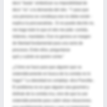
decir "basta" simbolizan su imposibilidad de
decir "no" a la demanda del otro. "Y para que
una persona se constituya ese no debe existir -
explica la psicoanalista-. Si no puedo decirle no,
me trago todo lo que el otro me pide: comida,
órdenes, mandatos. Ese no genera un margen
de libertad fundamental para una serie de
procesos. Entre ellos, preguntarse
qué y cuánto se quiere comer."
¿Cómo se hace para que alguien que va
sistemáticamente en busca de la comida no lo
haga? "La obesidad es compleja -dice Panzitta-.
El problema no es que alguien sea gourmet y
disfrute de la comida rica, sino de que la use
sistemáticamente para cubrir otras situaciones,