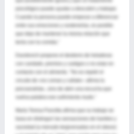
que posiblemente ignora y que un tratamiento
psicológico puede ayudar a descubrir y trabajar.
Cuando la persona puede empezar a diferenciar
entre sus emociones y sostenerlas, es posible
que deje de mantener la misma relación que
tenía con la comida."
Davidovich propone el destierro de heladeras
con candado, premios y castigos o no estar en
contacto con el alimento. "No es repetir el
circuito de «no comas y callate» -afirma la
psicoanalista-, sino de abrir una escucha que
vuelva palabra ese sufrimiento mudo."
María Teresa Panzitta afirma que su trabajo se
basa en distinguir las sensaciones de hambre y
saciedad (a menudo tergiversadas en el obeso)