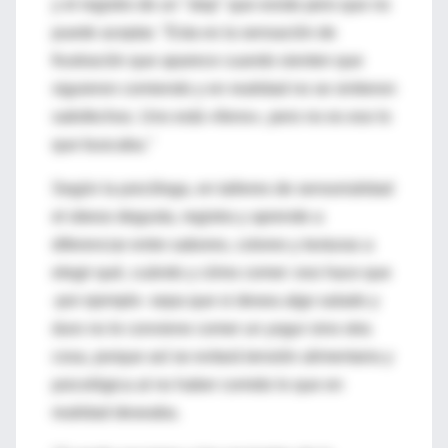
y el registro de un "stop" que existe pero que no
puede aceptar. "Esta es la sensación de
frustración que aparece cuando sienten que
siguieron comiendo y en realidad no se sintieron
satisfechos. Uno está «lleno», pero no es eso lo
que buscaba."
Según la psicóloga, en talleres de sensorialidad
el obeso degusta, registra y aprende a
diferenciar entre sabores, colores y texturas a
elegir qué, cuándo y cómo comer: eso hace que
-por ejemplo- sepa que si desea algo salado y
duro no le conviene comer un yogur sino otra
cosa, porque así se evitará tensión alimentaria y
psicológica al no haber comido lo que en
realidad deseaba.