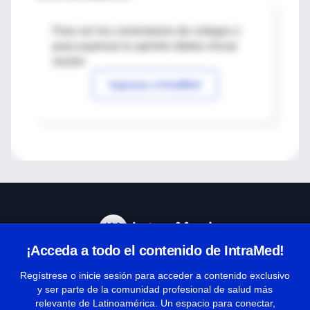
Para ver los comentarios de colegas o
para expresar tu opinión debes iniciar
sesión
Ingresar a IntraMed
¡Acceda a todo el contenido de IntraMed!
Centro de Ayuda
Regístrese o inicie sesión para acceder a contenido exclusivo
y ser parte de la comunidad profesional de salud más
relevante de Latinoamérica. Un espacio para conectar,