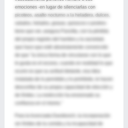
emociones -en lugar de silenciarlas con
picoteos, asalto nocturno a la heladera, dulces,
salados, helados, grasas, quioscos o postres-
tiene que ver, asegura Panzitta, con la pérdida
del propio registro del hambre y la saciedad,
que hace que esté absolutamente convencido
de que "la única forma de vincularse con lo que
le gusta es el exceso, cuando en realidad lo que
ocurre es que su actitud dietante, esa idea
instalada de lo permitido y lo prohibido, le hacen
desconfiar de su propia capacidad de elección y
de límites. La restricción ha erosionado su
confianza en sí mismo."
Para la licenciada Davidovich, la incorporación
sin límites de la comida y la incapacidad de