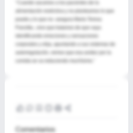
"Cuando sacamos a los pacientes de la
alimentación restrictiva y no planteamos lo que
puede y lo que no -asegura María Teresa
Panzitta-, sino que tratamos de que vaya
identificando emociones y sensaciones
corporales y elija, apuntando a sus sistemas de
autorregulación, vemos que esa avidez por la
comida se va reduciendo muchísimo."
Comentarios