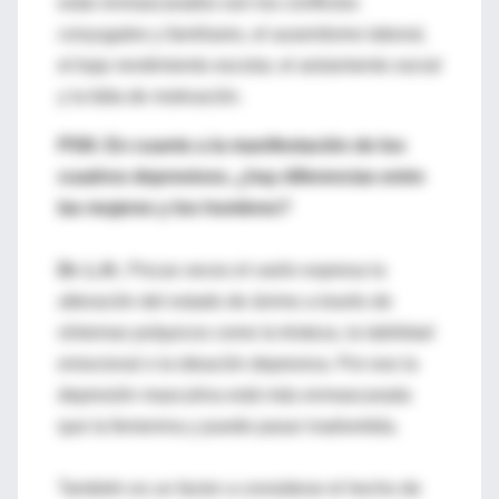
estar enmascarados son los conflictos
conyugales y familiares, el ausentismo laboral,
el bajo rendimiento escolar, el aislamiento social
y la falta de motivación.
PSN: En cuanto a la manifestación de los
cuadros depresivos, ¿hay diferencias entre
las mujeres y los hombres?
Dr. L.H.:
Pocas veces el varón expresa la
alteración del estado de ánimo a través de
síntomas psíquicos como la tristeza, la labilidad
emocional o la ideación depresiva. Por eso la
depresión masculina está más enmascarada
que la femenina y puede pasar inadvertida.
También es un factor a considerar el hecho de