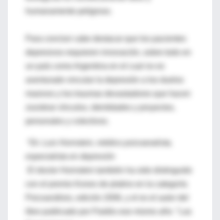
humanamente peligroso.
Para concluir cabe destacar que los pacientes
depresivos requieren innovación, sobre todo en
un país como Argentina en el cual no es
aventurado vincular la depresión a los duelos
masivos y los traumas devastadores que hacen
zozobrar vínculos, identidades y proyectos,
personales y colectivos.
*
Dr. Luis Hornstein, médico psicoanalista,
especialista en depresión
El doctor Hornstein también ha sido distinguido
con el premio Konex de platino en la categoría
Psicoanálisis, edición 2006, y el es el autor del
libro publicado por Paidós ese mismo año: "Las