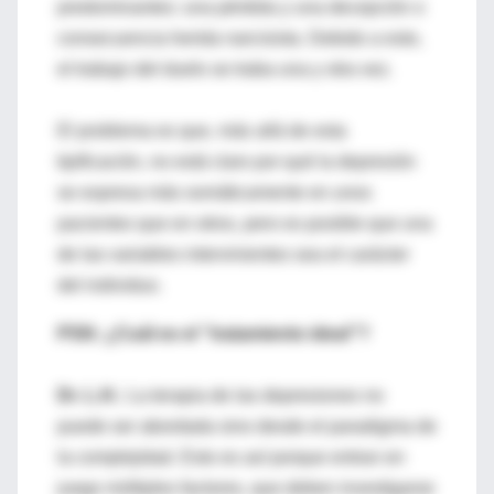
predominantes: una pérdida y una decepción o
consecuencia herida narcisista. Debido a esto,
el trabajo del duelo se traba una y otra vez.
El problema es que, más allá de esta
tipificación, no está claro por qué la depresión
se expresa más somáticamente en unos
pacientes que en otros, pero es posible que una
de las variables intervinientes sea el carácter
del individuo.
PSN: ¿Cuál es el "tratamiento ideal"?
Dr. L.H.:
La terapia de las depresiones no
puede ser abordada sino desde el paradigma de
la complejidad. Esto es así porque entran en
juego múltiples factores, que deben investigarse