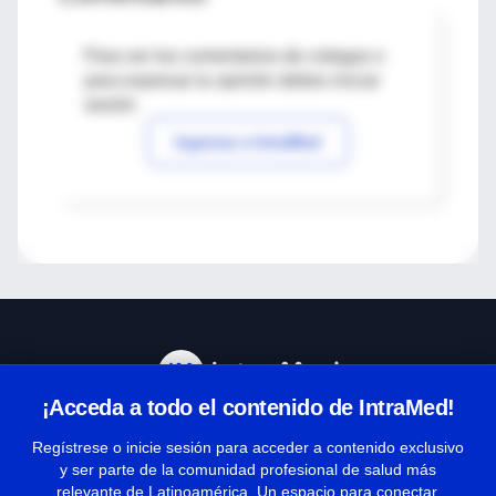
Para ver los comentarios de colegas o
para expresar tu opinión debes iniciar
sesión
Ingresar a IntraMed
¡Acceda a todo el contenido de IntraMed!
Centro de Ayuda
Regístrese o inicie sesión para acceder a contenido exclusivo
y ser parte de la comunidad profesional de salud más
relevante de Latinoamérica. Un espacio para conectar,