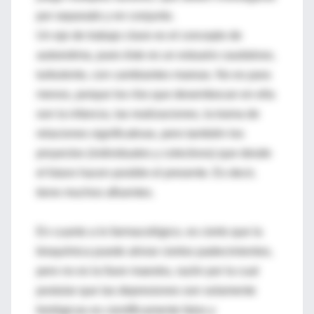
por separado y en conjunto.
Un eje de trabajo clave es el concepto de
autoestima, pues éste es un estuario caudaloso,
turbulento, con cambiantes mareas. No es para
menos, porque los ríos que desembocan en ella
son la infancia, las realizaciones, la trama de
relaciones significativas, pero también los
proyectos (individuales y colectivos) que desde
el futuro hacen posible el presente. Es decir,
tiene muchos afluentes.
En cuanto a lo farmacológico, es cierto que la
bioquímica puede aliviar ciertos padecimientos,
pero no es la llave maestra, razón por la cual
postular que las depresiones son solamente
biológicas es científicamente falso y