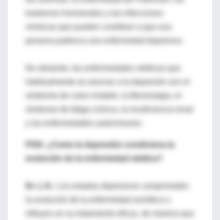
trastornos hormonales y las infecciones
virósicas que pueden contribuir a que una
persona padezca una enfermedad depresiva.
No obstante, las enfermedades médicas que
habitualmente se asocian a la depresión son el
síndrome de colon irritable, la fibromialgia, el
síndrome de fatiga crónica, la insuficiencia renal
y las enfermedades autoinmunes.
PSN: ¿Como la depresión condiciona la
evolución de la enfermedad médica?
Dr. L.H.:
Los estados depresivos comprometen
la evolución de la enfermedad somática o
influyen en su tratamiento eficaz, de manera que