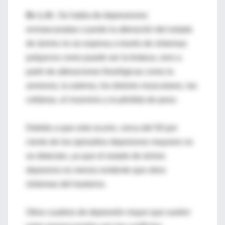
Dr. L.H.:
Se habla de depresiones
enmascaradas cuando la alteración del estado
de ánimo no se expresa a través de síntomas
psíquicos como puede ser la tristeza, sino a
partir de alteraciones fisiológicas como la
anorexia, la astenia, los dolores musculares, las
cefaleas, el insomnio y la pérdida de peso.
Debido a que esto ocurre, cerca del 50 por
ciento de los episodios depresivos mayores no
se detectan, ya que el estado de ánimo
depresivo es menos evidente que otros
síntomas del trastorno.
Otros cuadros de depresión mayor que suelen