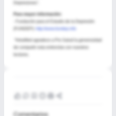
Depresiones".
Para mayor información:
- Fundación para el Estudio de la Depresión
(FUNDEP):
http://www.fundep.info
*IntraMed agradece a Pro Salud la generosidad
de compartir esta entrevista con nuestros
lectores.
Comentarios