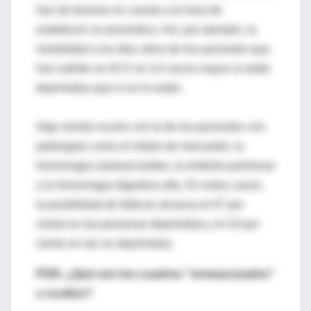
han de tenerse en cuenta a la hora de
establecer un pronóstico. Así, por ejemplo, la
mortalidad a los diez años de los pacientes que
han sufrido un ACV es 3,4 veces mayor si están
deprimidos que si no lo están.
Algo similar ocurre con la de los pacientes con
patologías como el infarto de miocardio, la
hemorragia subaracnoidea, la embolia pulmonar
y la hemorragia digestiva alta. En estos casos,
la posibilidad de fallecer alcanza el 47 por
ciento en las personas deprimidas y el 10 por
ciento en las no deprimidas.
PSN: ¿Qué son los cuadros "enmascarados"
u ocultos?