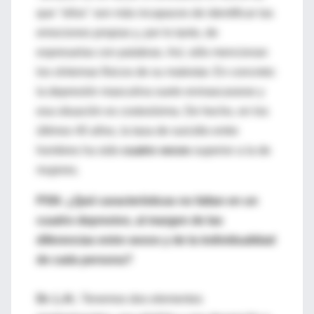
que "ellos" son más incapaces de identificar las
emociones propias y, por lo tanto, de
expresarlas con palabras. Así, sólo mencionan
los síntomas físicos de su malestar. En concreto:
la depresión masculina suele enmascararse y
esa situación es costosísima. De hecho, en los
últimos 40 años, la tasa de suicidio entre
hombres ha sido
cuatro veces
superior a la de
mujeres.
PSN: ¿Qué características no faltan en un
cuadro depresivo, al margen de las
diferencias entre sexos y de la individualidad
de cada persona?
Dr. L.H.:
Tenemos dos elementos