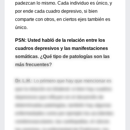
padezcan lo mismo. Cada individuo es único, y
por ende cada cuadro depresivo, si bien
comparte con otros, en ciertos ejes también es
único.
PSN: Usted habló de la relación entre los
cuadros depresivos y las manifestaciones
somáticas. ¿Qué tipo de patologías son las
más frecuentes?
Dr. L.H.:
Lo primero que hay que mencionar es
que la relación es bilateral: si bien hay cuadros
depresivos que influyen en el desarrollo de
determinadas patologías, también hay algunas
enfermedades como por ejemplo los accidentes
cerebrovasculares, las cardiopatías, el cáncer,
las anemias, la enfermedad de Parkinson, los