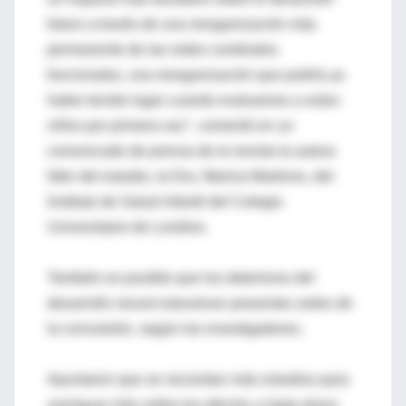
futuro a través de una reorganización más
permanente de las redes cerebrales
funcionales, una reorganización que podría ya
haber tenido lugar cuando evaluamos a estos
niños por primera vez", comentó en un
comunicado de prensa de la revista la autora
líder del estudio, la Dra. Marina Martinos, del
Instituto de Salud infantil del Colegio
Universitario de Londres.
También es posible que los deterioros del
desarrollo neural estuvieran presentes antes de
la convulsión, según los investigadores.
Apuntaron que se necesitan más estudios para
averiguar más sobre los efectos a largo plazo