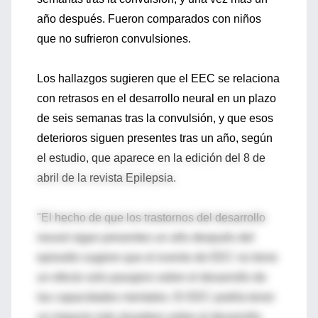
año después. Fueron comparados con niños
que no sufrieron convulsiones.
Los hallazgos sugieren que el EEC se relaciona
con retrasos en el desarrollo neural en un plazo
de seis semanas tras la convulsión, y que esos
deterioros siguen presentes tras un año, según
el estudio, que aparece en la edición del 8 de
abril de la revista Epilepsia.
"El hecho de que los trastornos del desarrollo
neural sigan presentes un año después del
episodio sugiere que el evento de EEC no tiene
un efecto solo pasajero sobre el desarrollo de
las capacidades mentales. El EEC podría tener
un impacto más duradero sobre el desarrollo