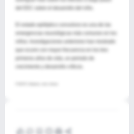
del EEC sobre el desarrollo del niño.
El estado epiléptico convulsivo es una de las
emergencias neurológicas más comunes en los
niños. Investigaciones anteriores han mostrado
que ocurre con mayor frecuencia en los tres
primeros años de vida, un periodo de
crecimiento y desarrollo críticos.
FUENTE: Epilepsia, news release