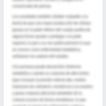
comunicado de prensa.
Los resultados también añaden respaldo a la
teoría de que una mayor producción de células
grasas en la parte inferior del cuerpo podría de
alguna forma ayudar a proteger a la parte
superior, lo que a su vez podría prevenir lo que
se conoce como enfermedad metabólica,
señalaron los autores del estudio.
Una persona puede desarrollar síndrome
metabólico cuando un conjunto de afecciones
(que incluyen la presión arterial alta, niveles
malsanos de colesterol, resistencia a la insulina
y grasa corporal adicional alrededor de la
cintura) ocurren de forma simultánea, lo que