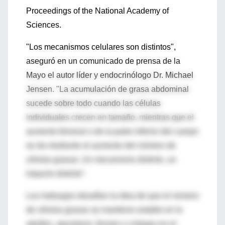
Proceedings of the National Academy of
Sciences.
"Los mecanismos celulares son distintos",
aseguró en un comunicado de prensa de la
Mayo el autor líder y endocrinólogo Dr. Michael
Jensen. "La acumulación de grasa abdominal
sucede sobre todo cuando las células
individuales crecen en tamaño, mientras que el
aumento femoral o de la parte inferior del cuerpo
se da mediante el aumento del número de
células grasas. Un mecanismo distinto, un
impacto distinto".
Los hallazgos desafían la idea de que el número
de células grasas se mantiene estable en la
adultez, apuntaron Jensen y colegas en el