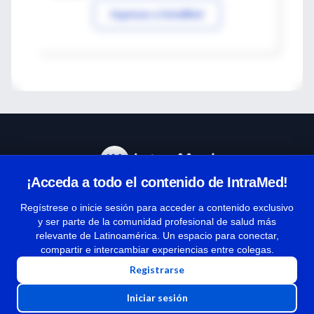
Ingresar a IntraMed
¡Acceda a todo el contenido de IntraMed!
Centro de Ayuda
Regístrese o inicie sesión para acceder a contenido exclusivo
y ser parte de la comunidad profesional de salud más
relevante de Latinoamérica. Un espacio para conectar,
Términos y condiciones
compartir e intercambiar experiencias entre colegas.
| Políticas de privacidad
Registrarse
| Todos los derechos reservados | Copyright 1997-2026
Iniciar sesión