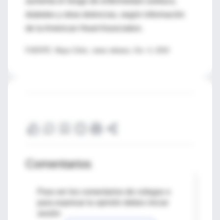
aumenta el riesgo de enfermedad cardiaca,
diabetes y otras dolencias, según información
de la American Heart Association.
FUENTE: Mayo Clinic, news release, Oct. 4, 2010
Comentarios
Para ver los comentarios de colegas o
para expresar tu opinión debes iniciar
sesión