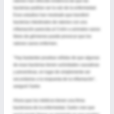
ratones han ofrecido evidencia de que las
bacterias podrían ser la raíz de la enfermedad.
Esos estudios han mostrado que transferir
bacterias intestinales de ratones con una
inflamación parecida al Crohn a animales sanos
libres de gérmenes puede provocar que los
ratones sanos enfermen.
"Hay bastantes pruebas sólidas de que algunas
de esas bacterias tienen actividades causativas
y preventivas, en lugar de simplemente ser
secundarias a la respuesta de la inflamación",
aseguró Sartor.
Ahora que los médicos tienen una firma
bacteriana de la enfermedad, Sartor cree que