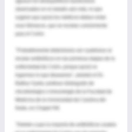
agravar los desequilibrios bacterianos
observados en el estudio aún más, lo que
sugiere que quizá los médicos deban evitar
esos fármacos, que se recetan comúnmente
para el Crohn.
"Probablemente deberíamos ser cautelosos al
recetar antibióticos en las primeras etapas de la
enfermedad de Crohn, porque quizá no
logremos lo que deseamos", planteó el Dr.
Balfour Sartor, profesor distinguido de
microbiología e inmunología de la Facultad de
Medicina de la Universidad de Carolina del
Norte, en Chapel Hill.
"Debido a que la mayoría de antibióticos usados