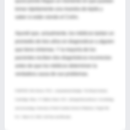
quizá pronto llegue un momento en que puedan
tomar rápidamente una muestra de tejido y
saber si están viendo el Crohn.
Apuntó que, actualmente, los médicos tardan un
promedio de tres años en diagnosticar a alguien
que tiene síntomas. Y la mayoría de los
pacientes reciben dos diagnósticos incorrectos
antes de que los médicos determinen la
verdadera causa de sus problemas.
FUENTES: Dirk Gevers, Ph.D., computational biologist, The Broad Institute,
Cambridge, Mass.; R. Balfour Sartor, M.D., distinguished professor, microbiology
and immunology, University of North Carolina School of Medicine, Chapel Hill,
.
N.C.; March 12, 2014, Cell Host and Microbe