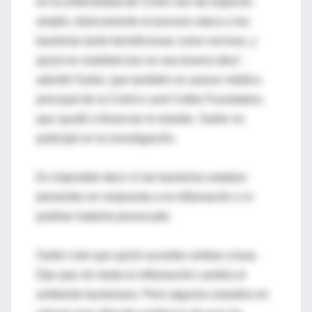
en la enfermedad de Crohn son de espectro
amplio, básicamente el proceso ataca a las
bacterias tanto beneficiosas como nocivas, y
quizá en realidad eso no sea buena idea",
advirtió Sartor, que también es asesor médico
principal de la Crohn's and Colitis Foundation,
que ayudó a financiar el estudio. Sartor no
participó en la investigación.
Es imposible decir si las bacterias estaban
presentes en respuesta a la inflamación o si
podrían haberla provocado.
Sartor cree que quizá sucedan ambas cosas.
Dijo que sin duda la inflamación cambia el
ambiente bacteriano. Pero algunos estudios en