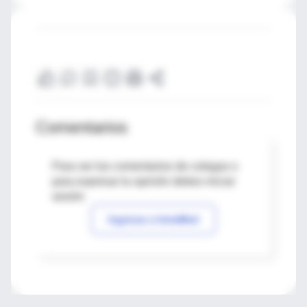
Comentarios
Para ver los comentarios de colegas o
para expresar tu opinión debes iniciar
sesión
Ingresar a IntraMed