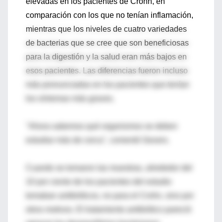
elevadas en los pacientes de Crohn, en
comparación con los que no tenían inflamación,
mientras que los niveles de cuatro variedades
de bacterias que se cree que son beneficiosas
para la digestión y la salud eran más bajos en
esos pacientes. Las diferencias fueron incluso
más pronunciadas en los pacientes que tenían
los síntomas más graves.
"Ahora sabemos qué organismos se deben
estudiar más de cerca", comentó Gevers.
Cuando se tomaron las muestras, alrededor del
10 por ciento de los pacientes del estudio
tomaban antibióticos, no para el Crohn, sino por
otros motivos. El tratamiento antibiótico pareció