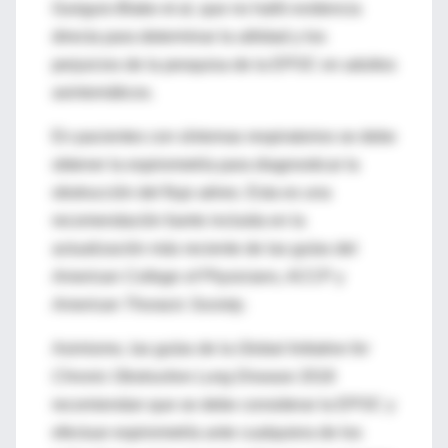
Guirguis-Blake et al, que no halló evidencia
directa para determinar la utilidad y los
perjuicios de la pesquisa de la EPOC en adultos
asintomáticos.
En pacientes con síntomas respiratorios se debe
obtener la espirometría para diagnosticar la
obstrucción del flujo aéreo. Esta es una
recomendación fuerte incluida en la
actualización más reciente de las guías del
American College of Physicians
, ACCP y
American Thoracic Society
.
Asimismo, las guías de la
Global Initiative for
Chronic Obstructive Lung Disease
2018
recomiendan que se debe considerar la EPOC y
efectuar espirometría ante cualquiera de los