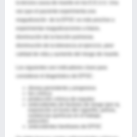
la tercera causa de muerte en los E.E.U.U. Una
vez que el paciente experimenta una
reagudización de la EPOC es más proclive a
experimentar reagudizaciones a futuro,
disminución de la función pulmonar,
disminución de la tolerancia al ejercicio, peor
calidad de vida y aumento del riesgo de muerte.
Los siguientes son indicadores clave para
considerar el diagnóstico de EPOC:
disnea persistente y progresiva
tos crónica
producción crónica de esputos
antecedentes de factores de riesgo (por ej,
exposición al humo del cigarrillo, polvos,
sustancias químicas en el trabajo,
polución)
antecedentes familiares de EPOC