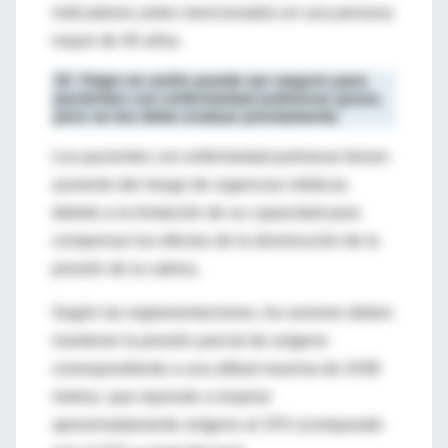
indicadores antes mencionados en una persona
mayor de 40 años.
10. Viajar en avión puede ser seguro para
pacientes con enfermedad pulmonar grave,
pero se los debe evaluar previamente.
Los pacientes con enfermedad pulmonar tienen
aumento del riesgo de urgencias médicas
debido a la limitación de su capacidad para
compensar los efectos de la disminución de la
presión de la cabina.
Según las reglamentaciones, los aviones deben
mantener la presión parcial de oxígeno
correspondiente a una altitud maxima de 2438
metros, que equivale a respirar
aproximadamente oxígeno al 15% (comparado