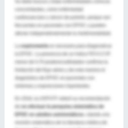
Se debe buscar y tratar enfermedades crónicas
concomitantes, como enfermedad
cardiovascular y cáncer de pulmón, porque son
frecuentes en pacientes con EPOC y pueden
afectar independientemente la morbimortalidad.
La
espirometría
es necesaria para diagnosticar
la EPOC. La presencia de un índice FEV1:CVF
menor de 0,70 posbroncodilatador confirma la
limitación del flujo aéreo y de esta manera el
diagnóstico de EPOC en pacientes con
síntomas y exposiciones importantes.
En 2016, la USPSTF reiteró su recomendación
de
no efectuar la pesquisa sistemática de
EPOC en adultos asintomáticos
, citando una
revisión sistemática de la literatura médica de