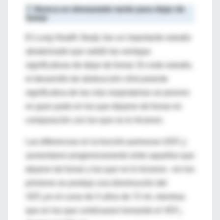
7. Nunca es demasiado tarde para dejar de
fumar
El
Lung Health Study,
fue un importante estudio
aleatorizado que validó las ventajas
significativas de dejar de fumar. En este estudio,
el desarrollo de obstrucción clínicamente
significativa de las vías respiratorias se previno
en gran parte en los que dejaron de fumar en
comparación con los que no lo hicieron.
Las diferencias en la función pulmonar (VEF
)
1
aumentaron progresivamente entre aquellos que
dejaron de fumar y los que no lo hicieron –en los
primeros se produjo una disminución del
VEF
en el curso de 5 años de 72 ml, mientras
1
que en los que continuaron fumando el VEF
1