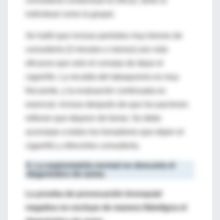
consultoría conductual es eficaz, tanto la
individual como la grupal.
Se halló que incluso períodos muy breves de
consultoría (3 minutos o menos) son más
eficaces que solo el consejo de dejar el
cigarrillo. La recaída del tabaquismo es muy
frecuente, y la evaluación continuada es
esencial. incluso después de que los pacienes
refieran que dejaron de fumar. Se debe
aconsejar a todos los fumadores que dejen el
cigarrillo y ofrecerles consultoría.
8. La espirometría normal no descarta el
diagnóstico de asma.
La prueba de provocación bronquial
negativa no excluye de manera fidedigna el