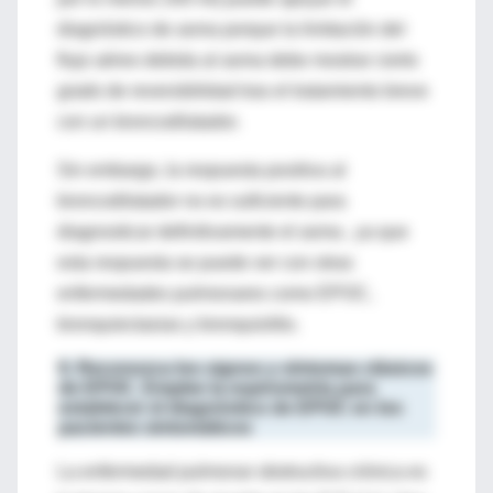
diagnóstico de asma porque la limitación del
flujo aéreo debida al asma debe mostrar cierto
grado de reversibilidad tras el tratamiento breve
con un broncodilatador.
Sin embargo, la respuesta positiva al
broncodilatador no es suficiente para
diagnosticar definitivamente el asma , ya que
esta respuesta se puede ver con otras
enfermedades pulmonares como EPOC,
bronquiectasias y bronquiolitis.
9. Reconozca los signos y síntomas clásicos
de EPOC. Emplee la espirometría para
establecer el diagnóstico de EPOC en los
pacientes sintomáticos
La enfermedad pulmonar obstructiva crónica es