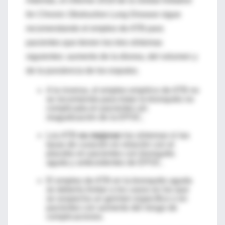
Además, el informe 2018 de la
Global Initiative
for Chronic Obstructive Lung Disease
sigue
recomendando el empleo de ATB para
pacientes que tienen los tres síntomas
siguientes: aumento de la disnea, del volumen y
de la purulencia de los esputos.
A la inversa, el empleo empírico de ATB no
se recomienda para tratar la bronquitis no
complicada en pacientes sin
reagudización de la EPOC.
Los ATB
no mejoran
los síntomas ni las
tasas de curación en relación con el
placebo en pacientes con bronquitis
aguda y antecedentes de EPOC.
El empleo de ATB en la bronquitis aguda
se debería limitar a los casos en los que
se sospecha un germen específico o en
pacientes con aumento del riesgo de
complicaciones.