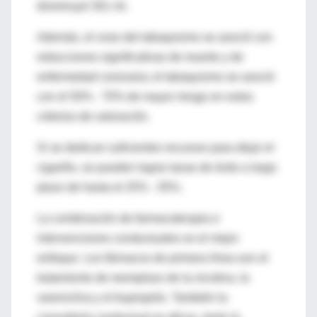
disminuyó 301 ml.
Además, el cese del tabaquismo se asoció con
reducciones significativas de muerte y de
enfermedad coronaria; el tabaquismo se asoció
con el 50% - 70% de mayor riesgo en estos
criterios de valoración.
Si se dedican suficientes recursos para dejar el
cigarillo, se pueden lograr tasas de éxito a largo
plazo de hasta el 25% - 35%.
La combinación de farmacoterapia e
intervenciones conductuales es el mejor
enfoque. Los fármacos de primera línea son el
tratamiento de reemplazo de la nicotina, la
vareniclina y el bupropión. También la