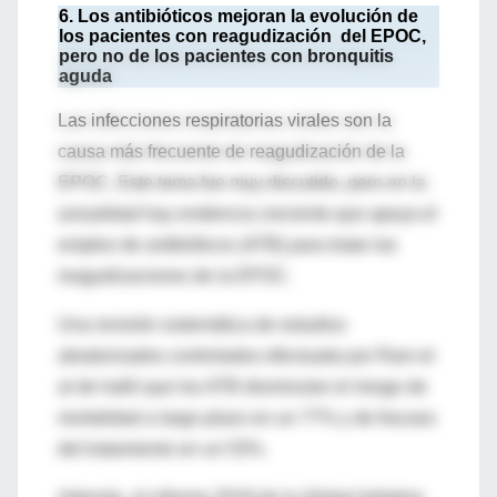
6. Los antibióticos mejoran la evolución de
los pacientes con reagudización del EPOC,
pero no de los pacientes con bronquitis
aguda
Las infecciones respiratorias virales son la
causa más frecuente de reagudización de la
EPOC. Este tema fue muy discutido, pero en la
actualidad hay evidencia creciente que apoya el
empleo de antibióticos (ATB) para tratar las
reagudizaciones de la EPOC.
Una revisión sistemática de estudios
aleatorizados controlados efectuada por Ram et
al de halló que los ATB disminuían el riesgo de
mortalidad a largo plazo en un 77% y de fracaso
del tratamiento en un 53%.