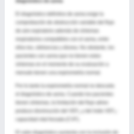
diagnóstico de asma
El diagnóstico definitivo de asma exige la
comprobación de obstrucción variable del flujo
de aire espiratorio además de síntomas
respiratorios compatibles con el asma, entre
ellos tos, sibilancias y disnea. No obstante, los
pacientes con asma que no tienen estos
síntomas en el momento de su evaluación a
menudo tienen una espirometría normal.
Por lo tanto la espirometría normal no descarta
el diagnóstico de asma. Cuando los pacientes
tienen síntomas, la limitación del flujo aéreo
produce disminución del VEF
y del índie VEF
-
1
1
capacidad vital forzada (CVF).
El valor diagnóstico aumenta con la inclusión de