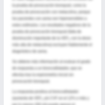
la prueba de provocación bronquial, como la
prueba de provocación con metacolina, porque
los pacientes con asma son hipersensibles a
estos estímulos. Los resultados negativos de la
prueba de provocación bronquial (falta de
disminución importante de la VEF
con la dosis
1
más alta de metacolina) excluyen fiablemente el
diagnóstico de asma.
Se obtiene más información al evaluar el grado
de respuesta a un broncodilatador, que se
efectúa tras la espirometría inicial sin
provocación bronquial.
La respuesta positiva al broncodilatador
(aumento de VEF
y/o CVF en el 12% o más y
1
por lo menos 200 ml) puede apoyar el