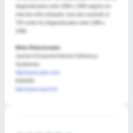
diagnosticados entre 1990 y 1995 seguía con
vida dos años después, tasa que aumentó al
76% entre los diagnosticados entre 1996 y
1998.
Webs Relacionadas
Journal of Acquired Immune Deficiency
Syndromes
http://www.jaids.com/
INSERM
http://www.inserm.fr/