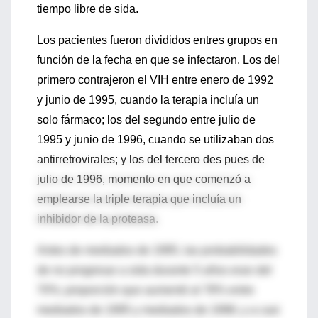
tiempo libre de sida.
Los pacientes fueron divididos entres grupos en
función de la fecha en que se infectaron. Los del
primero contrajeron el VIH entre enero de 1992
y junio de 1995, cuando la terapia incluía un
solo fármaco; los del segundo entre julio de
1995 y junio de 1996, cuando se utilizaban dos
antirretrovirales; y los del tercero des pues de
julio de 1996, momento en que comenzó a
emplearse la triple terapia que incluía un
inhibidor de la proteasa.
Antes de mediados de 1995, las probabilidades
de no progresar a sida durante 5 años eran del
70%; proporción que aumentó al 78% entre
mediados de 1995 y mediados de 1996; y a casi