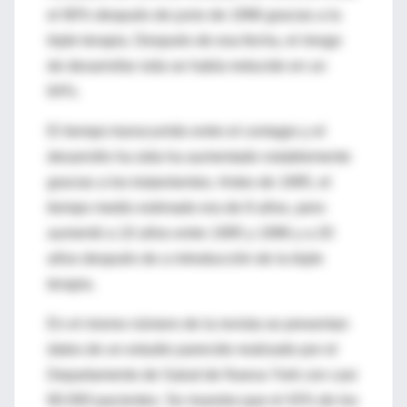
el 90% después de junio de 1996 gracias a la
triple terapia. Después de esa fecha, el riesgo
de desarrollar sida se había reducido en un
64%.
El tiempo transcurrido entre el contagio y el
desarrollo ha sida ha aumentado notablemente
gracias a los tratamientos. Antes de 1995, el
tiempo medio estimado era de 8 años, pero
aumentó a 10 años entre 1995 y 1996 y a 20
años después de a introducción de la triple
terapia.
En el mismo número de la revista se presentan
datos de un estudio parecido realizado por el
Departamento de Salud de Nueva York con casi
80.000 pacientes. Se muestra que el 43% de los