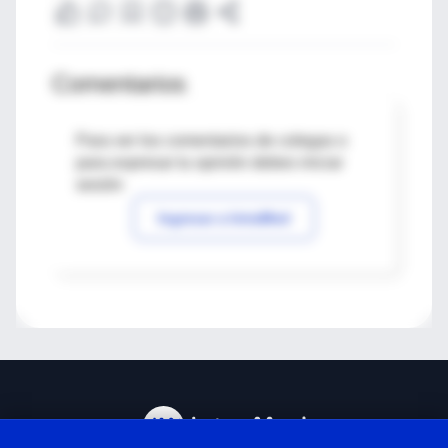
Comentarios
Para ver los comentarios de colegas o
para expresar tu opinión debes iniciar
sesión
Ingresar a IntraMed