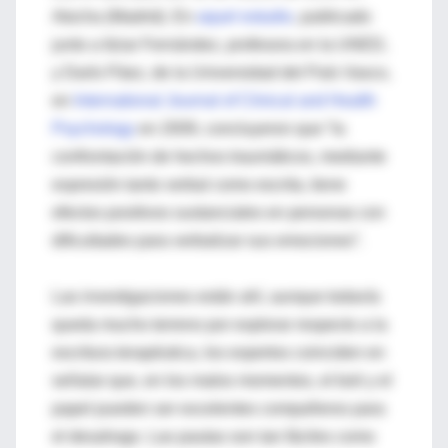
Atocha (Madrid). En
aquel estudio
, publicado
junto a Itziar Fernández, profesora en la UNED,
y Darío Páez, de la Universidad del País Vasco,
en
International Journal of Clinical and Health
Psychology
en 2009, concluyeron que “la
confrontación de hechos traumáticos, mediante
expresión tanto verbal como escrita, tiene
efectos positivos sustanciales en personas con
dificultades para verbalizar sus emociones”.
Las investigaciones están ahí, aunque todavía
queda mucho terreno por explorar respecto a la
escritura terapéutica, los expertos coinciden en
señalar que, en los malos momentos, el boli y el
papel pueden ser excelentes compañeros para
el desahogo. Las pautas son tan fáciles como