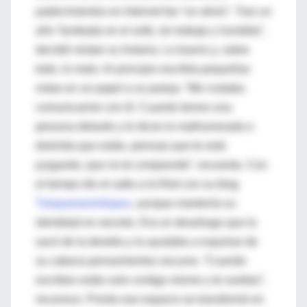
padecimientos en Internet fue “un alivio”. Tras un
año “tumbada en el sofá, sin trabajo y hundida”,
decidió relatar su historia. Lo bueno y, sobre
todo, lo malo. Al principio escribía pequeñas
notas en un papel a su pareja. “Me costaba
comunicarme con él. Cuando tienes una
persona delante y le dices lo malhumorada o
dolorida que estás, piensas que te está
juzgando, que no te comprende”, recuerda. Con
el tiempo dio el salto a la Red con su blog
Tulupuesesmilupus
, aunque mantenía su
identidad en secreto. Era un desahogo que la
sacó de la desidia y la ayudaba a expulsar de
su cabeza pensamientos oscuros. “Cuando
escribes estás solo contigo mismo y te sueltas”,
reconoce. Pronto ese espacio se transformó en