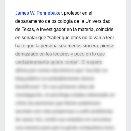
James W. Pennebaker
, profesor en el
departamento de psicología de la Universidad
de Texas, e investigador en la materia, coincide
en señalar que “saber que otros no lo van a leer
hace que la persona sea menos sincera, piense
demasiado en los lectores y poco en lo que
verdaderamente quiere contar”. El experto
afirma por correo electrónico que “escribir un
blog público es probablemente menos
beneficioso”. En sus primeros años de
investigación, el psicólogo estaba interesado en
cómo las personas que tienen poderosos
secretos son más propensas a sufrir problemas
de salud. Así, centró sus estudios en encontrar
una manera para que la gente compartiera esos