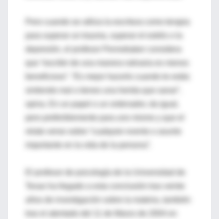
Pero cuando se utiliza la escritura como terapia
para superar un trauma, superar el estrés o la
depresión, el profesor Pennebaker considera
que “escribir de una manera rutinaria es menos
beneficioso”. “Es mejor hacerlo cuando te estás
sintiendo mal o tienes una herida que sanar”,
opina. En un papel o un ordenador, da igual,
pero preferiblemente para uno mismo y que el
relato verse sobre “cualquier evento o asunto
importante en la vida de la persona”.
El profesor de psicología de la Universidad de
Texas ha llegado a esta conclusión tras veinte
años de investigación sobre la materia, también
tras el atentado del 11 de Marzo de 2004 en