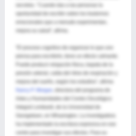
secretos. "Cuando das a las personas la
oportunidad de escribir sobre los trastornos
emocionales que a menudo experimentan,
mejora su salud”, afirma.
“El proceso cognitivo de organizar lo que uno
piensa para escribirlo, tiene un efecto calmante.
Puede producir relajación física, bajada de la
presión arterial, caída del ritmo de respiración y
mejora del sueño, según los estudios”, afirma
Nancy P. Morgan
, directora del programa de
Artes y Humanidades del Centro Oncológico
Integral Lombardi, de la Universidad de
Georgetown, en Whasington. La investigadora
ha implementado la escritura expresiva en ese
centro para investigar sus efectos. Para su