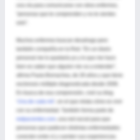
una vía para comunicarse con otros enfermos,
“personas que te comprenden y no te sientes
solo”.
Muchos enfermos buscan desahogo pero
también compañía en la Red. “En un diario
personal me lo quedaría yo y lo que me hace
bien es saber que alguien me va a entender”,
afirma Paula Bornachea, de 28 años y que tiene
esclerosis múltiple diagnosticada desde 2008.
En busca de esa comprensión, creó su blog
‘
Una de cada mil
’, en el que relata cómo es vivir
con su enfermedad. También forma parte de
redpacientes.com
, una red social para que
personas que padecen distintas enfermedades
conecten entre sí y cuenten sus experiencias.