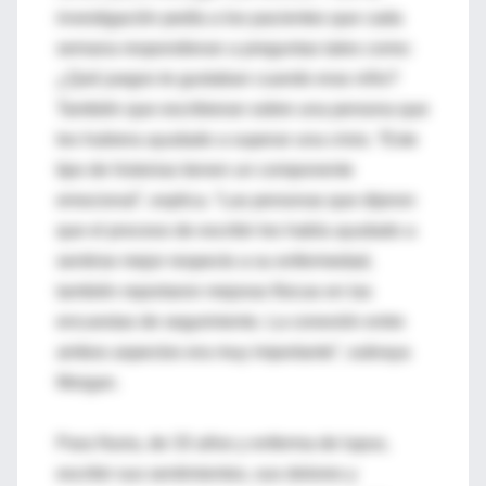
investigación pedía a los pacientes que cada
semana respondieran a preguntas tales como:
¿Qué juegos te gustaban cuando eras niño?
También que escribieran sobre una persona que
les hubiera ayudado a superar una crisis. “Este
tipo de historias tienen un componente
emocional”, explica. “Las personas que dijeron
que el proceso de escribir les había ayudado a
sentirse mejor respecto a su enfermedad,
también reportaron mejoras físicas en las
encuestas de seguimiento. La conexión entre
ambos aspectos era muy importante”, subraya
Morgan.
Para Nuria, de 33 años y enferma de lupus,
escribir sus sentimientos, sus dolores y