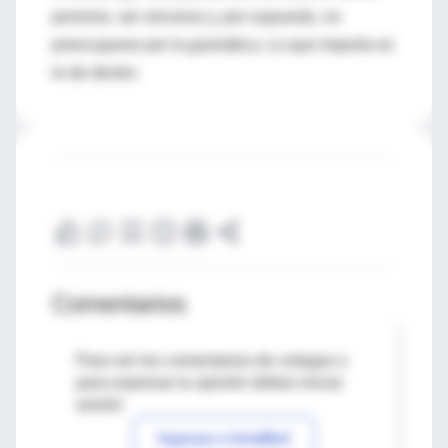
ponerse, ser sinceros y, por supuesto, no
preocuparse por la gramática. Lo que importa es
lo de dentro.
Comentarios
Para ver los comentarios de colegas o
para expresar tu opinión debes iniciar
sesión
Ingresar a IntraMed