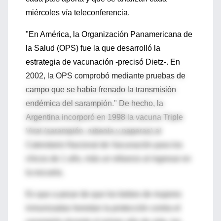
miércoles vía teleconferencia.
"En América, la Organización Panamericana de
la Salud (OPS) fue la que desarrolló la
estrategia de vacunación -precisó Dietz-. En
2002, la OPS comprobó mediante pruebas de
campo que se había frenado la transmisión
endémica del sarampión." De hecho, la
Argentina incorporó en 1998 la vacuna Triple
Viral (sarampión, rubeola y paperas) al
Calendario Nacional de Vacunación para los
chicos de 1 año, más un refuerzo al ingresar en
la escuela.
Es que a pesar de que los bebes de mujeres
inmunizadas heredan la protección contra el