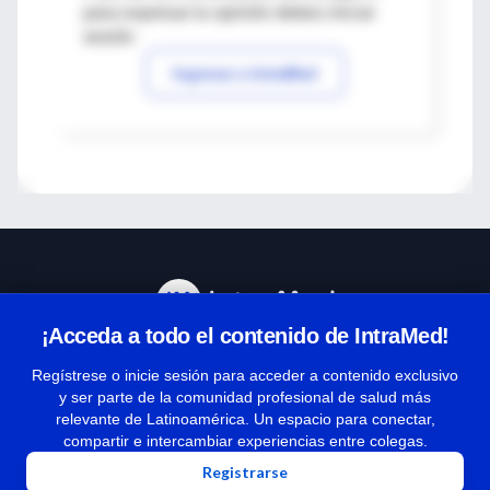
para expresar tu opinión debes iniciar
sesión
Ingresar a IntraMed
¡Acceda a todo el contenido de IntraMed!
Centro de Ayuda
Regístrese o inicie sesión para acceder a contenido exclusivo
y ser parte de la comunidad profesional de salud más
relevante de Latinoamérica. Un espacio para conectar,
Términos y condiciones
compartir e intercambiar experiencias entre colegas.
| Políticas de privacidad
Registrarse
| Todos los derechos reservados | Copyright 1997-2026