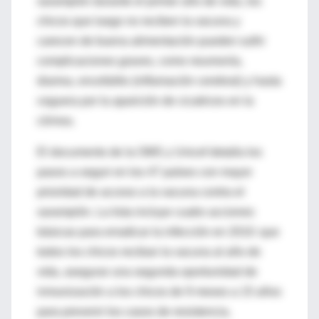
sarampión durante el primer año de vida, los
chicos que luego no reciben la vacuna y
carecen de buena alimentación pueden sufrir
complicaciones graves, como neumonía,
diarrea, encefalitis (inflamación cerebral) y hasta
ceguera por la aparición de cicatrices en la
córnea.
El documento de la OMS y Unicef detalla los
pasos a seguir en los 47 países con mayor
prioridad de acceso a la vacuna contra el
sarampión. La lista incluye cuatro acciones
básicas para erradicar la infección en 2010: que
todos los chicos reciban la vacuna al año de
vida, asegurar una segunda oportunidad de
inmunización a los chicos de 9 meses a 15 años
para prevenir los casos de resistencia,