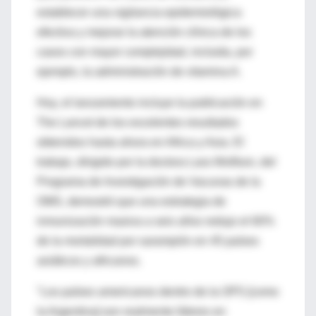
establecer una vigilancia epidemiológica
efectiva y mejorar la atención clínica de los
casos con mayor complejidad, incluida, por
ejemplo, la administración de vitamina A.
Hoy, el lanzamiento incluye la publicación en
The Lancet de los excelentes resultados
obtenidos hasta ahora en Africa y Asia. El
trabajo, dirigido por la doctora Lara Wolfson, del
Programa de Investigación de Vacunas de la
OMS, demostró que una estrategia de
inmunización masiva a seis años redujo el 60%
de la mortalidad por sarampión en 45 países
asiáticos y africanos.
"Los países americanos dentro de la OPS [como
la Argentina] son realmente líderes en