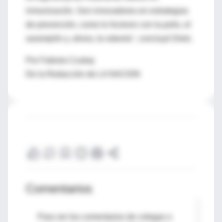
inmunización. Son innovadores en estrategias
de prevención, como lo hicieron con la polio, el
sarampión y, ahora, la rubeola", concluyó Dietz.
Por Fabiola Czubaj
De la Redacción de LA NACION
Comentarios
Para ver los comentarios de colegas o