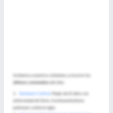
Invitamos a nuestros visitantes, a recorrer los
últimos contenidos
del sitio:
1.
Seminario Central:
Mujer de 65 años con
enfermedad de Devic, tromboembolismo
pulmonar y enterorragia.