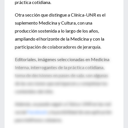
práctica cotidiana.
Otra sección que distingue a Clínica-UNR es el
suplemento Medicina y Cultura, con una
producción sostenida a lo largo de los años,
ampliando el horizonte de la Medicina y con la
participación de colaboradores de jerarquía.
Editoriales, imágenes seleccionadas en Medicina
Interna, interrogantes de la práctica cotidiana,
toma de decisiones en pases de sala, son algunas
de las secciones que enriquecen y completan los
contenidos del sitio.
Además, se puede seguir a Clínica-UNR en las red
social
Facebook
y la posibilidad de una aplicación
para teléfonos celulares.