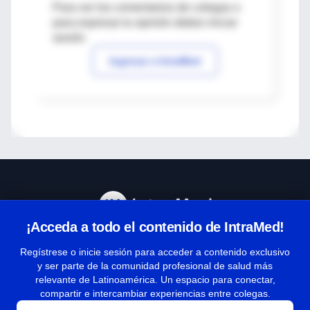
Para ver los comentarios de colegas o
para expresar tu opinión debes iniciar
sesión
Ingresar a IntraMed
¡Acceda a todo el contenido de IntraMed!
Centro de Ayuda
Regístrese o inicie sesión para acceder a contenido exclusivo
y ser parte de la comunidad profesional de salud más
relevante de Latinoamérica. Un espacio para conectar,
Términos y condiciones
compartir e intercambiar experiencias entre colegas.
| Políticas de privacidad