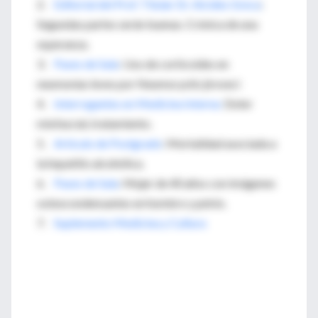
2.
Editorial del Prof. Titular Dr. Alcides Greca
:
Segundas partes serán buenas. Crónica de una
esperanza.
3.
Pases de Sala
: Uso de corticoides en
neumonías leves por Neumocystis jiroveci
4.
Interrogantes en Medicina Interna:
Dolor
miofascial, tratamiento.
5.
Artículo de Postgrado
: Mortalidad asociada a
la hepatitis alcohólica.
6.
Pases de Sala
: Mujer de 40 años con imágenes
osteocondensantes en hombro y pelvis.
7.
Suplemento Medicina y Cultura