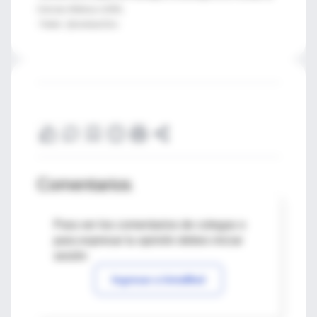
Ciencias Médicas (UNR).
-Twitter: @esteban22sc
Comentarios
Para ver los comentarios de colegas o
para expresar tu opinión debes iniciar
sesión
Ingresar a IntraMed