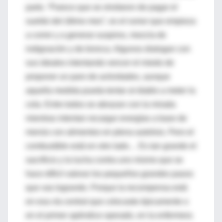
parto. “Parece que se olvidaron de pagar el
sueldo del último mes”, es el rumor que empieza
a correr y a generar suspiros, mezcla de
indignación y de bronca. Algunos dialogan con
sus ideales intentando vencer el miedo de
proponer un paro de actividades, aunque
aquella medida pueda tentar al diablo a meter la
cola. Entre todos se abrazan con la mirada
mientras intentan recargar energías a base de
menús con alimentos en plena autolisis. Pero el
combustible está en otro lado… Es tan grande el
sacrificio y la lucha contra uno mismo que se
hace difícil valorar los pequeños grandes pasos
que vas logrando. Porque la recompensa está
en esa vía central que colocaste épicamente o
en el primer apéndice operado, en la enfermera