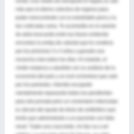
olvido. Ese medio de transporte te regala un rato
más que el eterno colectivo de regreso para
poder reencontrarte con tu entrañable perro y la
tan codiciada cama. Te acomodás en el asiento
de atrás buscando entre tus llaves sintiendo
encontrar la sortija de calesita que te condena
por los próximos 3 o 4 años a ganarte una
revancha más todos los días. Al instante, el
chofer empieza a aturdirte con su análisis de la
economía del país y un rock ochentoso que sale
por los parlantes. Intentás escaparte
mentalmente repasando todos tus pendientes
para otra jornada pero un comentario interrumpe
tu cálculo del ajuste de dosis de antibiótico que
tenés que administrarle a un paciente con falla
renal: “Sabe una cosa tordo, mi hijo va a ser