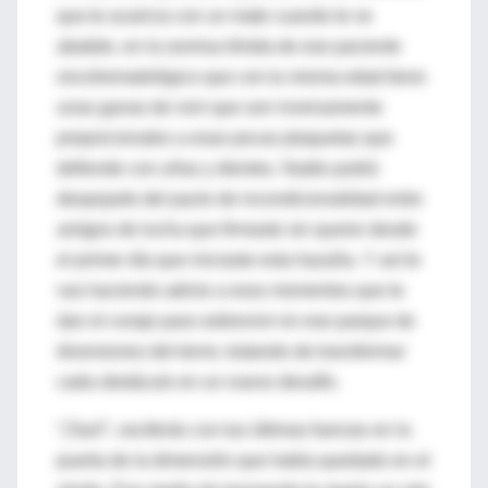
que te acaricia con un mate cuando te ve
abatido, en la sonrisa tímida de ese paciente
oncohematológico que con tu misma edad tiene
unas ganas de vivir que son inversamente
proporcionales a esas pocas plaquetas que
defiende con uñas y dientes. Nadie podrá
despojarte del pacto de incondicionalidad entre
amigos de lucha que firmaste sin querer desde
el primer día que iniciaste esta hazaña. Y así te
vas haciendo adicto a esos momentos que te
dan el coraje para sobrevivir en ese parque de
diversiones del terror, tratando de transformar
cada obstáculo en un nuevo desafío.
“¡Taxi!”, vociferás con tus últimas fuerzas en la
puerta de la dimensión que había quedado en el