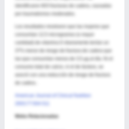
identificaron 603 fracturas de cadera, causadas
por traumatismos moderados.
Los resultados mostraron que las mujeres que
consumían 12,5 microgramos (o mayor
cantidad) de vitamina D diariamente tenían un
37% menor de riesgo de fractura de cadera que
las que consumían menos de 3,5 µg al día. Ni el
consumo total de calcio, ni el de lácteos, se
asoció con una reducción de riesgo de fractura
de cadera .
American Journal of Clinical Nutrition
2003;77:504-511
Webs Relacionadas