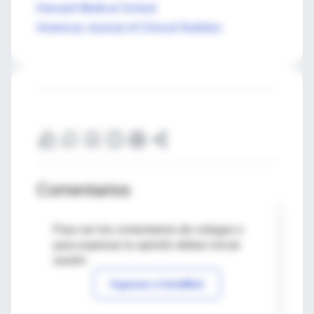
Harvard Medical School
American Journal of Clinical Nutrition
Comentarios
Para ver los comentarios de colegas o
para expresar tu opinión debes iniciar
sesión
Ingresar a IntraMed