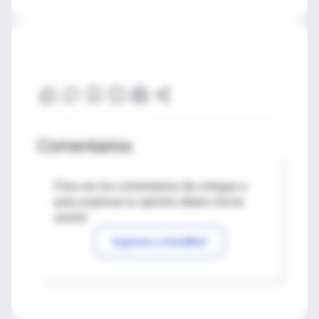
Comentarios
Para ver los comentarios de colegas o
para expresar tu opinión debes iniciar
sesión
Ingresar a IntraMed