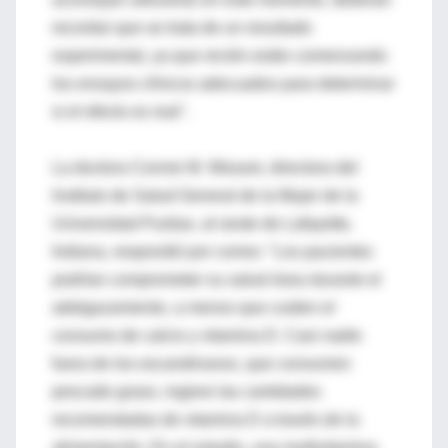
recordar que se trata de un resultado
experimental, ya que recién están comenzando
los ensayos clínicos adecuados para determinar
si el efecto es real".
La doctora Connie M. Weaver, directora del
Instituto de Salud General de la Mujer de la
Universidad Purdue, al oeste de Lafayette,
Indiana, respondió por correo: "Los pacientes
podrían comprometer su salud ósea durante el
adelgazamiento, a menos que cuiden el
consumo de calcio y vitamina D. Casi nadie
fuera de los escandinavos, que consumen
pescado graso, ingiere las cantidades
recomendadas de vitamina D a través de la
alimentación. En el estudio, una multivitamina