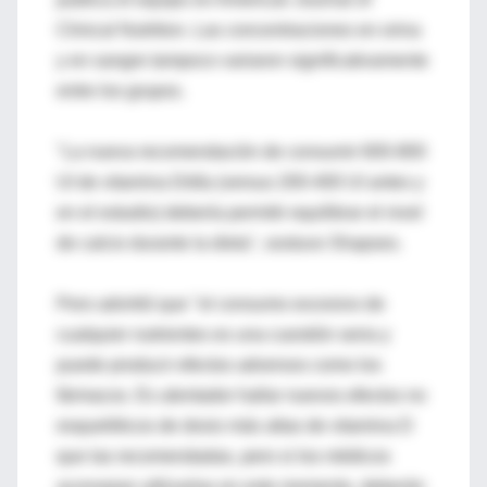
Clinical Nutrition. Las concentraciones en orina
y en sangre tampoco variaron significativamente
entre los grupos.
"La nueva recomendación de consumir 600-800
UI de vitamina D/día (versus 200-400 UI antes y
en el estudio) debería permitir equilibrar el nivel
de calcio durante la dieta", sostuvo Shapses.
Pero advirtió que "el consumo excesivo de
cualquier nutrientes es una cuestión seria y
puede producir efectos adversos como los
fármacos. Es alentador hallar nuevos efectos no
esqueléticos de dosis más altas de vitamina D
que las recomendadas, pero si los médicos
aconsejan utilizarlas en este momento, deberán