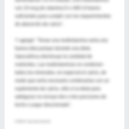
con 10 mcg de vitamina D o 400 UI fueron
suficientes para cumplir con los requerimientos
de absorción de calcio".
Y agregó: "Tomar una multivitamina sería una
buena idea porque durante una dieta
hipocalórica disminuye la cantidad de
nutrientes. Las multivitaminas no contienen
todos los minerales, en especial el calcio, de
modo que sería necesario combinarlas con un
suplemento de calcio, sólo si la dieta para
adelgazar no incluye dos o tres porciones de
leche o yogur descremado".
FUENTE: http://bit.ly/VIwnnV