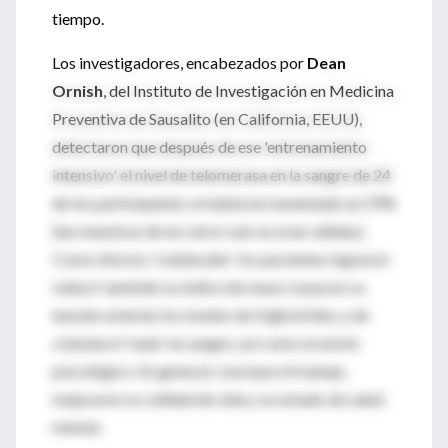
tiempo.
Los investigadores, encabezados por
Dean
Ornish
, del Instituto de Investigación en Medicina
Preventiva de Sausalito (en California, EEUU),
detectaron que después de ese 'entrenamiento
intensivo' el nivel de telomerasa en la sangre de 24
de los participantes se había incrementado un 29%
(las muestras de los otros seis no eran válidas).
Como efectos 'colaterales' los pacientes lograron
reducir también su índice de masa corporal, su
tensión arterial, los niveles de triglicéridos y de
colesterol 'malo' en sangre, así como el estrés
psicológico. En general, concluye el trabajo,
mejoraron su calidad de vida y su estado de salud
mental.