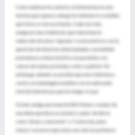
Como explican los autores, la telomerasa es una
enzima que repara y alarga los telómeros a medida
que éstos se van acortando. Cada vez más,
aseguran, hay evidencias que relacionan la
reducción de estos 'tapones' cromosómicos con la
aparición de diversas enfermedades, mortalidad
prematura y mal pronóstico en pacientes con
cáncer de mama, próstata, colon o pulmón. Sin
embargo, añaden, es posible que unos telómeros
cortos se mantengan estables con un adecuado
nivel de telomerasa que los tenga 'a raya'.
Ornish, amigo personal de Bill Clinton, creador de
una dieta que lleva su nombre y autor de libros
como 'Amar y sobrevivir' o 'Come más, pesa
menos', reconoce que estos son sólo los primeros