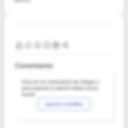
Comentarios
Para ver los comentarios de colegas o
para expresar tu opinión debes iniciar
sesión
Ingresar a IntraMed