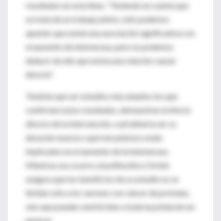
resultados en esta línea. "Teniendo en cuenta que
se trata de un trabajo piloto, sólo podemos
apuntar que existe una asociación significativa con
el aumento de telomerasa, pero no podemos
deducir de ello que exista una relación causal
directa".
Tendrán que ser estudios más amplios los que
confirmen estos resultados, demuestren el efecto
directo de la intervención, cuál debería ser su
duración exacta o qué mecanismos están
implicados en el aumento de la telomerasa.
Mientras eso ocurre, el polifacético Ornish
asegura que los beneficios de su estudio no se
limitan sólo a los varones con cáncer de próstata,
sino que pueden venirle bien a toda la población en
general.