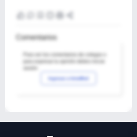
Comentarios
Para ver los comentarios de colegas o
para expresar tu opinión debes iniciar
sesión
Ingresar a IntraMed