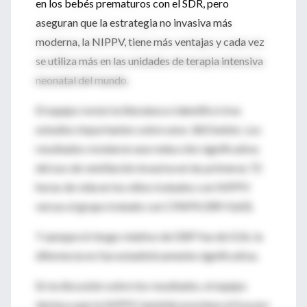
en los bebés prematuros con el SDR, pero
aseguran que la estrategia no invasiva más
moderna, la NIPPV, tiene más ventajas y cada vez
se utiliza más en las unidades de terapia intensiva
neonatal del mundo.
El equipo revisó la literatura e identificó tres
estudios importantes sobre unos 360 bebés. Los
resultados revelaron una reducción significativa
del uso de ventilación invasiva en las primeras 72
horas de vida en los niños tratados con NIPPV
versus el grupo tratado con CPAPN (RR=0,60).
Y aunque el riesgo relativo de DBP fue de 0,56, la
diferencia no fue estadísticamente significativa.
En la discusión sobre los resultados, el equipo
destaca que la NIPPV también previene el fracaso