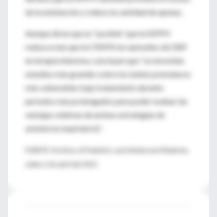
de la extubación y reduce la cantidad de apneas.
Aunque dicen que es "posible" que la NIPPV
reduzca más que la CPAPN los episodios de DBP
en terapia intensiva, concluyen que "se necesitan
estudios más grandes sobre los bebés prematuros
más vulnerables bajo tratamiento durante
períodos más prolongados para poder evaluar las
ventajas relativas de ambas estrategias de
asistencia respiratoria".
FUENTE: Archives of Pediatrics and Adolescent Medicine,
online 2 de abril del 2012