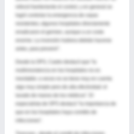
reforzó fuertemente el control, y en general se
logró controlar la emergencia de cepas
resistentes; algunos hospitales directamente
erradicaron el germen, aunque a un costo
enorme. La inversión hubiera debido hacerse
antes, para prevenir”.
Desde la OPS, Castro destacó que “la
multirresistencia en los hospitales no es
inevitable: a veces no se tiene muy en cuenta
algo muy simple pero de alta efectividad: el
lavado de manos de los médicos”. El
especialista de OPS destacó “la importancia de
que en los hospitales haya comités de
infecciones”.
Troncoso –desde el comité de infecciones