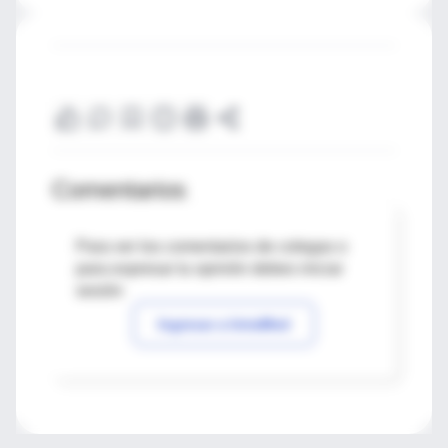
Comentarios
Para ver los comentarios de colegas o
para expresar tu opinión debes iniciar
sesión
Ingresar a IntraMed