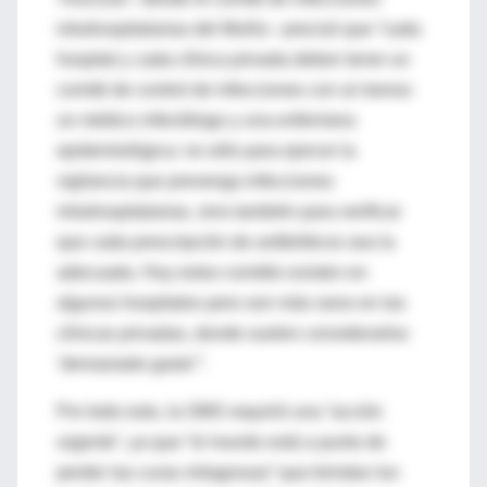
intrahospitalarias del Muñiz– precisó que “cada
hospital y cada clínica privada deben tener un
comité de control de infecciones con al menos
un médico infectólogo y una enfermera
epidemiológica: no sólo para ejercer la
vigilancia que prevenga infecciones
intrahospitalarias, sino también para verificar
que cada prescripción de antibióticos sea la
adecuada. Hoy estos comités existen en
algunos hospitales pero son más raros en las
clínicas privadas, donde suelen considerarlos
‘demasiado gasto’”.
Por todo esto, la OMS requirió una “acción
urgente”, ya que “el mundo está a punto de
perder las curas milagrosas” que brindan los