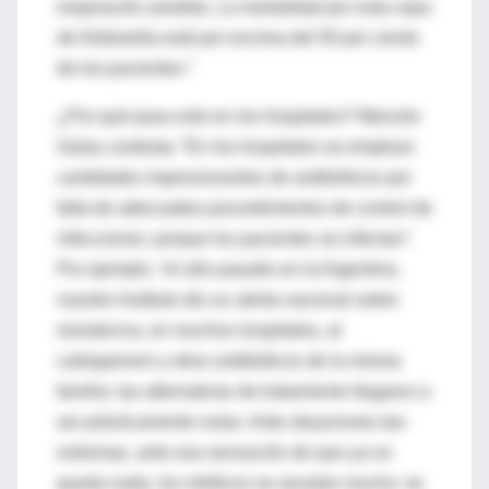
respiración asistida. La mortalidad por esta cepa
de Klebsiella está por encima del 50 por ciento
de los pacientes.”
¿Por qué pasa esto en los hospitales? Marcelo
Galas contesta: “En los hospitales se emplean
cantidades impresionantes de antibióticos por
falta de adecuados procedimientos de control de
infecciones: porque los pacientes se infectan”.
Por ejemplo, “el año pasado en la Argentina,
nuestro Instituto dio un alerta nacional sobre
resistencia, en muchos hospitales, al
carbapenem y otros antibióticos de la misma
familia: las alternativas de tratamiento llegaron a
ser prácticamente nulas. Ante situaciones tan
extremas, ante esa sensación de que ya no
queda nada, los médicos se asustan mucho: se