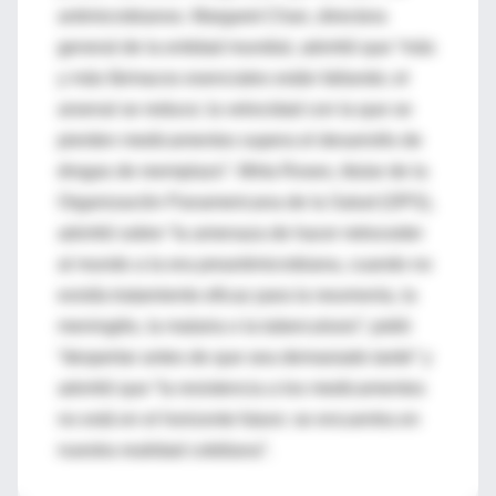
antimicrobianos. Margaret Chan, directora
general de la entidad mundial, advirtió que “más
y más fármacos esenciales están fallando; el
arsenal se reduce; la velocidad con la que se
pierden medicamentos supera el desarrollo de
drogas de reemplazo”. Mirta Roses, titular de la
Organización Panamericana de la Salud (OPS),
advirtió sobre “la amenaza de hacer retroceder
al mundo a la era preantimicrobiana, cuando no
existía tratamiento eficaz para la neumonía, la
meningitis, la malaria o la tuberculosis”; pidió
“despertar antes de que sea demasiado tarde” y
advirtió que “la resistencia a los medicamentos
no está en el horizonte futuro: se encuentra en
nuestra realidad cotidiana”.