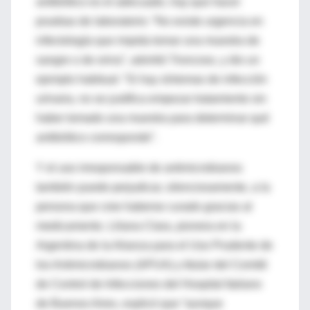
antibiótico es el adecuado, hay que hacer
pruebas de laboratorio: “No existe urgencia en
infectología que impida tomar una muestra de
sangre o de orina”, advirtió Troncoso, y dio un
ejemplo habitual: “Si hay síntomas de infección
urinaria, no se justifica empezar tratamiento sin
haber tomado una muestra para determinar qué
antibiótico corresponde”.
Y el uso irresponsable de antimicrobianos
también puede perjudicar, silenciosamente, a la
persona que cree haberse curado gracias al
medicamento. Liliana Clara, pionera en la
Argentina de la Alianza para el Uso Prudente de
los Antimicrobianos (APUA) y titular del Comité
de Control de Infecciones del Hospital Italiano
de Buenos Aires, explicó que “aunque