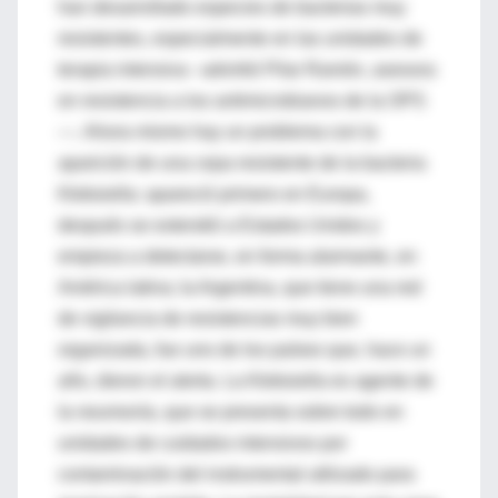
han desarrollado especies de bacterias muy
resistentes, especialmente en las unidades de
terapia intensiva –advirtió Pilar Ramón, asesora
en resistencia a los antimicrobianos de la OPS
—. Ahora mismo hay un problema con la
aparición de una cepa resistente de la bacteria
Klebsiella: apareció primero en Europa,
después se extendió a Estados Unidos y
empieza a detectarse, en forma alarmante, en
América latina; la Argentina, que tiene una red
de vigilancia de resistencias muy bien
organizada, fue uno de los países que, hace un
año, dieron el alerta. La Klebsiella es agente de
la neumonía, que se presenta sobre todo en
unidades de cuidados intensivos por
contaminación del instrumental utilizado para