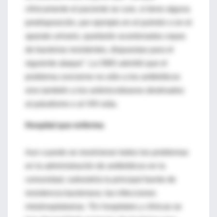
clínicamente el paciente se cure, si tiene alguna
predisposición, por ejemplo en el pulmón o en el
aparato urinario, quedarán acantonadas cepas
de bacterias resistentes, dispuestas para el
siguiente ataque”. La OMS advirtió que el
problema concierne no sólo a los antibióticos
sino también a los antimicrobianos destinados
al paludismo o al VIH-sida.
Hospital que enferma
Aun cuando se resolvieran todos los problemas
en la administración de antibióticos en la
comunidad, subsistiría la principal fuente de
resistencia bacteriana: las infecciones
intrahospitalarias. “En hospitales y clínicas se