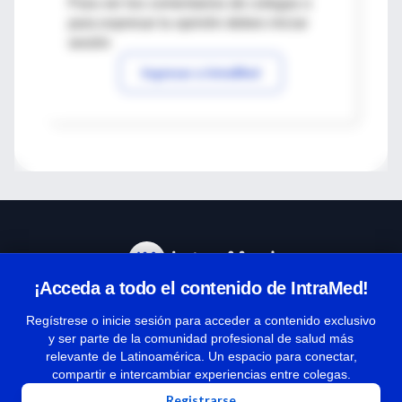
Para ver los comentarios de colegas o
para expresar tu opinión debes iniciar
sesión
Ingresar a IntraMed
¡Acceda a todo el contenido de IntraMed!
Centro de Ayuda
Regístrese o inicie sesión para acceder a contenido exclusivo
y ser parte de la comunidad profesional de salud más
relevante de Latinoamérica. Un espacio para conectar,
Términos y condiciones
compartir e intercambiar experiencias entre colegas.
| Políticas de privacidad
Registrarse