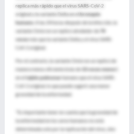
replica más rápido que el virus SARS-CoV-2
original y la variante Delta en el
bronquio
humano
.
A las 24 horas después de la infección, la
variante Omicron se replicó alrededor de
70
veces
más que la variante Delta y el virus SARS-
CoV-2 original.
Por el contrario, la variante Omicron se replicó de
manera menos eficiente (más de
10 veces menor
)
en el
tejido pulmonar
humano que el virus SARS-
CoV-2 original, lo que puede sugerir una menor
gravedad de la enfermedad.
"Es importante tener en cuenta que la gravedad de
la enfermedad en los seres humanos no está
determinada solo por la replicación del virus, sino