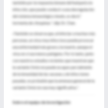
también por la respuesta inmune del huésped a la
infección, que puede conducir a una desregulación
del sistema inmunológico innato, es decir,"
tormenta de citoquinas ", dijo Dr. Chan.
«También se observa que, al infectar a muchas más
personas, un virus muy infeccioso puede provocar
una enfermedad más grave y la muerte, aunque el
virus en sí sea menos patógeno.
Por lo tanto, junto
con nuestros estudios recientes que muestran que
la variante Omicron puede escapar parcialmente
de la inmunidad de las vacunas y de infecciones
pasadas, es probable que la amenaza general de la
variante Omicron sea muy significativa ”.
Sobre el equipo de investigación