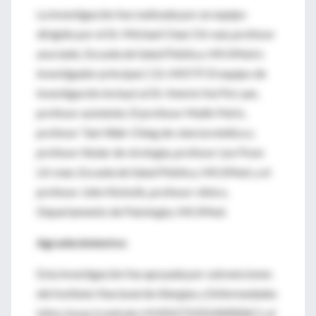
La investigación fue realizada por un equipo
dirigido por el Dr. Michael Chan Chi-wai, profesor
asociado, Escuela de Salud Pública, HKUMed e
investigador principal, C2i, HKSTP.
El equipo de
investigación incluyó al Dr. Kenrie Hui Pui-yan,
profesor asistente;
El profesor Malik Peiris,
profesor Tam Wah-Ching de ciencia médica y
profesor titular de virología, profesor Leo Poon
Lit-man, Escuela de Salud Pública, HKUMed;
y el
profesor John Nicholls, profesor clínico,
Departamento de Patología, HKUMed.
Agradecimientos
Esta investigación fue apoyada por subvenciones
del Instituto Nacional de Alergias y Enfermedades
Infecciosas (contrato HHSN272201400006C), el