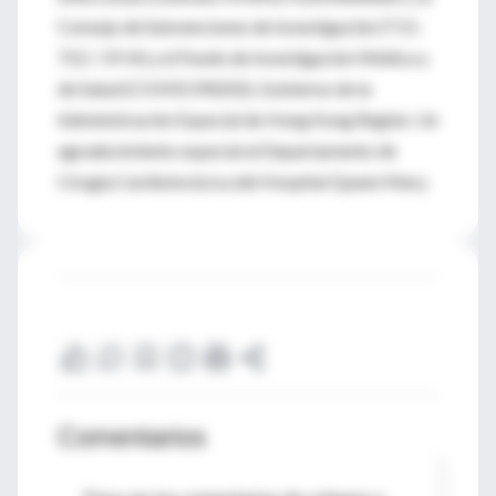
Consejo de Subvenciones de Investigación (T11-
712 / 19-N) y el Fondo de Investigación Médica y
de Salud (COVID190202), Gobierno de la
Administración Especial de Hong Kong Región.
Un
agradecimiento especial al Departamento de
Cirugía Cardiotorácica del Hospital Queen Mary.
Comentarios