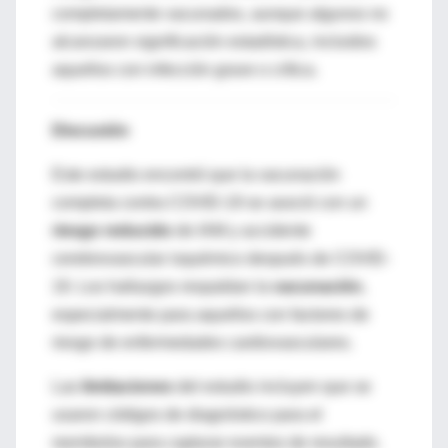
completamente vacunados, aunque algunos no
alcanzaron significación estadística, incluidos
aquellos con infección grave o crítica.
Discusión
Este estudio encontró que la vacunación
completa contra COVID-19 se asoció con un
riesgo reducido
de IAM y accidente
cerebrovascular isquémico después de COVID-
19. Los hallazgos respaldan la
vacunación
,
especialmente para aquellos con factores de
riesgo de enfermedades cardiovasculares.
Las
limitaciones
del estudio incluyen que se
usaron códigos de diagnóstico para el
reembolso para capturar eventos de resultado.