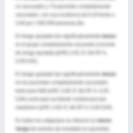
no vacunados
y 74 pacientes
completamente
vacunados
, con una incidencia de 6,18 frente a
5,49 por 1 000 000 personas-día.
El riesgo ajustado fue significativamente
menor
en el grupo completamente vacunado (cociente
de riesgo ajustado [aHR], 0,42; IC del 95 %,
0,29-0,62).
El riesgo ajustado fue significativamente
menor
en los pacientes completamente vacunados
tanto para IAM (aHR, 0,48; IC del 95 %, 0,25-
0,94) como para accidente cerebrovascular
isquémico (aHR, 0,40; IC del 95 %, 0,26-0,63).
En todos los subgrupos se observó un
menor
riesgo
de eventos de resultado en pacientes