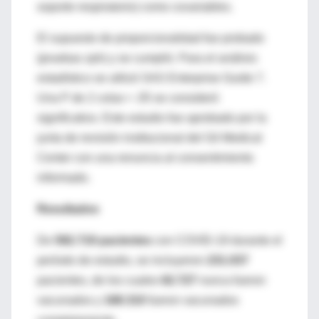
soporte respiratorio) como covariables.
El supuesto de proporcionalidad fue probado
(pruebas zph) y se cumplió. Para el análisis
estadístico se utilizó SAS Enterprise Guide 7.
Una P de 2 colas < .05 se consideró
significativo. Este estudio fue aprobado por la
junta de revisión institucional del Gil Medical
Center con una renuncia al consentimiento
informado.
Resultados
De
592.719 pacientes
con COVID-19 durante el
período de estudio, se incluyeron
231.037
pacientes, de los cuales
62.727
nunca fueron
vacunados y
168.310
fueron vacunados