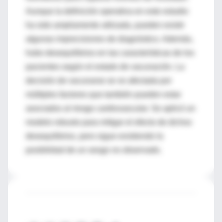
Aunque la definición operativa en este estudio
ha sido ampliamente utilizada, pueden existir
algunas imprecisiones de diagnóstico. Además,
hubo desequilibrios en las características de los
pacientes según el estado de vacunación. La
decisión de vacunarse se ve afectada por
múltiples factores que también pueden estar
asociados al riesgo cardiovascular. Se aplicó un
modelo robusto para mitigar el efecto de dichos
desequilibrios, pero sigue existiendo la
posibilidad de un sesgo no observado.