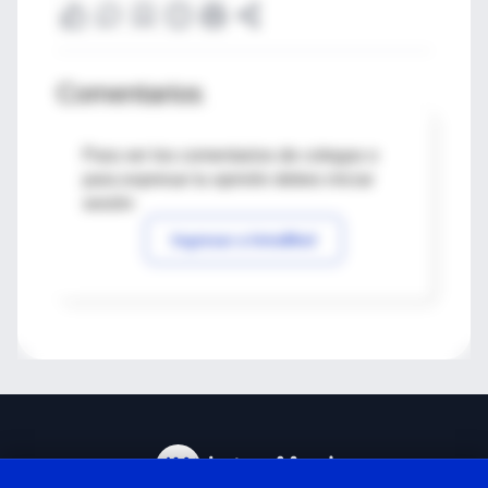
Comentarios
Para ver los comentarios de colegas o
para expresar tu opinión debes iniciar
sesión
Ingresar a IntraMed