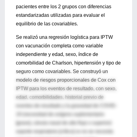
pacientes entre los 2 grupos con diferencias
estandarizadas utilizadas para evaluar el
equilibrio de las covariables.
Se realizó una regresión logística para IPTW
con vacunación completa como variable
independiente y edad, sexo, índice de
comorbilidad de Charlson, hipertensión y tipo de
seguro como covariables. Se construyó un
modelo de riesgos proporcionales de Cox con
IPTW para los eventos de resultado, con sexo,
edad, comorbilidades, historial previo de
eventos de resultado y la gravedad de COVID-
19 (necesidad de oxígeno suplementario
[grave], cánula nasal de alto flujo o superior)
soporte respiratorio [crítico] vs no se necesita