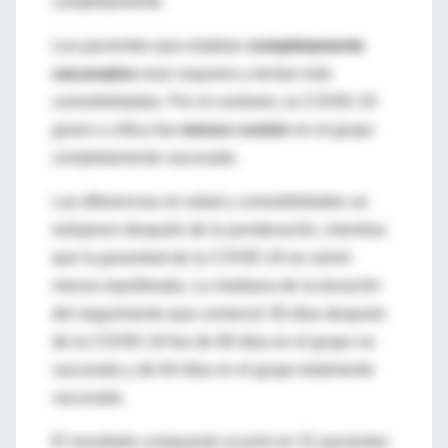
completamente.
Los pacientes que estaban
completamente
vacunados
eran mayores y tenían más
comorbilidades. Por el contrario, la COVID-19
grave o crítica fue
menos común
en el grupo
completamente vacunado.
Las diferencias en edad y comorbilidades se
redujeron después de la ponderación, mientras
que la gravedad de la COVID-19 se volvió
menos equilibrada. La mediana de la duración
del seguimiento que comenzó 30 días después
de la COVID-19 fue de 90 días en el grupo no
vacunado y de 84 días en el grupo totalmente
vacunado.
El resultado compuesto ocurrió en 31 pacientes