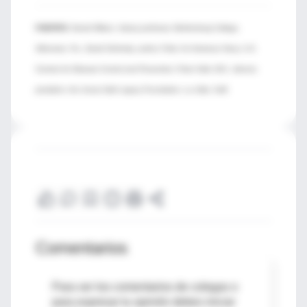
FUENTES:
Daniel Wilson, history professor, Muhlenberg College,
Allentown, Pa.; David Oshinsky, author, Polio: An American Story; U.S.
Centers for Disease Control and Prevention; Peter Salk, M.D., director,
president, the Jonas Salk Legacy Foundation, La Jolla, Calif.
Comentarios
Para ver los comentarios de colegas o
para expresar tu opinión debes iniciar