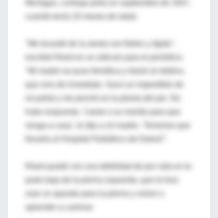
Michigan, contrajo polio en septiembre de 1947,
cuando tenía 10 meses de edad.
"Me levanté de la siesta con fiebre y rígida",
escribió Reed en un artículo para el periódico.
"Mi madre se puso frenética y llamó al médico,
que vino de inmediato. Sacó un imperdible de
mi pañal y me pinchó en la planta del pie. No
hubo respuesta. 'Llame a su marido para que
venga a casa', le dijo a mi madre. 'Tenemos que
llevarla al Hospital Pediátrico de Detroit'".
Reed quedó con una debilidad de por vida en la
parte baja de la pierna izquierda, que la hizo
usar un aparato para la pierna y volver a
aprender a caminar.