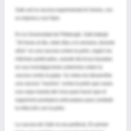
Salk usó la vacuna experimental él mismo, con
su esposa y sus hijos
En la Universidad de Pittsburgh, Salk trabajó
"16 horas al día, siete días a la semana, durante
años" en una vacuna contra la polio, según los
informes publicados, usando técnicas basadas
en sus investigaciones anteriores sobre la
vacuna contra la gripe. Su meta era desarrollar
una vacuna "inactiva" contra la polio que usara
una cepa muerta del virus para hacer que el
organismo produjera anticuerpos para combatir
la infección con la polio.
La vacuna de Salk no era perfecta. En primer