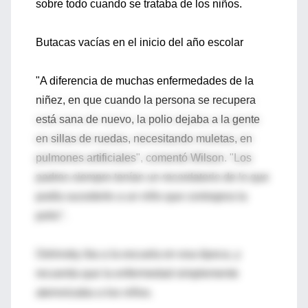
sobre todo cuando se trataba de los niños.
Butacas vacías en el inicio del año escolar
"A diferencia de muchas enfermedades de la
niñez, en que cuando la persona se recupera
está sana de nuevo, la polio dejaba a la gente
en sillas de ruedas, necesitando muletas, en
pulmones artificiales", comentó Wilson. "Los
padres siempre tenían un recordatorio de lo que
podía sucederle a un niño que contrajera la
polio".
Oshinsky iba a la escuela en esa época, y
recuerda que la enfermedad simplemente
aterrorizaba a los niños.