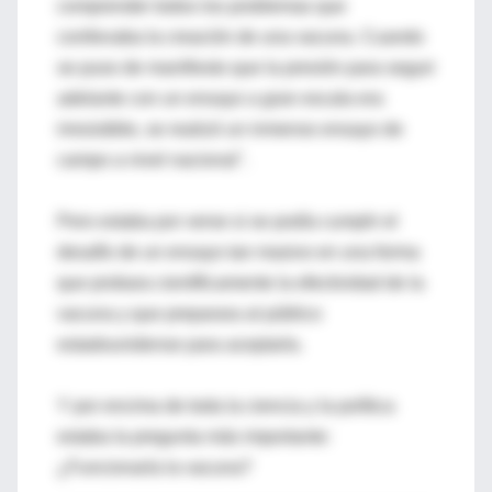
comprender todos los problemas que
conllevaba la creación de una vacuna. Cuando
se puso de manifiesto que la presión para seguir
adelante con un ensayo a gran escala era
irresistible, se realizó un inmenso ensayo de
campo a nivel nacional".
Pero estaba por verse si se podía cumplir el
desafío de un ensayo tan masivo en una forma
que probara científicamente la efectividad de la
vacuna y que preparara al público
estadounidense para aceptarla.
Y por encima de toda la ciencia y la política
estaba la pregunta más importante:
¿Funcionaría la vacuna?