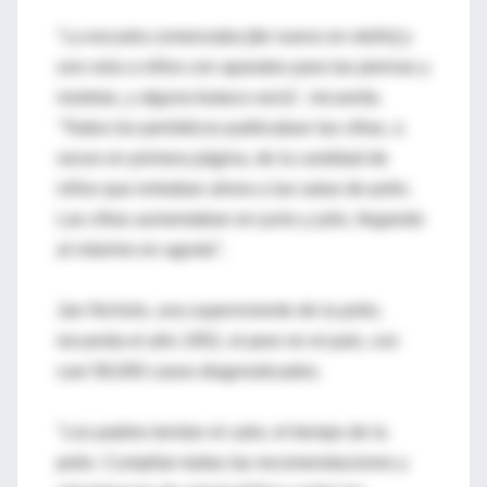
"La escuela comenzaba [de nuevo en otoño] y
uno veía a niños con aparatos para las piernas y
muletas, y alguna butaca vacía", recuerda.
"Todos los periódicos publicaban las cifras, a
veces en primera página, de la cantidad de
niños que entraban ahora a las salas de polio.
Las cifras aumentaban en junio y julio, llegando
al máximo en agosto".
Jan Nichols, una superviviente de la polio,
recuerda el año 1952, el peor en el país, con
casi 58,000 casos diagnosticados.
"Los padres temían el calor, el tiempo de la
polio. Cumplían todas las recomendaciones y