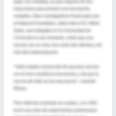
lugar, era compleja, ya que requería de tres
inyecciones para proveer una inoculación
completa. Otros investigadores financiados por
la National Foundation, sobre todo el Dr. Albert
Sabin, que trabajaba en la Universidad de
Cincinnati en ese momento, creían que una
vacuna con un virus vivo sería más efectiva y de
más fácil administración.
"Sabin estaba convencido de que [una vacuna
con el virus muerto] no funcionaría, y de que la
vacuna de Salk no era muy buena", comentó
Wilson.
Pero Salk fue el primero en acabar, y en 1952
inició una serie de experimentos preliminares