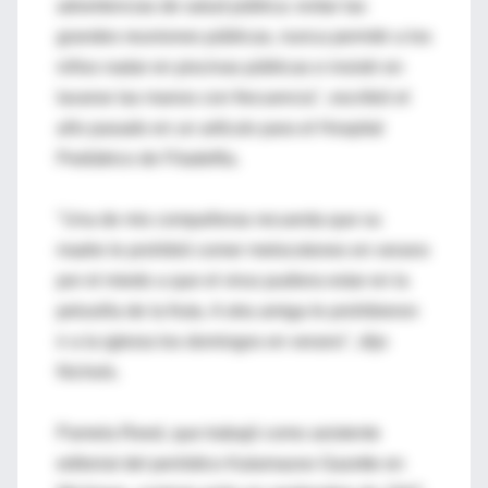
advertencias de salud pública: evitar las
grandes reuniones públicas, nunca permitir a los
niños nadar en piscinas públicas e insistir en
lavarse las manos con frecuencia", escribió el
año pasado en un artículo para el Hospital
Pediátrico de Filadelfia.
"Una de mis compañeras recuerda que su
madre le prohibió comer melocotones en verano
por el miedo a que el virus pudiera estar en la
pelusilla de la fruta. A otra amiga le prohibieron
ir a la iglesia los domingos en verano", dijo
Nichols.
Pamela Reed, que trabajó como asistente
editorial del periódico Kalamazoo Gazette en