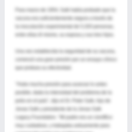
Para marzo de 1954, Salk había probado que la
vacuna era suficientemente segura a través de
la inoculación experimental de 5,320 personas,
entre ellas él mismo, su esposa y sus tres hijos.
Una vez establecida la seguridad de su vacuna,
comenzó una gran presión por un ensayo clínico
que probara su efectividad.
"Hubo mucha presión para avanzar lo antes
posible, dada la intensidad del problema de la
polio en el país", dijo el Dr. Peter Salk, hijo de
Jonas Salk y presidente de la Jonas Salk
Legacy Foundation. "Mi padre era un científico
muy cuidadoso, y trabajaba arduamente para