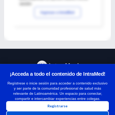
sesión
Ingresar a IntraMed
¡Acceda a todo el contenido de IntraMed!
Centro de Ayuda
Regístrese o inicie sesión para acceder a contenido exclusivo
y ser parte de la comunidad profesional de salud más
relevante de Latinoamérica. Un espacio para conectar,
Términos y condiciones
compartir e intercambiar experiencias entre colegas.
| Políticas de privacidad
Registrarse
| Todos los derechos reservados | Copyright 1997-2026