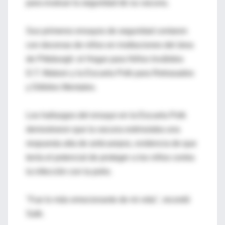
para evaluar la seguridad de su vacuna.
Sus primeros ensayos de seguridad contaron
con docenas de niños en instituciones del área
de Pittsburgh: el Hogar para Niños Inválidos
D.T. Watson y la Escuela Polk para Retrasados
y Débiles Mentales.
Los hallazgos del ensayo en la Escuela Polk
demostraron que la vacuna estimulaba una
respuesta alta de anticuerpos, evidencia de que
tenía el potencial de proteger a los niños contra
la infección con la polio.
"Fue lo más emocionante de mi vida", recordó
Salk.