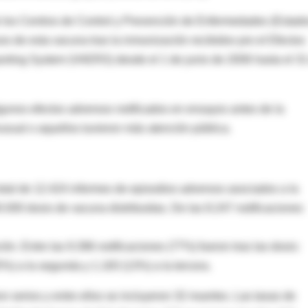
de los Centros de Control y Prevención de Enfermedades (Estad
os de esta vacuna tras la inmunización recibidos pro el Efectos
ting System (VAERS) desde el 1 de junio de 2006 hasta el 31
lgunos efectos adversos notificados en ensayos antes de la
usual o aquellos tuvieron más atención pública.
otal de 12.424 informes de episodios adversos asociados a la
0.000 dosis de vacuna distribuidas. De las 8.247 notificaciones
ón. Entre las 9.396 notificaciones (77%) fueron tras las dosis:
5%) a la segunda y 1.183 (13%) a la tercera.
on serios y entre ellos se incluyeron 32 muertes. Las tasas de