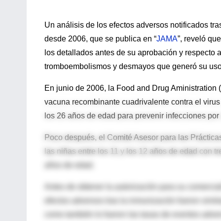
Un análisis de los efectos adversos notificados tra
desde 2006, que se publica en “
JAMA
”, reveló qu
los detallados antes de su aprobación y respecto a
tromboembolismos y desmayos que generó su uso
En junio de 2006, la Food and Drug Aministration 
vacuna recombinante cuadrivalente contra el viru
los 26 años de edad para prevenir infecciones por 
Poco después, el Comité Asesor para las Práctica
las niñas entre los 11 y los 12 años de edad con tr
años de edad.
Antes de obtener la autorización para su comercial
efectos adversos tras la inmunización fueron simi
como también lo fueron las tasas de eventos adv