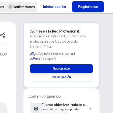
Iniciar sesión
Registrarse
tos
Notificaciones
¡Súmese a la Red Profesional!
Regístrese en IntraMed y conecte con
profesionales de la salud de toda
Latinoamérica.
2009
+1.1 M profesionales de la salud
Impulse su perfil
Registrarse
Iniciar sesión
Contenido sugerido
Fijarse objetivos reduce el
Los adultos mayores pueden
riesgo de diabetes tipo 2