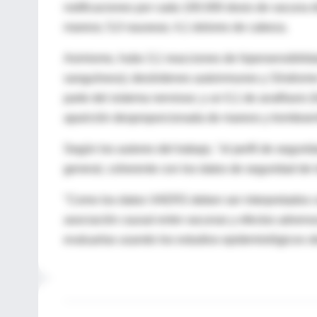
notificaciones por cada 100.000 dosis de vacuna di
mareos; 5,0 nauseas; 4,1 dolores de cabeza.
Asimismo, hubo 3,1 reacciones de hipersensibilid
sanguíneos); desórdenes autoinmunes y Síndrome 
parte del sistema nervioso; y un 0,1 de anafilaxis 
aparición desproporcionada de mareos y tromboe
Según los autores del trabajo, "el perfil de seguri
general, coherente con los datos de seguridad de l
"Como los datos VAERS deben ser interpretados co
asociación causal entre vacunas y efectos adversos,
evaluarlas usando los estudios epidemiológicos o