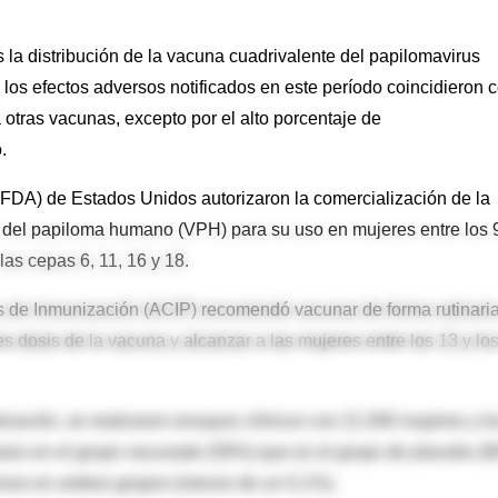
s la distribución de la vacuna cuadrivalente del papilomavirus
e los efectos adversos notificados en este período coincidieron 
 otras vacunas, excepto por el alto porcentaje de
.
(FDA) de Estados Unidos autorizaron la comercialización de la
s del papiloma humano (VPH) para su uso en mujeres entre los 
las cepas 6, 11, 16 y 18.
s de Inmunización (ACIP) recomendó vacunar de forma rutinari
es dosis de la vacuna y alcanzar a las mujeres entre los 13 y lo
ización, se realizaron ensayos clínicos con 21.000 mujeres y lo
lares en el grupo vacunado (59%) que en el grupo de placebo (
ersos en ambos grupos (menos de un 0,1%).