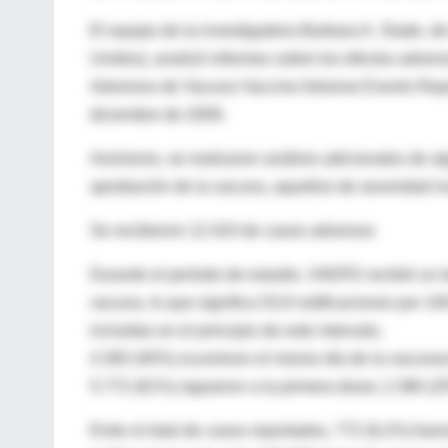
El equipo de la investigadora Barbara A. Slade, 
Unidos), analizó informes sobre los efectos advers
Adversos de Vacuna Vaccine Adverse Events Repor
diciembre de 2008.
Asimismo, se realizaron análisis adicionales de a
aprobación de la vacuna, aquellos de severidad in
Se recibieron 12.424 de casos adversos
Durante el período de estudio, VAERS recibió un t
vacuna, lo que significa 53,9 notificaciones por 10
incluidas en el principio de este intervalo,
4.393 (40%) ocurrieron el mismo día de la vacunaci
5.772 (61%) siguieron a la primera dosis; 2.380 (2
Entre el total de casos reportados, 772 (6,2%) fuer