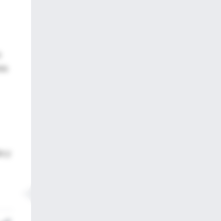
a
una
es y