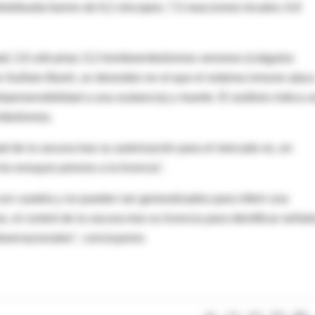
stribuida fueron de 8,2 síncopes; 7,5 reacciones locales; 6,8
ad; 2,6 urticarias; 0,2 tromboembolismos venosos (coágulos
Guillain-Barré, un desorden en el que el sistema inmune atac
(hipersensibilidad a una sustancia) y muerte. El análisis indica 
mbolismos.
dad de la vacuna tras su autorización para el mercado es, en
os ensayos previos a la licencia".
n cautela y no pueden ser generalizados para inferir una
 el control de la vacuna tras su licencia para identificar señal
bservacionales", concluyeron.