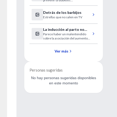
prevenir la diabetes
proponiéndose objetivos
alimentarios y de ejercicio, y
Detrás de los barbijos
cumplirlos.
Estrellas que no salen en TV
La inducción al parto no
Parece haber un malentendido
aumenta el riesgo de
sobre la asociación del aumento
cesáreas
de las cesáreas con la inducción
electiva.
Ver más
Personas sugeridas
No hay personas sugeridas disponibles
en este momento