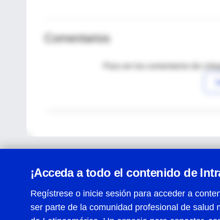
Comentarios
Para ver los comentarios de coleg
I
¡Acceda a todo el contenido de Int
Regístrese o inicie sesión para acceder a conten
ser parte de la comunidad profesional de salud 
Centro de Ayuda