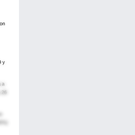
con
9 y
a a
s 26
s
60%)