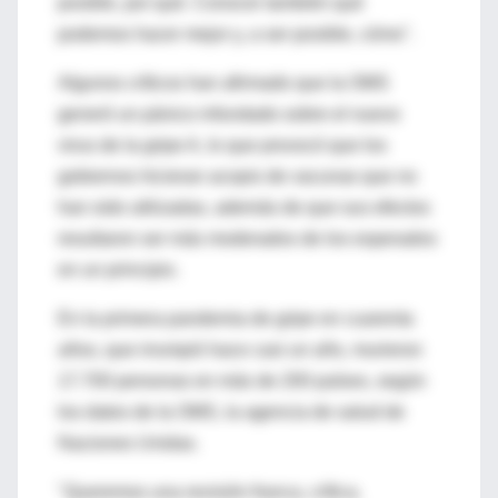
posible, por qué. Conocer también qué
podemos hacer mejor y, a ser posible, cómo".
Algunos críticos han afirmado que la OMS
generó un pánico infundado sobre el nuevo
virus de la gripe A, lo que provocó que los
gobiernos hicieran acopio de vacunas que no
han sido utilizadas, además de que sus efectos
resultaron ser más moderados de los esperados
en un principio.
En la primera pandemia de gripe en cuarenta
años, que irrumpió hace casi un año, murieron
17.700 personas en más de 200 países, según
los datos de la OMS, la agencia de salud de
Naciones Unidas.
"Queremos una revisión franca, crítica,