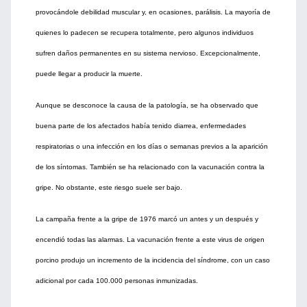
provocándole debilidad muscular y, en ocasiones, parálisis. La mayoría de
quienes lo padecen se recupera totalmente, pero algunos individuos
sufren daños permanentes en su sistema nervioso. Excepcionalmente,
puede llegar a producir la muerte.
Aunque se desconoce la causa de la patología, se ha observado que
buena parte de los afectados había tenido diarrea, enfermedades
respiratorias o una infección en los días o semanas previos a la aparición
de los síntomas. También se ha relacionado con la vacunación contra la
gripe. No obstante, este riesgo suele ser bajo.
La campaña frente a la gripe de 1976 marcó un antes y un después y
encendió todas las alarmas. La vacunación frente a este virus de origen
porcino produjo un incremento de la incidencia del síndrome, con un caso
adicional por cada 100.000 personas inmunizadas.