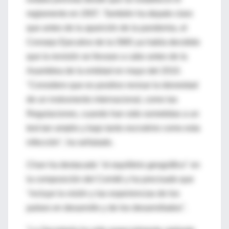
reglamento en 2007. También ha dejado claro
que antes de la aparición de la pandemia, el
Consejo Ejecutivo de la OMS ya había decidido
que la revisión se llevase a cabo antes de la
Asamblea de la entidad en mayo del 2010.
"Considero que es positivo revisar la idoneidad
de un instrumento internacional, como las
Regulaciones, cuando han sido sometidas a un
test tan amplio y bajo tanto escrutinio como esta
infección", ha señalado.
Chan ha destacado "el equilibrio geográfico" en
la composición del Comité y ha precisado que
"incluye la visión y las experiencias de los
países en desarrollo y de los desarrollados".