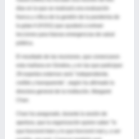
días en la que se realizará una evaluación
franca y crítica de la gestión de la pandemia de
la gripe A (H1N1) que ayudará a extraer
lecciones para futuras emergencias de salud
pública.
El resultado de las reuniones, que comenzaron
esta mañana en Ginebra, y en las que participan
29 expertos externos será "independiente,
creíble y transparente", según ha afirmado la
directora general de la institución, Margaret
Chan.
Chan ha asegurado, durante la sesión de
apertura, que la organización quiere saber "lo
que funcionó bien y lo que funcionó mal y, a ser