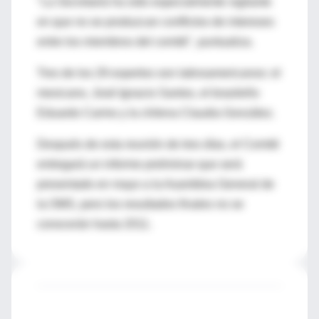
"La Secretaría ha sido especialmente vigilante
en que no se produzcan conflictos de intereses
entre los miembros del comité", puntualiza.
Tres de los 29 expertos son latinoamericanos: el
mexicano, José Ignacio Santos, el brasileño
Eduardo Carmo y la chilena Claudia González.
Después de esta reunión de tres días, el Comité
entregará un informe preliminar que será
presentado en mayo a la Asamblea General de
la OMS, pero los resultados finales no se
conocerán hasta 2011.