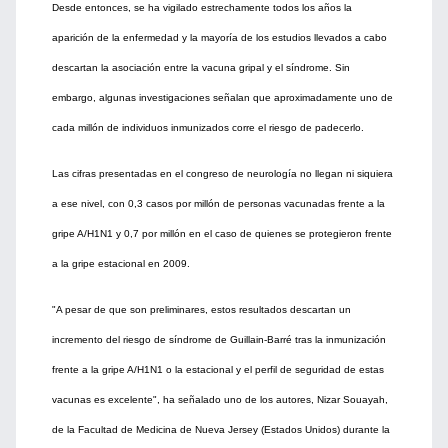
Desde entonces, se ha vigilado estrechamente todos los años la
aparición de la enfermedad y la mayoría de los estudios llevados a cabo
descartan la asociación entre la vacuna gripal y el síndrome. Sin
embargo, algunas investigaciones señalan que aproximadamente uno de
cada millón de individuos inmunizados corre el riesgo de padecerlo.
Las cifras presentadas en el congreso de neurología no llegan ni siquiera
a ese nivel, con 0,3 casos por millón de personas vacunadas frente a la
gripe A/H1N1 y 0,7 por millón en el caso de quienes se protegieron frente
a la gripe estacional en 2009.
"A pesar de que son preliminares, estos resultados descartan un
incremento del riesgo de síndrome de Guillain-Barré tras la inmunización
frente a la gripe A/H1N1 o la estacional y el perfil de seguridad de estas
vacunas es excelente", ha señalado uno de los autores, Nizar Souayah,
de la Facultad de Medicina de Nueva Jersey (Estados Unidos) durante la