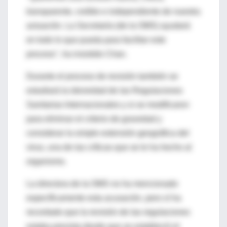
transparente, creíble e independiente de nuestra
actuación. La Secretaría (de la OMS) ayudará
en todo lo que pueda para facilitar este
proceso", ha insistido Chan.
Durante el proceso de revisión también se
estudiará la idoneidad de las Regulaciones
Sanitarias Internacionales y si se modificaron
para eliminar el criterio de gravedad y
considerar la simple extensión geográfica del
virus, una de las críticas que se le ha hecho al
organismo.
La directora de la OMS no ha mencionado
específicamente esta acusación, pero sí ha
recordado que la revisión de las regulaciones
estaba prevista desde que se estableció el