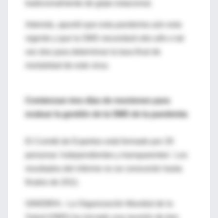
tradicionalmente de gripe estacional.
Además, apuntó que esta pandemia aún esta
vigente y que la OMS necesitará otro año o tal
vez dos para determinar la tasa final de
mortalidad de este virus.
Comienzan tres días de reuniones para
evaluar la gestión de la OMS de la pandemia
El Comité de Expertos está formado por 29
personas 'independientes y transparentes'. Los
resultados del informe no se conocerán hasta
finales de 2011.
GINEBRA.- La Organización Mundial de la
Salud (OMS) ha iniciado una reunión de tres