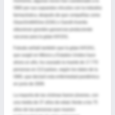
Asimismo, algunas voces han cuestionado a la
OMS por sus supuestos vínculos con la industria
farmacéutica, después de que compañías como
GlaxoSmithKline (GSK) o Sanofi-Aventis
obtuvieran grandes ganancias produciendo
vacunas para la gripe A/H1N1.
Fukuda señaló también que la gripe A/H1N1,
que surgió en México y Estados Unidos hace
ahora un año, ha causado la muerte de 17.770
personas en 213 países, según los datos de la
OMS, que declaró esta enfermedad pandémica
en junio de 2009.
La mayoría de las víctimas fueron jóvenes, con
una media de 37 años de edad, frente a los 75
años de las personas que mueren