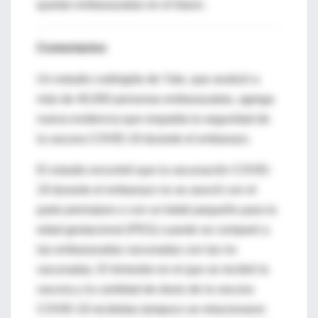
quedar embarazadas en el futuro.
Comentarios
Un estudio codirigido de Yale, que analizó a
más de 40,000 personas embarazadas, agrega
nueva evidencia que respalda la seguridad de
la vacuna COVID-19 durante el embarazo.
El estudio encontró que la vacunación COVID-
19 durante el embarazo no se asoció con el
parto prematuro o con un bebé pequeño para la
edad gestacional (PEG) cuando se comparó a
las embarazadas vacunadas con las no
vacunadas. El trimestre en el que se recibió la
vacuna y la cantidad de dosis de la vacuna
COVID-19 recibidas tampoco se relacionaron