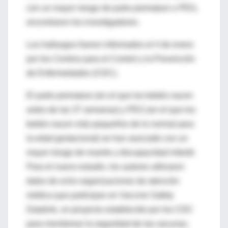
con un mayor riesgo de parto prematuro o PEG,
encontraron los investigadores.
Los hallazgos fueron informados el 4 de enero
por los Centros para el Control y la Prevención
de Enfermedades (CDC).
El parto prematuro (en el que los bebés nacen
antes de las 37 semanas) y PEG (en el que los
bebés nacen más pequeños de lo normal para
la edad gestacional) se han asociado con un
mayor riesgo de muerte y discapacidad infantil.
Para el nuevo estudio, los autores utilizaron
datos de ocho organizaciones de atención
médica que participan en Vaccine Safety
Datalink, un proyecto establecido por los CDC
para monitorear la seguridad de las vacunas,