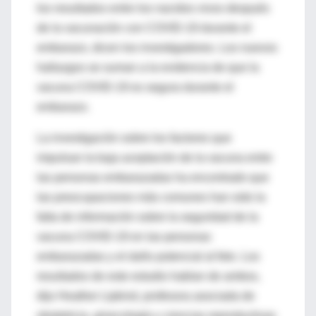
los resultados entre los nacidos vivos después
de la vacunación con COVID-19 durante el
embarazo, dicen los investigadores. Los nuevos
hallazgos se suman a la evidencia de que la
vacuna COVID-19 es segura durante el
embarazo.
La investigación sobre los factores que
impulsan la baja aceptación de la vacuna entre
las personas embarazadas ha encontrado que
las preocupaciones más comunes han sido la
falta de información sobre la seguridad de la
vacuna COVID-19 en las personas
embarazadas y el daño potencial al feto. Los
resultados de este estudio hablan de ambos,
dijo Heather Lipkind, profesora asociada de
obstetricia, ginecología y ciencias reproductivas