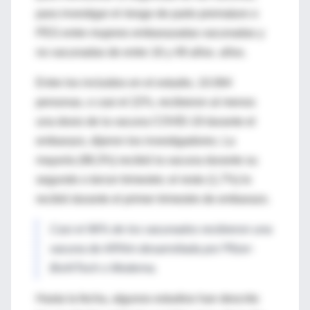
para investigar el riesgo de parto prematuro o
PEG entre mujeres embarazadas vacunadas y
no vacunadas de entre 16 y 49 años. años.
Entre los incluidos en el estudio, 10.064
personas, o casi el 22%, recibieron al menos
una dosis de la vacuna COVID-19 durante el
embarazo, dijeron los investigadores. La
mayoría (98,3%) recibió la vacuna durante su
segundo o tercer trimestre; el resto (1,7%) lo
recibió durante el primer trimestre de embarazo.
Casi el 96% de los vacunados recibieron una
vacuna de ARNm desarrollada por Pfizer-
BioNTech o Moderna.
Hasta la fecha, algunos estudios han descrito