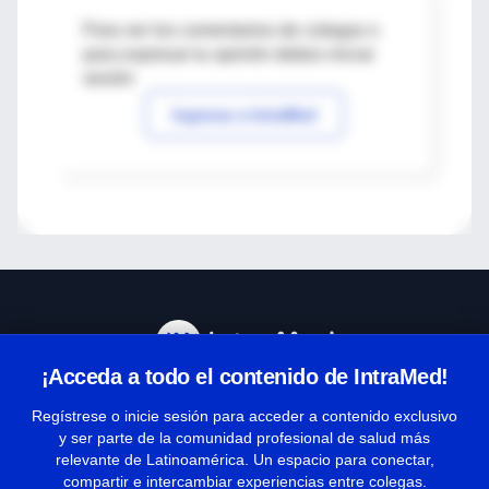
Para ver los comentarios de colegas o
para expresar tu opinión debes iniciar
sesión
Ingresar a IntraMed
¡Acceda a todo el contenido de IntraMed!
Centro de Ayuda
Regístrese o inicie sesión para acceder a contenido exclusivo
y ser parte de la comunidad profesional de salud más
relevante de Latinoamérica. Un espacio para conectar,
Términos y condiciones
compartir e intercambiar experiencias entre colegas.