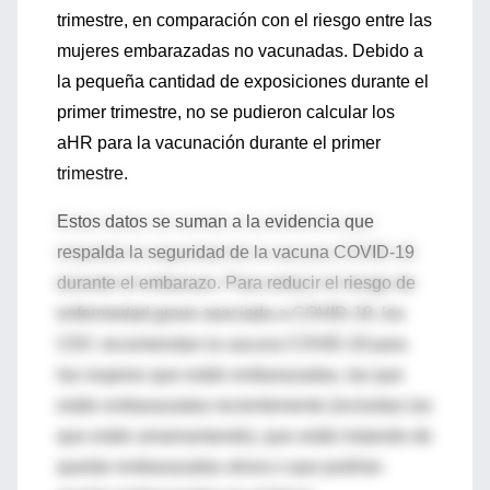
trimestre, en comparación con el riesgo entre las
mujeres embarazadas no vacunadas. Debido a
la pequeña cantidad de exposiciones durante el
primer trimestre, no se pudieron calcular los
aHR para la vacunación durante el primer
trimestre.
Estos datos se suman a la evidencia que
respalda la seguridad de la vacuna COVID-19
durante el embarazo. Para reducir el riesgo de
enfermedad grave asociada a COVID-19, los
CDC recomiendan la vacuna COVID-19 para
las mujeres que están embarazadas, las que
están embarazadas recientemente (incluidas las
que están amamantando), que están tratando de
quedar embarazadas ahora o que podrían