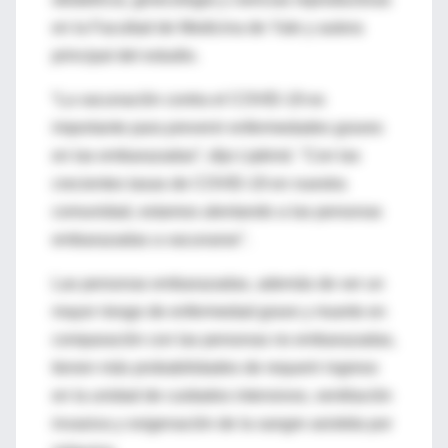
en la Facultad de Medicina de Yale y autora
principal del estudio.
“La vacunación contra el COVID-19 es
importante para prevenir enfermedades graves
en las embarazadas”, dijo Lipkind. "Con las
crecientes tasas de COVID-19 en nuestra
comunidad, estamos alentando a las personas
embarazadas a vacunarse".
Las personas embarazadas, además de ver un
mayor riesgo de enfermedad grave y muerte en
comparación con las personas no embarazadas,
tienen más probabilidades de requerir ingreso
en la unidad de cuidados intensivos, ventilación
invasiva y oxigenación de la sangre asistida por