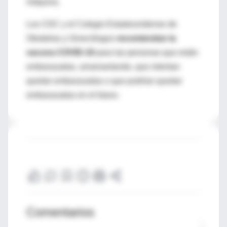
máquina.
Los CDC y el Colegio Estadounidense de
Obstetras y Ginecólogos
recomiendan la
vacuna COVID-19
para las personas que están
embarazadas, amamantando, que intentan
quedar embarazadas o que podrían quedar
embarazadas en el futuro.
Comentarios