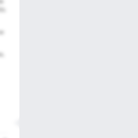
de
75%
se
a,