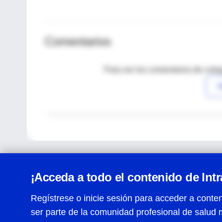
Comentarios
Para ver los comentarios de coleg
I
¡Acceda a todo el contenido de Int
Regístrese o inicie sesión para acceder a conten
ser parte de la comunidad profesional de salud 
Centro de Ayuda