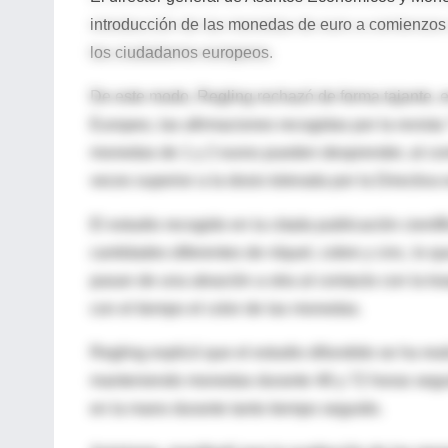
introducción de las monedas de euro a comienzos d
los ciudadanos europeos.
De este modo, Regling rechazó de forma tajante, 
Europeo, las afirmaciones recogidas por la revista
monedas de 1 y 2 euros pueden desprender, al con
veces superior a la dosis tolerada por la Directiva
El estudio recogido en la citada publicación cient
cantidades diferentes de níquel, cobre y cinc, lo 
pasan de una aleación a otra al contacto con la tr
con el tiempo el color de las monedas.
Regling explicó que el estudio difundido se ha re
manteniendo monedas durante 48 y 72 horas segui
en la mano durante tanto tiempo seguido.