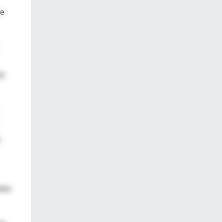
re
20
edas