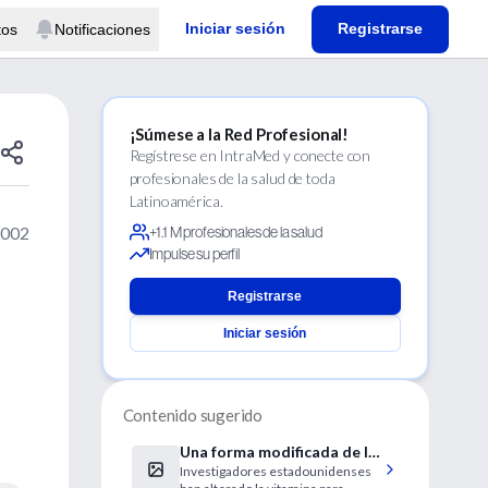
Iniciar sesión
Registrarse
tos
Notificaciones
¡Súmese a la Red Profesional!
Regístrese en IntraMed y conecte con
profesionales de la salud de toda
Latinoamérica.
2002
+1.1 M profesionales de la salud
Impulse su perfil
Registrarse
Iniciar sesión
Contenido sugerido
Una forma modificada de la
Investigadores estadounidenses
vitamina D estimula la