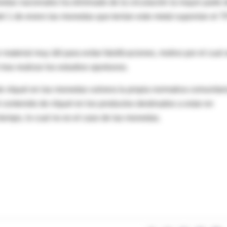
edas nacionales ha eliminado de la circulación la mayor parte 
del 1 de enero las monedas que tenían este metal suponían el 
material muy útil para evitar falsificaciones, motivo por el cual 
tras realizar los estudios oportunos.
e níquel en las monedas vulnera la propia normativa comunitari
l contenido de níquel en los productos destinados a estar en
tiempo, lo cual no es el caso de las monedas.