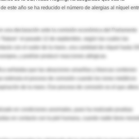
e este año se ha reducido el número de alergias al níquel ent
en una declaración ante la comisión económica del Parlamento
 "Nature" el pasado 12 de septiembre, según las cuales las
tacto con el sudor de la mano, una cantidad de níquel hasta 3
 europea, y podrían producir reacciones alérgicas.
ífica señalaba que las aleaciones amarillas y blancas contienen
que estimula el proceso de corrosión cuando los iones metálicos
aspiración de la mano. Ese proceso de corrosión es el que altera
alizado en condiciones anormales, pues ha realizado pruebas
das en contacto con la piel humana, cuando nadie tiene mon