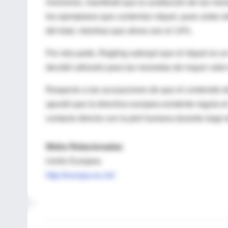
Asimismo, manifestó que la sustitución de las mon
los ejemplares que contenían níquel, pues antes 
del total, mientras que ahora son el 14%.
Por otra parte, Regling subrayó que el níquel es un 
decidió utilizarlo para las monedas de mayor valor 
Respecto a las acusaciones de que el contenido d
apuntó que la directiva europea existente regula e
contacto directo con la piel humana durante largo 
Webs Relacionadas
Unión Europea
http://europa.eu.int/