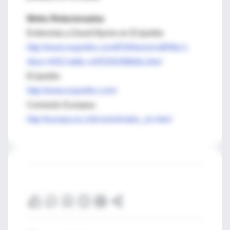
Webs Relacionadas
Entrevista a David Byrne en EUpolitix
http://www.eupolitix.com/EN/News/cd6f3bc1-
4dce-4452-bdbc-e45530298b8a.htm/
EUpolitix
http://www.eupolitix.com/
Comisión Europea
http://europa.eu.int/comm/index_en.htm/