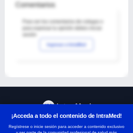
Comentarios
Para ver los comentarios de colegas o
para expresar tu opinión debes iniciar
sesión
Ingresar a IntraMed
¡Acceda a todo el contenido de IntraMed!
Centro de Ayuda
Regístrese o inicie sesión para acceder a contenido exclusivo
y ser parte de la comunidad profesional de salud más