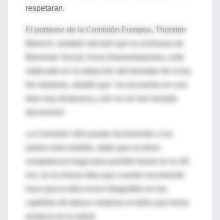
respetaran.
El portavoz de la Comisión Europea, Thorsten
Muench, también declaró que la comisaria de
Bienestar Social, Anna Diamantopoulou, está
implicada en la redacción del borrador de la ley.
No obstante, añadió que "se encuentra en una
fase muy temprana y aún no se han tomado
decisiones".
La Comisión sólo puede recomendar a los
países esta medida, dado que no tiene
competencia legal para prohibir fumar en la UE.
Así, es la misma idea que cuando recomendó
hace pocos días incluir fotografías en las
cajetillas de tabaco relativas al daño que fumar
produce en la salud.