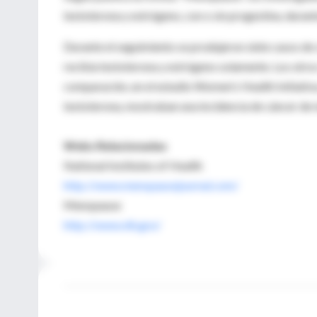
testoterona y estrógeno, con o sin progestina, durant
Durante el seguimiento se produjeron siete casos de 
recibía testoterona y estrógeno solamente. Los otros
comparación, en el estudio Women's Health Initiativ
testoterona, mostraban una incidencia de cáncer de m
Webs Relacionadas
National Institutes of Health
http://www.menopausejournal.com/
Menopause
http://www.nih.gov/