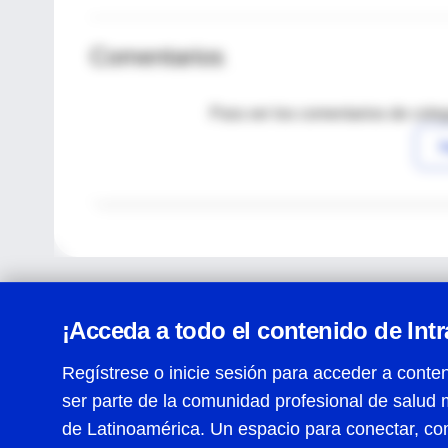
Comentarios
Para ver los comentarios de coleg
I
¡Acceda a todo el contenido de Int
Regístrese o inicie sesión para acceder a conten
ser parte de la comunidad profesional de salud 
Centro de Ayuda
de Latinoamérica. Un espacio para conectar, co