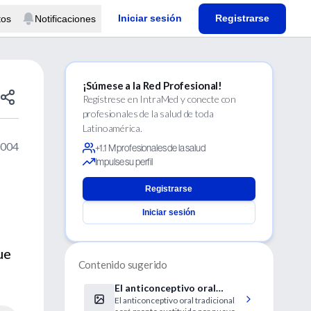
Iniciar sesión
Registrarse
tos
Notificaciones
¡Súmese a la Red Profesional!
Regístrese en IntraMed y conecte con
profesionales de la salud de toda
Latinoamérica.
2004
+1.1 M profesionales de la salud
Impulse su perfil
Registrarse
Iniciar sesión
ue
Contenido sugerido
El anticonceptivo oral
El anticonceptivo oral tradicional
tradicional será sustituido