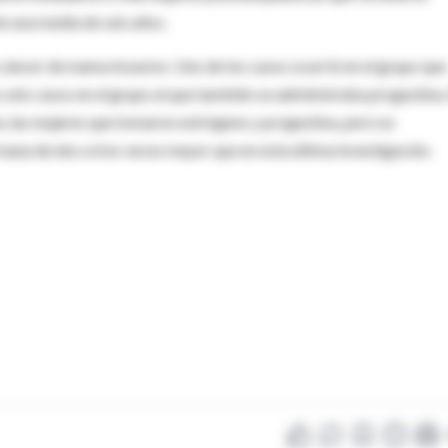
e una media de seis años.
cáncer de mama invasivo. Uno de los casos ocurrió en el grupo que
 seis casos en el grupo al que también se administraba progestina.
a, las mujeres que tomaron estrógeno y progestina, pero no
ana de dos a tres veces mayor que en esta última investigación.