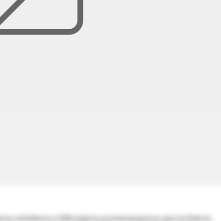
dores estudiaron a 508 mujeres posmenopáusicas que recibieron