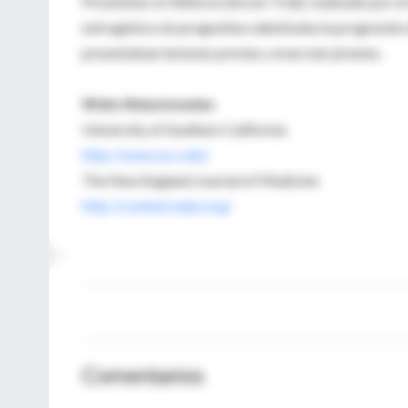
Prevention of Atherosclerosis Trial), realizado por e
estrogénica sin progestina ralentizaba la progresión 
presentaban lesiones previas y eran más jóvenes.
Webs Relacionadas
University of Southern California
http://www.usc.edu/
The New England Journal of Medicine
http://content.nejm.org/
Comentarios