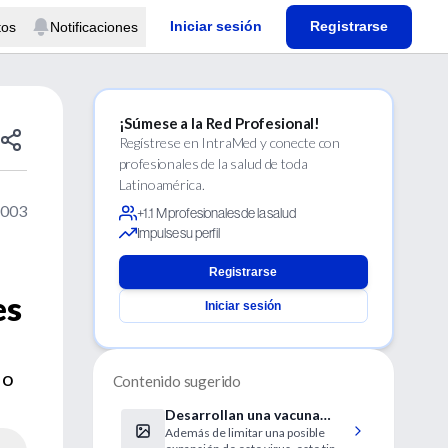
Iniciar sesión
Registrarse
tos
Notificaciones
¡Súmese a la Red Profesional!
Regístrese en IntraMed y conecte con
profesionales de la salud de toda
Latinoamérica.
2003
+1.1 M profesionales de la salud
Impulse su perfil
Registrarse
es
Iniciar sesión
 o
Contenido sugerido
Desarrollan una vacuna
Además de limitar una posible
contra el virus de Ébola