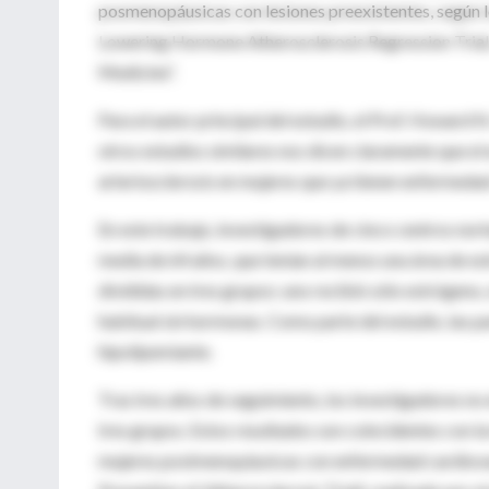
posmenopáusicas con lesiones preexistentes, según 
Lowering Hormone Atherosclerosis Regression Trial
Medicine”.
Para el autor principal del estudio, el Prof. Howard 
otros estudios similares nos dicen claramente que el 
arteriosclerosis en mujeres que ya tienen enfermedad
En este trabajo, investigadores de cinco centros no
media de 64 años, que tenían al menos una área de e
divididas en tres grupos: uno recibió sólo estrógeno,
habitual sin hormonas. Como parte del estudio, las p
hipolipemiante.
Tras tres años de seguimiento, los investigadores no e
tres grupos. Estos resultados son coincidentes con la
mujeres postmenopáusicas con enfermedad cardiovascu