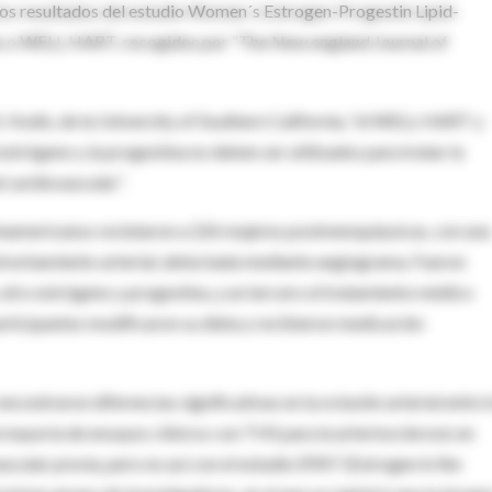
los resultados del estudio Women´s Estrogen-Progestin Lipid-
, o WELL HART, recogidos por “The New england Journal of
N. Hodis, de la University of Southern California, “el WELL-HART y
estrógeno y la progestina no deben ser utilizados para tratar la
 cardiovascular”.
rteamericanos reclutaron a 226 mujeres postmenopáusicas, con una
strechamiento arterial, detectada mediante angiograma. Fueron
 otro estrógeno y progestina, y un tercero el tratamiento médico
articipantes modificaron su dieta y recibieron medicación
ncontraron diferencias significativas en la oclusión arterial entre 
 mayoría de ensayos clínicos con THS para la arteriosclerosis en
lar previa, pero no así con el estudio EPAT (Estrogen in the